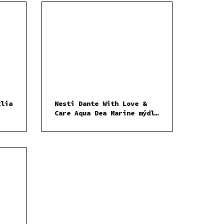
glia
Nesti Dante With Love &
Care Aqua Dea Marine mýdlo
250 g