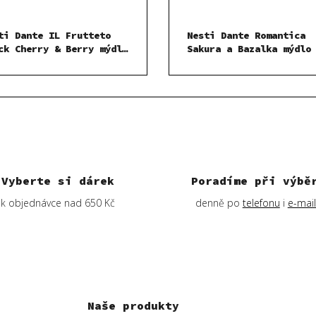
ti Dante IL Frutteto
Nesti Dante Romantica
ck Cherry & Berry mýdlo
Sakura a Bazalka mýdlo
 g
g
Vyberte si dárek
Poradíme při výbě
k objednávce nad 650 Kč
denně po
telefonu
i
e-mai
Naše produkty