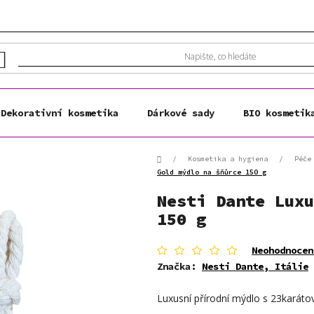
Dekorativní kosmetika
Dárkové sady
BIO kosmetik
Domů
/
Kosmetika a hygiena
/
Péče
Gold mýdlo na šňůrce 150 g
Nesti Dante Luxu
150 g
Průměrné
Neohodnocen
hodnocení
Značka:
Nesti Dante, Itálie
produktu
je
Luxusní přírodní mýdlo s 23karát
0,0
z