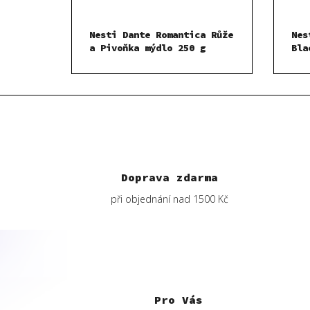
Nesti Dante Romantica Růže
Nes
a Pivoňka mýdlo 250 g
Bla
250
Doprava zdarma
při objednání nad 1500 Kč
Z
á
p
Pro Vás
a