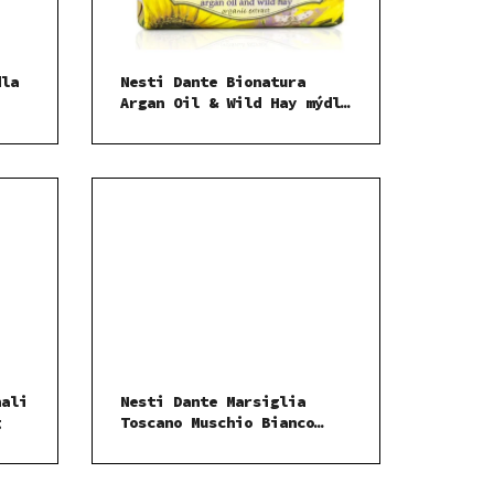
dla
Nesti Dante Bionatura
Argan Oil & Wild Hay mýdlo
250 g
nali
Nesti Dante Marsiglia
g
Toscano Muschio Bianco
mýdlo 200 g