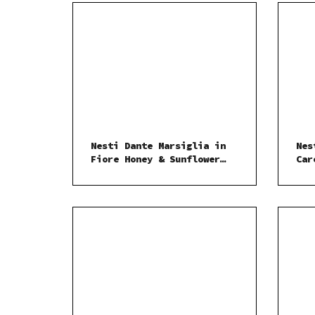
Nesti Dante Marsiglia in
Nes
Fiore Honey & Sunflower
Car
mýdlo 125 g
g