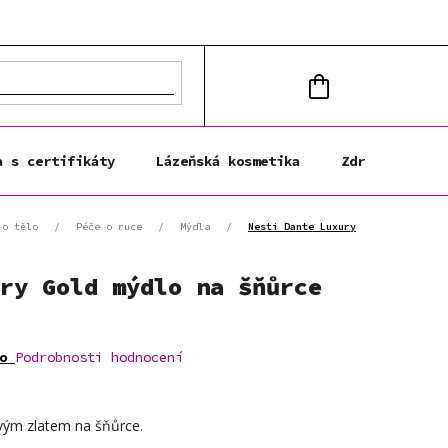
NÁKUPNÍ
KOŠÍK
a s certifikáty
Lázeňská kosmetika
Zdravá výživa
 o tělo
/
Péče o ruce
/
Mýdla
/
Nesti Dante Luxury
ry Gold mýdlo na šňůrce
o
Podrobnosti hodnocení
ovým zlatem na šňůrce.