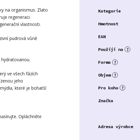
nky na organismus. Zlato
Kategorie
ruje regeneraci.
Hmotnost
egenerační vlastnosti.
EAN
nzivní pudrová vůně
Použiji na
?
 hydratovanou.
Forma
?
erý ve všech fázích
Objem
?
ízenou jeho
mýdla, které je bohatší
Pro koho
?
Značka
asírujte. Opláchněte
Adresa výrobce