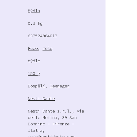
Mýdla
0.3 kg
837524004012
Ruce
,
Tělo
Mýdlo
150 g
Dospělí
,
Teenager
Nesti Dante
Nesti Dante s.r.l., Via
delle Molina, 39 San
Donnino - Firenze -
Italia,
info@nestidante.com