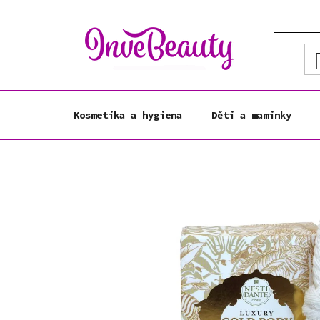
Přejít
na
obsah
Kosmetika a hygiena
Děti a maminky