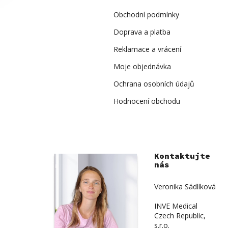
t
í
Obchodní podmínky
Doprava a platba
Reklamace a vrácení
Moje objednávka
Ochrana osobních údajů
Hodnocení obchodu
Kontaktujte
nás
Veronika Sádlíková
INVE Medical
Czech Republic,
s.r.o.