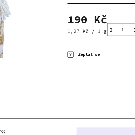
5
hvězdiček.
190 Kč
Měrná cena:
1,27 Kč / 1 g
Zeptat se
rce.