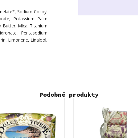
elate*, Sodium Cocoyl
arate, Potassium Palm
a Butter, Mica, Titanium
idronate, Pentasodium
rin, Limonene, Linalool.
Podobné produkty