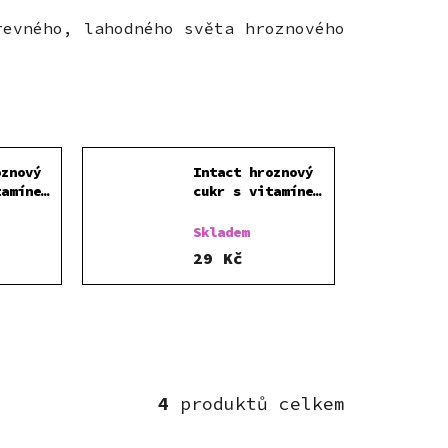
revného, lahodného světa hroznového
oznový
Intact hroznový
tamínem
cukr s vitamínem
Č 40 g
C TŘEŠEŇ 40 g
Skladem
29 Kč
4