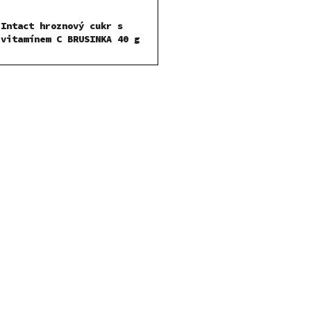
Intact hroznový cukr s
vitamínem C BRUSINKA 40 g
O
v
l
á
d
a
c
í
p
r
v
k
y
v