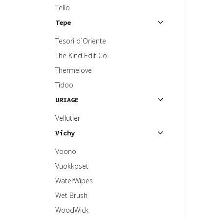
Tello
Tepe
Tesori d´Oriente
The Kind Edit Co.
Thermelove
Tidoo
URIAGE
Vellutier
Vichy
Voono
Vuokkoset
WaterWipes
Wet Brush
WoodWick