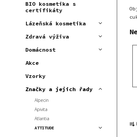
BIO kosmetika s
p
Ob
certifikáty
a
cu
n
Lázeňská kosmetika
e
N
Zdravá výživa
l
Domácnost
Akce
Vzorky
Značky a jejich řady
Alpecin
Apivita
Ř
Atlantia
a
ATTITUDE
z