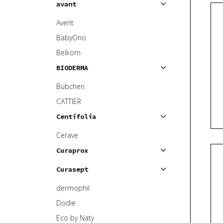
avant
V
e
ý
n
Avent
p
í
BabyOno
i
p
Belkorn
s
r
BIODERMA
p
o
r
d
Bübchen
o
u
CATTIER
d
k
Centifolia
u
t
k
Cerave
ů
t
Curaprox
ů
Curasept
dermophil
Dodie
Eco by Naty