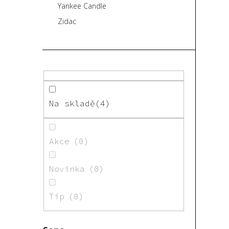
Yankee Candle
Zidac
Na skladě
4
Akce
0
Novinka
0
Tip
0