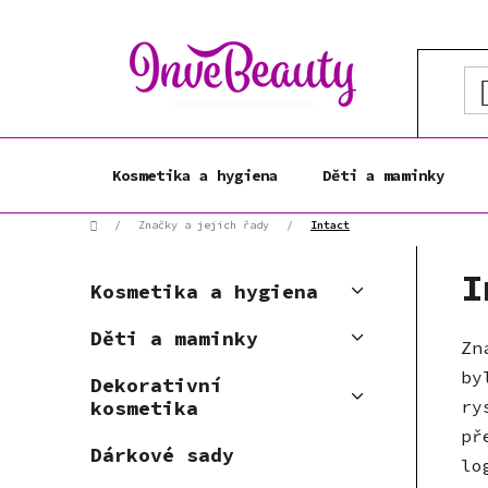
Přejít
na
obsah
Kosmetika a hygiena
Děti a maminky
Domů
/
Značky a jejich řady
/
Intact
P
K
I
Přeskočit
o
Kosmetika a hygiena
a
kategorie
s
t
Děti a maminky
t
Zn
e
r
g
by
Dekorativní
a
o
ry
kosmetika
r
n
př
i
n
Dárkové sady
lo
e
í