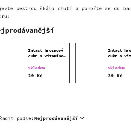
jevte pestrou škálu chutí a ponořte se do ba
kru!
ejprodávanější
Intact hroznový
Intact hr
cukr s vitamínem
cukr s vi
C JAHODA 40 g
C POMERAN
Skladem
Skladem
29 Kč
29 Kč
Řadit podle:
Nejprodávanější