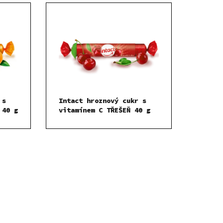
 s
Intact hroznový cukr s
 40 g
vitamínem C TŘEŠEŇ 40 g