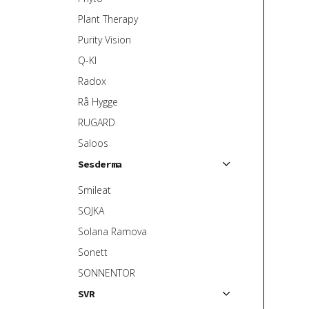
Plant Therapy
Purity Vision
Q-KI
Radox
Rå Hygge
RUGARD
Saloos
Sesderma
Smileat
SOJKA
Solana Ramova
Sonett
SONNENTOR
SVR