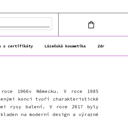
NÁKUPNÍ
KOŠÍK
a s certifikáty
Lázeňská kosmetika
Zdravá výživa
 roce 1966v Německu. V roce 1985
cenými konci tvoří charakteristické
ími rysy balení. V roce 2017 byly
 kladen na moderní design a výrazné