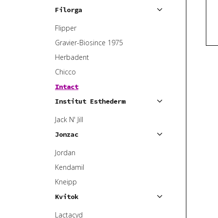
Filorga
Flipper
Gravier-Biosince 1975
Herbadent
Chicco
Intact
Institut Esthederm
Jack N' Jill
Jonzac
Jordan
Kendamil
Kneipp
Kvitok
Lactacyd