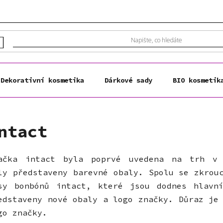
Dekorativní kosmetika
Dárkové sady
BIO kosmetik
ntact
ačka intact byla poprvé uvedena na trh v
ly představeny barevné obaly. Spolu se zkrou
sy bonbónů intact, které jsou dodnes hlavn
edstaveny nové obaly a logo značky. Důraz je
go značky.