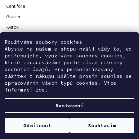
Centifolia
Gravier
Kvitok
Vuokkoset
Používáme soubory cookies
Avant Skincare
Abyste na našem e-shopu našli vždy to, co
potřebujete, využíváme soubory cookies,
Sonnentor
které zpracováváme podle zásad ochrany
osobních údajů. Pro personalizovaný
zážitek z nákupu udělte prosím souhlas se
zpracováním všech typů cookies. Více
Kontaktujte nás
informací
zde.
Nastavení
Vytvořil Shoptet
Odmítnout
Souhlasím
INVE-Beauty
Copyright 2026
. Všechna práva vyhrazena.