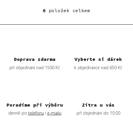
6
položek celkem
O
v
l
á
d
a
c
í
Doprava zdarma
Vyberte si dárek
p
při objednání nad 1500 Kč
k objednávce nad 650 Kč
r
v
k
y
v
ý
Poradíme při výběru
Zítra u vás
p
denně po
telefonu
i
e-mailu
při objednání do 10:00
i
s
u