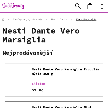
Přejít
Hledat
NÁKUP
na
KOŠÍK
obsah
Domů
/
Značky a jejich řady
/
Nesti Dante
/
Vero Marsiglia
Nesti Dante Vero
Marsiglia
Nejprodávanější
Nesti Dante Vero Marsiglia Propolis
mýdlo 150 g
Skladem
59 Kč
Nesti Dante Vero Marsiglia Mint