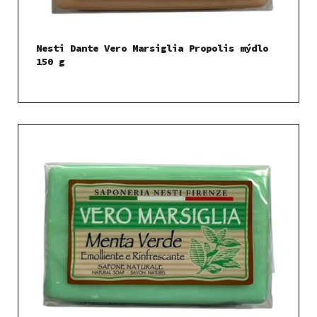
u
k
t
Nesti Dante Vero Marsiglia Propolis mýdlo
ů
150 g