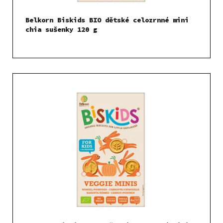
k
t
Belkorn Biskids BIO dětské celozrnné mini
ů
chia sušenky 120 g