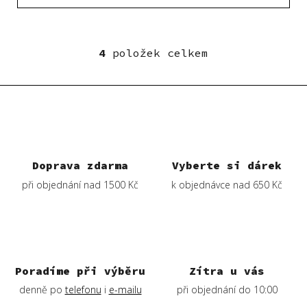
4
položek celkem
O
v
l
á
d
a
c
í
Doprava zdarma
Vyberte si dárek
p
při objednání nad 1500 Kč
k objednávce nad 650 Kč
r
v
k
y
v
ý
Poradíme při výběru
Zítra u vás
p
denně po
telefonu
i
e-mailu
při objednání do 10:00
i