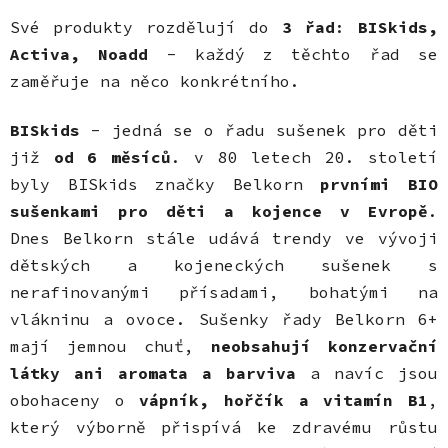
Své produkty rozdělují do
3 řad
:
BISkids,
Activa, Noadd
- každý z těchto řad se
zaměřuje na něco konkrétního.
BISkids
- jedná se o řadu sušenek pro děti
již
od 6 měsíců
. v 80 letech 20. století
byly BISkids značky Belkorn
prvními BIO
sušenkami pro děti a kojence v Evropě
.
Dnes Belkorn stále udává trendy ve vývoji
dětských a kojeneckých sušenek s
nerafinovanými přísadami, bohatými na
vlákninu a ovoce. Sušenky řady Belkorn 6+
mají jemnou chuť,
neobsahují konzervační
látky ani aromata a barviva
a navíc jsou
obohaceny o
vápník, hořčík a vitamín B1
,
který výborně přispívá ke zdravému růstu