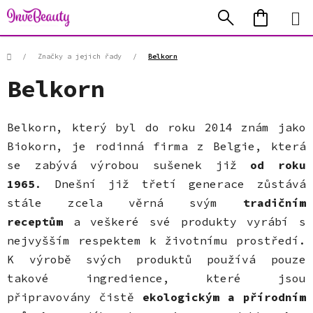
Přejít
Hledat
NÁKUP
na
KOŠÍK
obsah
Domů
/
Značky a jejich řady
/
Belkorn
Belkorn
Belkorn, který byl do roku 2014 znám jako
Biokorn, je rodinná firma z Belgie, která
se zabývá výrobou sušenek již
od roku
1965
. Dnešní již třetí generace zůstává
stále zcela věrná svým
tradičním
receptům
a veškeré své produkty vyrábí s
nejvyšším respektem k životnímu prostředí.
K výrobě svých produktů používá pouze
takové ingredience, které jsou
připravovány čistě
ekologickým a přírodním