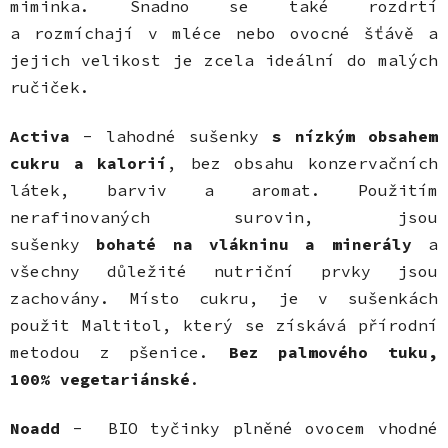
miminka. Snadno se také rozdrtí
a rozmíchají v mléce nebo ovocné šťávě a
jejich velikost je zcela ideální do malých
ručiček.
Activa
- lahodné sušenky
s nízkým obsahem
cukru a kalorií
, bez obsahu konzervačních
látek, barviv a aromat. Použitím
nerafinovaných surovin, jsou
sušenky
bohaté na vlákninu a minerály
a
všechny důležité nutriční prvky jsou
zachovány. Místo cukru, je v sušenkách
použit Maltitol, který se získává přírodní
metodou z pšenice.
Bez palmového tuku,
100% vegetariánské
.
Noadd
- BIO tyčinky plněné ovocem vhodné