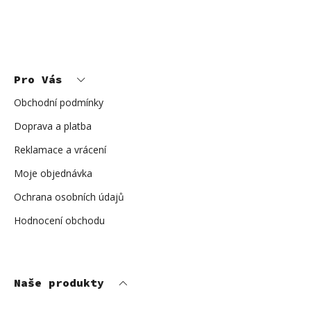
s
u
Z
á
p
Pro Vás
a
t
í
Obchodní podmínky
Doprava a platba
Reklamace a vrácení
Moje objednávka
Ochrana osobních údajů
Hodnocení obchodu
Naše produkty