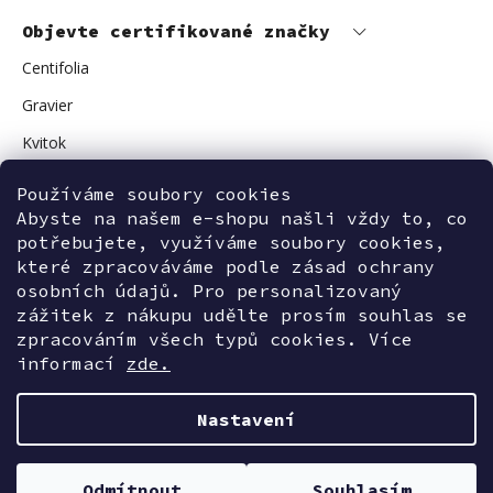
Objevte certifikované značky
Centifolia
Gravier
Kvitok
Vuokkoset
Používáme soubory cookies
Abyste na našem e-shopu našli vždy to, co
Avant Skincare
potřebujete, využíváme soubory cookies,
Sonnentor
které zpracováváme podle zásad ochrany
osobních údajů. Pro personalizovaný
zážitek z nákupu udělte prosím souhlas se
zpracováním všech typů cookies. Více
Kontaktujte nás
informací
zde.
Nastavení
Vytvořil Shoptet
Odmítnout
Souhlasím