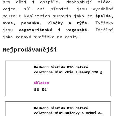
pro děti i dospělé. Neobsahují mléko,
vejce, sůl ani pšenici, jsou vyráběné
pouze z kvalitních surovin jako je
špalda,
oves, pohanka, vločky a rýže
. Tyčinky
jsou
vegetariánské i veganské
. Ideální
jako zdravá svačinka na cesty!
Nejprodávanější
Belkorn Biskids BIO dětské
celozrnné mini chia sušenky 120 g
Skladem
86 Kč
Belkorn Biskids BIO dětské
celozrnné mini sušenky s mrkví a