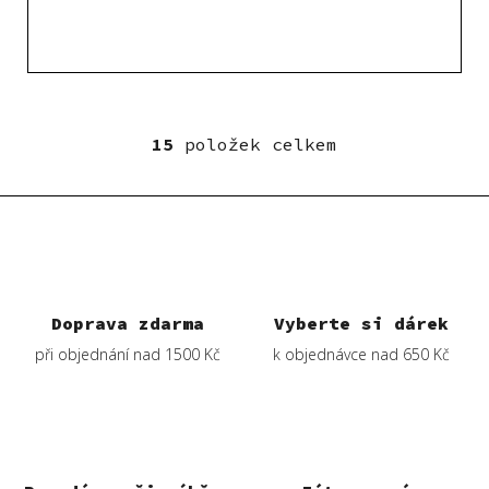
15
položek celkem
O
v
l
á
d
a
c
í
Doprava zdarma
Vyberte si dárek
p
při objednání nad 1500 Kč
k objednávce nad 650 Kč
r
v
k
y
v