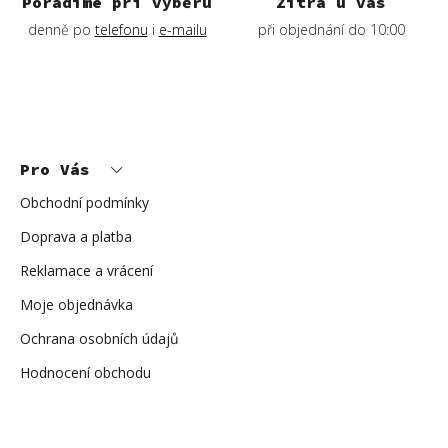
ý
Poradíme při výběru
Zítra u vás
p
denně po
telefonu
i
e-mailu
při objednání do 10:00
i
s
u
Z
á
p
Pro Vás
a
t
í
Obchodní podmínky
Doprava a platba
Reklamace a vrácení
Moje objednávka
Ochrana osobních údajů
Hodnocení obchodu