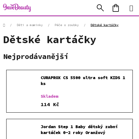
Přejít
Hledat
NÁKUP
na
KOŠÍK
obsah
Domů
/
Děti a maminky
/
Péče o zoubky
/
Dětské kartáčky
Dětské kartáčky
Nejprodávanější
CURAPROX CS 5500 ultra soft KIDS 1
ks
Skladem
114 Kč
Jordan Step 1 Baby dětský zubní
kartáček 0-2 roky Oranžový