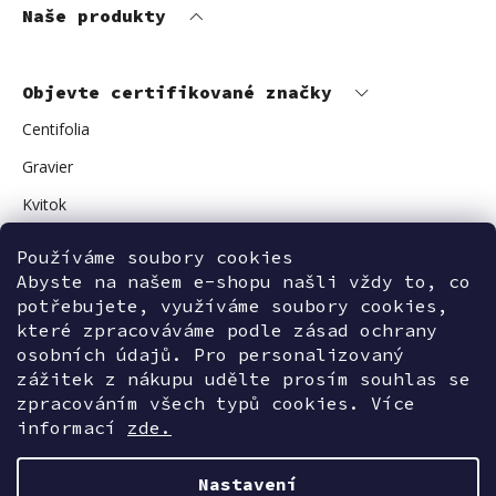
Naše produkty
Objevte certifikované značky
Centifolia
Gravier
Kvitok
Vuokkoset
Používáme soubory cookies
Avant Skincare
Abyste na našem e-shopu našli vždy to, co
potřebujete, využíváme soubory cookies,
Sonnentor
které zpracováváme podle zásad ochrany
osobních údajů. Pro personalizovaný
zážitek z nákupu udělte prosím souhlas se
zpracováním všech typů cookies. Více
Kontaktujte nás
informací
zde.
Nastavení