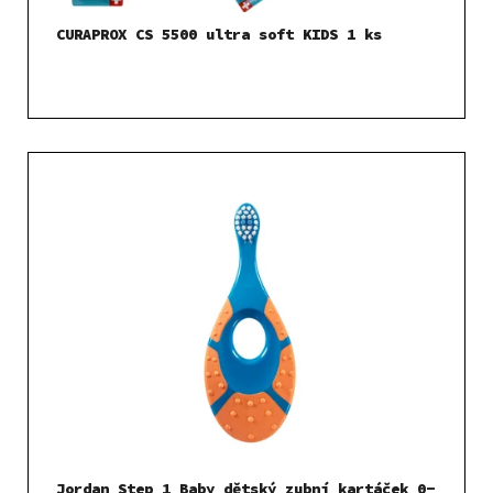
t
CURAPROX CS 5500 ultra soft KIDS 1 ks
ů
Jordan Step 1 Baby dětský zubní kartáček 0-