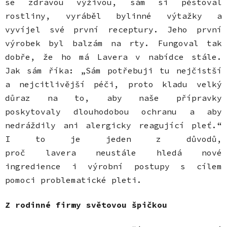
se zdravou výživou, sám si pěstoval
rostliny, vyráběl bylinné výtažky a
vyvíjel své první receptury. Jeho první
výrobek byl balzám na rty. Fungoval tak
dobře, že ho má Lavera v nabídce stále.
Jak sám říka: „Sám potřebuji tu nejčistší
a nejcitlivější péči, proto kladu velký
důraz na to, aby naše přípravky
poskytovaly dlouhodobou ochranu a aby
nedráždily ani alergicky reagující pleť.“
I to je jeden z důvodů,
proč lavera neustále hledá nové
ingredience i výrobní postupy s cílem
pomoci problematické pleti.
Z rodinné firmy světovou špičkou