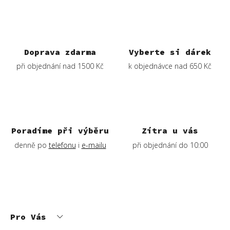
á
d
a
c
í
Doprava zdarma
Vyberte si dárek
p
při objednání nad 1500 Kč
k objednávce nad 650 Kč
r
v
k
y
v
ý
Poradíme při výběru
Zítra u vás
p
denně po
telefonu
i
e-mailu
při objednání do 10:00
i
s
u
Z
á
p
Pro Vás
a
t