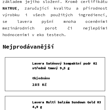
základem jejího složení. Kromě certifikátu
NATRUE
, zaručující kvalitu a přírodnost
výrobku i všech použitých ingrediencí,
se lavera pyšní mnoha oceněními
mezinárodních porot či nejlepšími
hodnoceními v eko testech.
Nejprodávanější
Lavera Saténový kompaktní pudr 02
středně tmavý 9,5 g
Objednáno
285 Kč
Lavera Multi balzám Sundown Gold 03
4,9 g