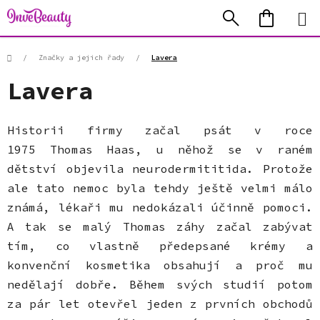
Přejít
Hledat
NÁKUP
na
KOŠÍK
obsah
Domů
/
Značky a jejich řady
/
Lavera
Lavera
Historii firmy začal psát v roce
1975 Thomas Haas, u něhož se v raném
dětství objevila neurodermititida. Protože
ale tato nemoc byla tehdy ještě velmi málo
známá, lékaři mu nedokázali účinně pomoci.
A tak se malý Thomas záhy začal zabývat
tím, co vlastně předepsané krémy a
konvenční kosmetika obsahují a proč mu
nedělají dobře. Během svých studií potom
za pár let otevřel jeden z prvních obchodů