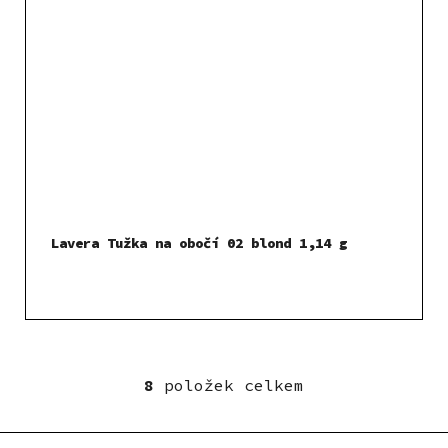
Lavera Tužka na obočí 02 blond 1,14 g
8
položek celkem
O
v
l