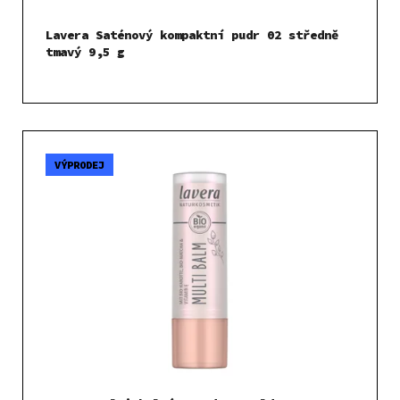
k
t
Lavera Saténový kompaktní pudr 02 středně
ů
tmavý 9,5 g
VÝPRODEJ