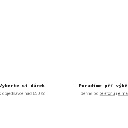
d
a
c
í
p
r
v
k
y
v
ý
p
i
s
Vyberte si dárek
Poradíme při výbě
u
k objednávce nad 650 Kč
denně po
telefonu
i
e-mai