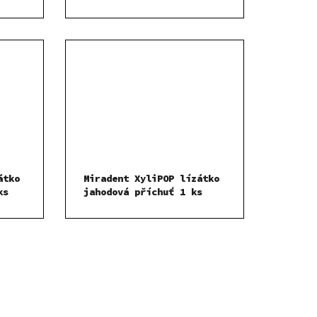
átko
Miradent XyliPOP lízátko
ks
jahodová příchuť 1 ks