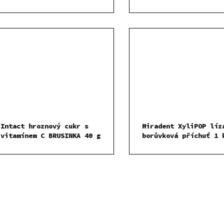
Intact hroznový cukr s
Miradent XyliPOP líz
vitamínem C BRUSINKA 40 g
borůvková příchuť 1 
O
v
l
á