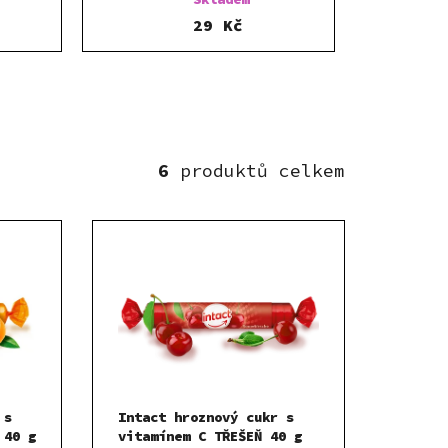
29 Kč
6
 s
Intact hroznový cukr s
 40 g
vitamínem C TŘEŠEŇ 40 g