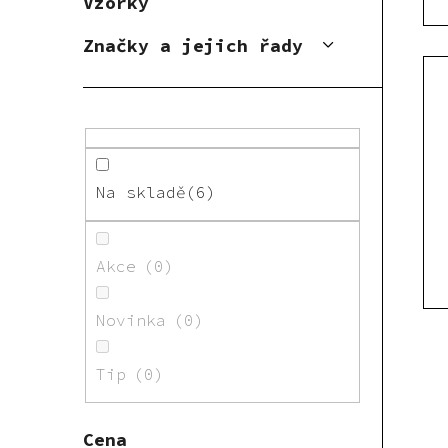
Vzorky
u
t
k
ů
Značky a jejich řady
t
ů
Na skladě
6
Akce
0
Novinka
0
Tip
0
Cena