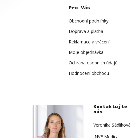
á
p
Pro Vás
a
t
í
Obchodní podmínky
Doprava a platba
Reklamace a vrácení
Moje objednávka
Ochrana osobních údajů
Hodnocení obchodu
Kontaktujte
nás
Veronika Sádlíková
INVE Medical