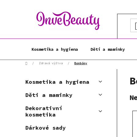
Přejít
na
obsah
Kosmetika a hygiena
Děti a maminky
Domů
/
Zdravá výživa
/
Bonbóny
P
K
B
Přeskočit
o
Kosmetika a hygiena
a
kategorie
s
t
Děti a maminky
t
N
e
r
g
Dekorativní
a
o
kosmetika
r
n
i
n
Dárkové sady
e
í