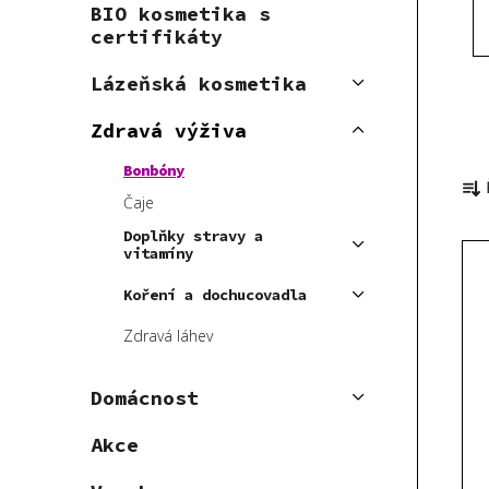
BIO kosmetika s
p
certifikáty
a
n
Lázeňská kosmetika
e
Zdravá výživa
l
Ř
Bonbóny
a
Čaje
z
Doplňky stravy a
V
e
vitamíny
ý
n
Koření a dochucovadla
p
í
i
p
Zdravá láhev
s
r
p
o
Domácnost
r
d
Akce
o
u
d
k