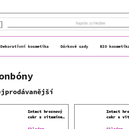
Dekorativní kosmetika
Dárkové sady
BIO kosmetik
onbóny
ejprodávanější
Intact hroznový
Intact hr
cukr s vitamínem
cukr s vi
C JAHODA 40 g
C POMERAN
Skladem
Skladem