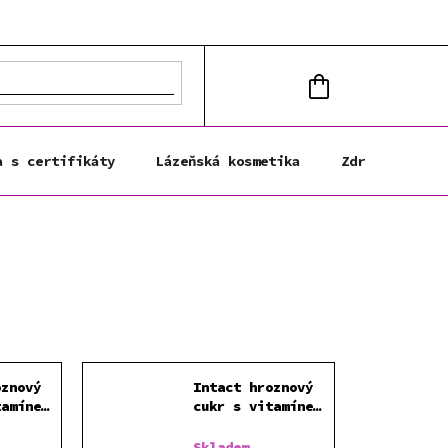
NÁKUPNÍ
KOŠÍK
a s certifikáty
Lázeňská kosmetika
Zdravá výživa
oznový
Intact hroznový
tamínem
cukr s vitamínem
Č 40 g
C TŘEŠEŇ 40 g
Skladem