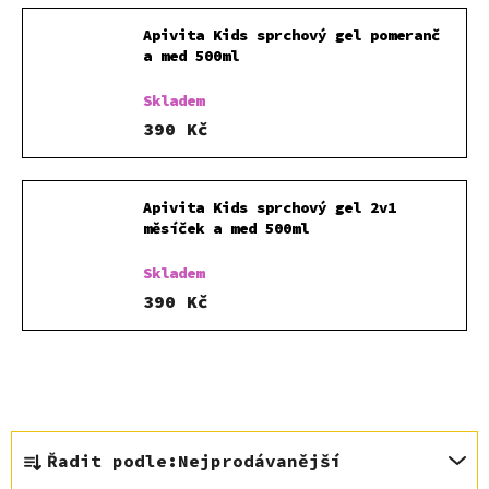
Apivita Kids sprchový gel pomeranč
a med 500ml
Skladem
390 Kč
Apivita Kids sprchový gel 2v1
měsíček a med 500ml
Skladem
390 Kč
Ř
Řadit podle:
Nejprodávanější
a