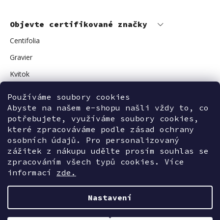
Objevte certifikované značky
Centifolia
Gravier
Kvitok
Vuokkoset
Používáme soubory cookies
Abyste na našem e-shopu našli vždy to, co
Avant Skincare
potřebujete, využíváme soubory cookies,
Sonnentor
které zpracováváme podle zásad ochrany
osobních údajů. Pro personalizovaný
zážitek z nákupu udělte prosím souhlas se
zpracováním všech typů cookies. Více
Kontaktujte nás
informací
zde.
Nastavení