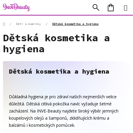
Přejít
Hledat
NÁKUP
na
KOŠÍK
obsah
Domů
/
Děti a maminky
/
Dětská kosmetika a hygiena
Dětská kosmetika a
hygiena
Dětská kosmetika a hygiena
Důkladná hygiena je pro zdraví našich nejmenších velice
důležitá. Dětská citlivá pokožka navíc vyžaduje šetrné
zacházení. Na INVE-Beauty najdete široký výběr jemných
koupelových olejů a šamponů, zklidňujících krému a
balzámů i kosmetických pomůcek.