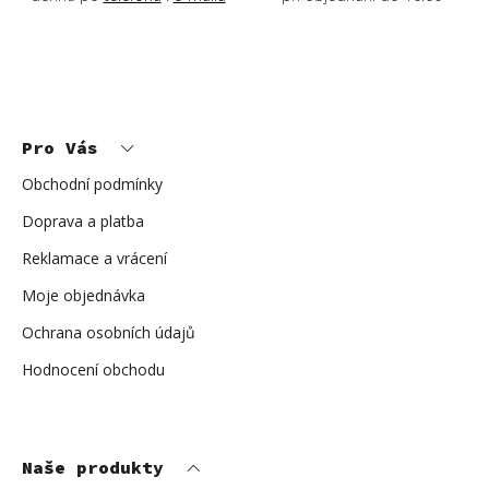
Z
á
p
Pro Vás
a
t
í
Obchodní podmínky
Doprava a platba
Reklamace a vrácení
Moje objednávka
Ochrana osobních údajů
Hodnocení obchodu
Naše produkty