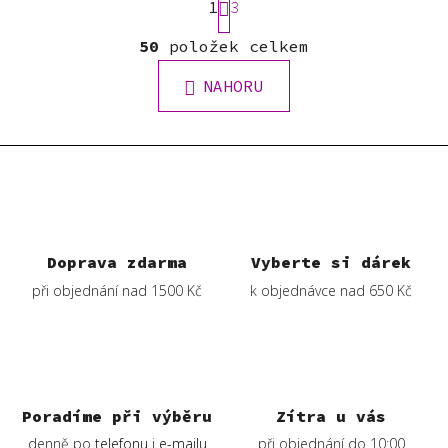
1
t
3
r
O
á
50
položek celkem
v
n
l
k
NAHORU
á
o
d
v
a
á
c
n
í
í
p
r
v
Doprava zdarma
Vyberte si dárek
k
při objednání nad 1500 Kč
k objednávce nad 650 Kč
y
v
ý
p
i
s
Poradíme při výběru
Zítra u vás
u
denně po
telefonu
i
e-mailu
při objednání do 10:00