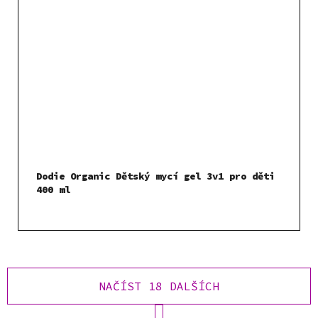
Dodie Organic Dětský mycí gel 3v1 pro děti
400 ml
NAČÍST 18 DALŠÍCH
S