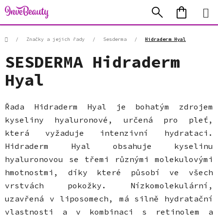
Přejít
Hledat
NÁKUP
na
KOŠÍK
obsah
Domů
/
Značky a jejich řady
/
Sesderma
/
Hidraderm Hyal
SESDERMA Hidraderm
Hyal
Řada Hidraderm Hyal je bohatým zdrojem
kyseliny hyaluronové, určená pro pleť,
která vyžaduje intenzivní hydrataci.
Hidraderm Hyal obsahuje kyselinu
hyaluronovou se třemi různými molekulovými
hmotnostmi, díky které působí ve všech
vrstvách pokožky. Nízkomolekulární,
uzavřená v liposomech, má silně hydratační
vlastnosti a v kombinaci s retinolem a