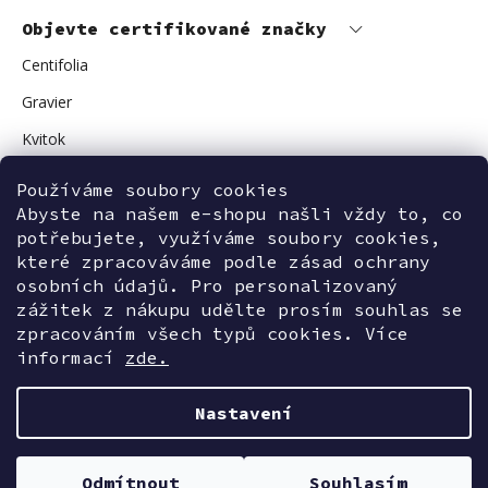
Objevte certifikované značky
Centifolia
Gravier
Kvitok
Vuokkoset
Používáme soubory cookies
Avant Skincare
Abyste na našem e-shopu našli vždy to, co
potřebujete, využíváme soubory cookies,
Sonnentor
které zpracováváme podle zásad ochrany
osobních údajů. Pro personalizovaný
zážitek z nákupu udělte prosím souhlas se
zpracováním všech typů cookies. Více
Kontaktujte nás
informací
zde.
Nastavení
Vytvořil Shoptet
Odmítnout
Souhlasím