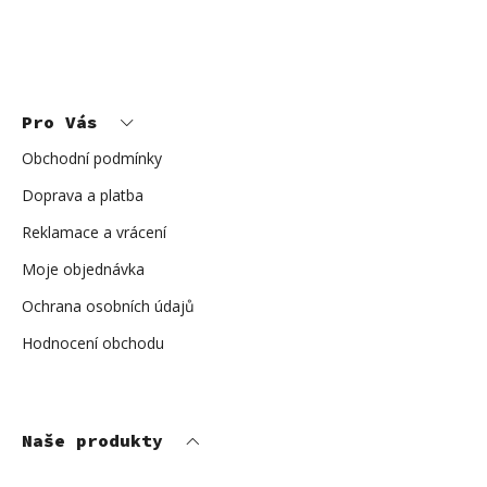
Z
á
p
Pro Vás
a
t
í
Obchodní podmínky
Doprava a platba
Reklamace a vrácení
Moje objednávka
Ochrana osobních údajů
Hodnocení obchodu
Naše produkty