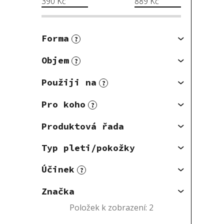
390
Kč
889
Kč
Forma
?
Objem
?
Použiji na
?
Pro koho
?
Produktová řada
Typ pleti/pokožky
Účinek
?
Značka
Položek k zobrazení:
2