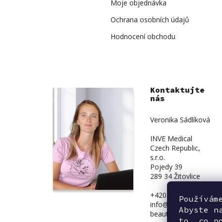
Moje objednávka
Ochrana osobních údajů
Hodnocení obchodu
Kontaktujte
nás
Veronika Sádlíková
INVE Medical
Czech Republic,
s.r.o.
Pojedy 39
289 34 Žitovlice
+420 734 839 831
Používám
info@inve-
Abyste n
beauty.cz
to, co p