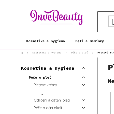
Přejít
na
obsah
Kosmetika a hygiena
Děti a maminky
Domů
/
Kosmetika a hygiena
/
Péče o pleť
/
Pleťové ml
P
K
P
Přeskočit
o
Kosmetika a hygiena
a
kategorie
s
t
Péče o pleť
t
N
e
Pleťové krémy
r
g
a
o
Lifting
r
n
Odlíčení a čištění pleti
i
n
Péče o oční okolí
e
í