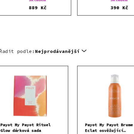
125 ml
889 Kč
390 Kč
Řadit podle:
Nejprodávanější
Payot My Payot Rituel
Payot My Payot Brume
Glow dárková sada
Eclat osvěžující