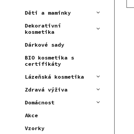
u
t
k
ů
Děti a maminky
t
Dekorativní
ů
kosmetika
Dárkové sady
BIO kosmetika s
certifikáty
Lázeňská kosmetika
Zdravá výživa
Domácnost
Akce
Vzorky