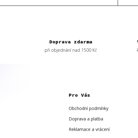
Doprava zdarma
při objednání nad 1500 Kč
Z
á
p
Pro Vás
a
t
í
Obchodní podmínky
Doprava a platba
Reklamace a vrácení