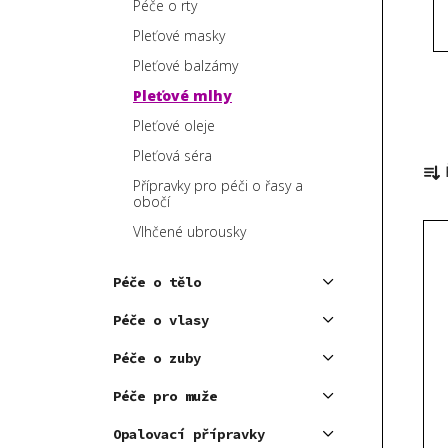
Péče o rty
p
Pleťové masky
a
Pleťové balzámy
n
e
Pleťové mlhy
l
Pleťové oleje
Ř
Pleťová séra
a
Přípravky pro péči o řasy a
z
obočí
V
e
Vlhčené ubrousky
ý
n
p
í
Péče o tělo
i
p
Péče o vlasy
s
r
p
o
Péče o zuby
r
d
Péče pro muže
o
u
d
Opalovací přípravky
k