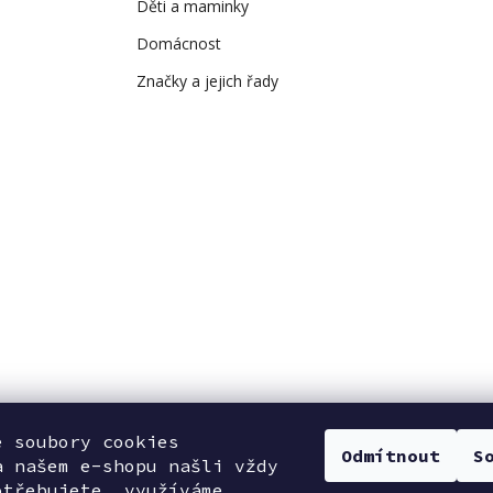
Děti a maminky
Domácnost
Značky a jejich řady
e soubory cookies
Odmítnout
S
a našem e-shopu našli vždy
otřebujete, využíváme