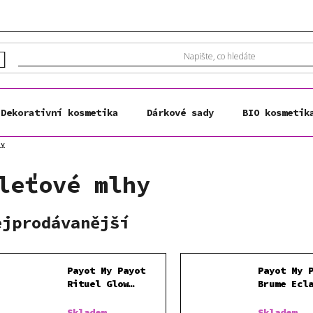
Dekorativní kosmetika
Dárkové sady
BIO kosmetik
hy
leťové mlhy
ejprodávanější
Payot My Payot
Payot My 
Rituel Glow
Brume Ecl
dárková sada
osvěžujíc
hydratačn
Skladem
Skladem