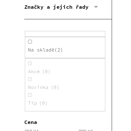
Značky a jejich řady
Na skladě
2
Akce
0
Novinka
0
Tip
0
Cena