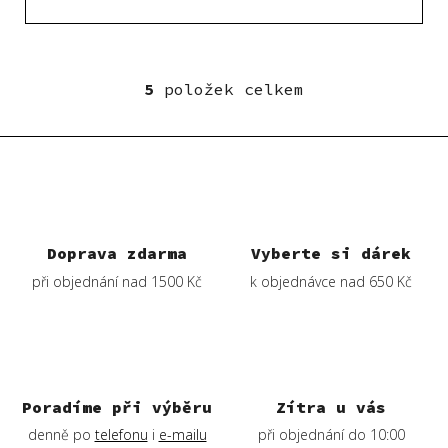
5
položek celkem
O
v
l
á
d
a
c
í
Doprava zdarma
Vyberte si dárek
p
při objednání nad 1500 Kč
k objednávce nad 650 Kč
r
v
k
y
v
ý
Poradíme při výběru
Zítra u vás
p
denně po
telefonu
i
e-mailu
při objednání do 10:00