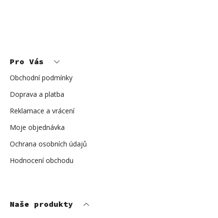
i
s
u
Z
á
p
Pro Vás
a
t
í
Obchodní podmínky
Doprava a platba
Reklamace a vrácení
Moje objednávka
Ochrana osobních údajů
Hodnocení obchodu
Naše produkty