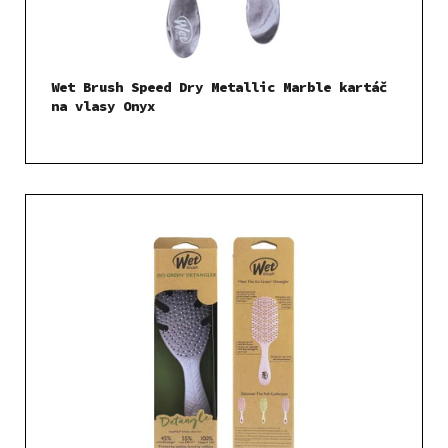
d
u
k
t
Wet Brush Speed Dry Metallic Marble kartáč
ů
na vlasy Onyx