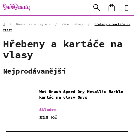
Přejít
Hledat
NÁKUP
na
KOŠÍK
obsah
Domů
/
Kosmetika a hygiena
/
Péče o vlasy
/
Hřebeny a kartáče na
vlasy
Hřebeny a kartáče na
vlasy
Nejprodávanější
Wet Brush Speed Dry Metallic Marble
kartáč na vlasy Onyx
Skladem
325 Kč