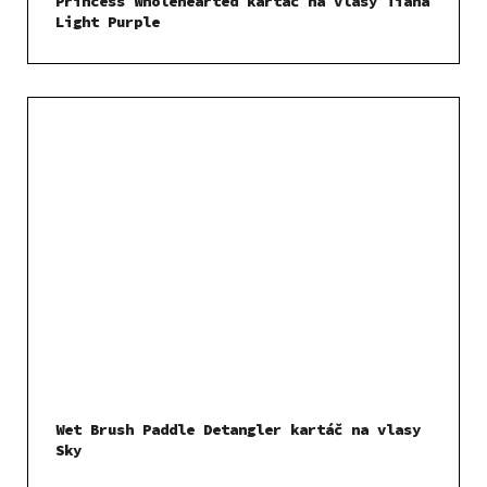
Princess Wholehearted kartáč na vlasy Tiana
Light Purple
Wet Brush Paddle Detangler kartáč na vlasy
Sky