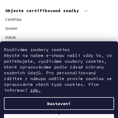
Objevte certifikované značky
Centifolia
Gravier
Kvitok
Vuokkoset
Používáme soubory cookies
Abyste na našem e-shopu našli vždy to, co
Avant Skincare
potřebujete, využíváme soubory cookies,
Sonnentor
které zpracováváme podle zásad ochrany
osobních údajů. Pro personalizovaný
zážitek z nákupu udělte prosím souhlas se
zpracováním všech typů cookies. Více
Kontaktujte nás
informací
zde.
Nastavení