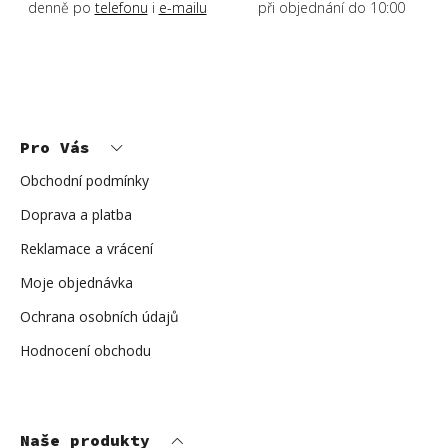
p
denně po
telefonu
i
e-mailu
při objednání do 10:00
i
s
u
Z
á
p
Pro Vás
a
t
í
Obchodní podmínky
Doprava a platba
Reklamace a vrácení
Moje objednávka
Ochrana osobních údajů
Hodnocení obchodu
Naše produkty