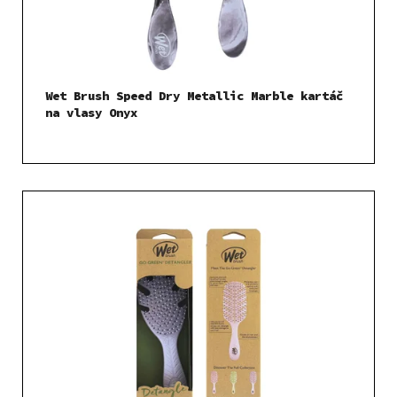
ů
d
u
k
t
Wet Brush Speed Dry Metallic Marble kartáč
ů
na vlasy Onyx