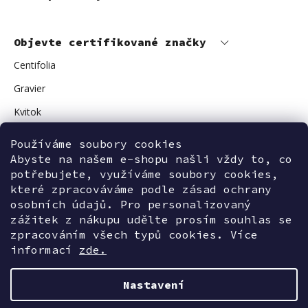
Objevte certifikované značky
Centifolia
Gravier
Kvitok
Vuokkoset
Používáme soubory cookies
Abyste na našem e-shopu našli vždy to, co
Avant Skincare
potřebujete, využíváme soubory cookies,
Sonnentor
které zpracováváme podle zásad ochrany
osobních údajů. Pro personalizovaný
zážitek z nákupu udělte prosím souhlas se
zpracováním všech typů cookies. Více
Kontaktujte nás
informací
zde.
Nastavení