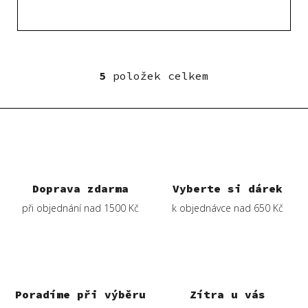
5
položek celkem
O
v
l
á
d
a
c
í
Doprava zdarma
Vyberte si dárek
p
při objednání nad 1500 Kč
k objednávce nad 650 Kč
r
v
k
y
v
ý
Poradíme při výběru
Zítra u vás