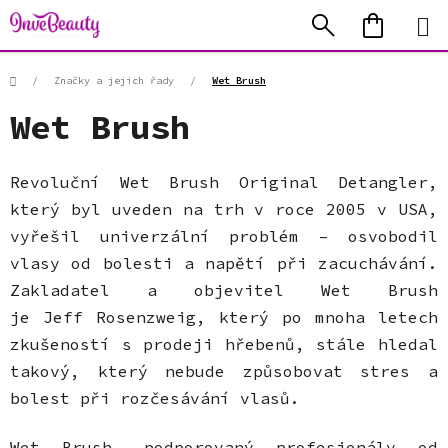
Přejít
Hledat
NÁKUP
na
KOŠÍK
obsah
Domů
/
Značky a jejich řady
/
Wet Brush
Wet Brush
Revoluční Wet Brush Original Detangler,
který byl uveden na trh v roce 2005 v USA,
vyřešil univerzální problém – osvobodil
vlasy od bolesti a napětí při zacuchávání.
Zakladatel a objevitel Wet Brush
je Jeff Rosenzweig, který po mnoha letech
zkušeností s prodeji hřebenů, stále hledal
takový, který nebude způsobovat stres a
bolest při rozčesávání vlasů.
Wet Brush, podporovaný profesionály od