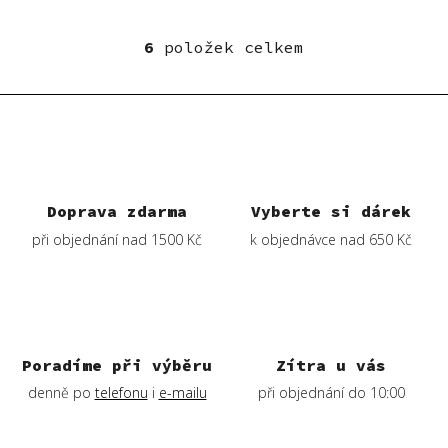
6
položek celkem
O
v
l
á
d
a
c
í
Doprava zdarma
Vyberte si dárek
p
při objednání nad 1500 Kč
k objednávce nad 650 Kč
r
v
k
y
v
ý
Poradíme při výběru
Zítra u vás
p
denně po
telefonu
i
e-mailu
při objednání do 10:00
i
s