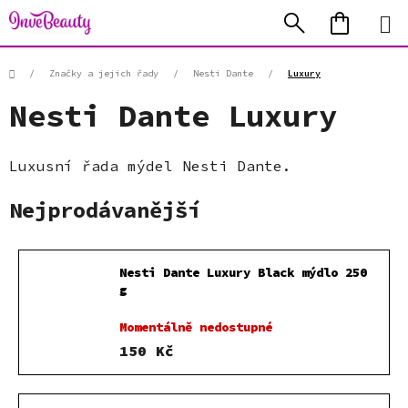
Přejít
Hledat
NÁKUP
na
KOŠÍK
obsah
Domů
/
Značky a jejich řady
/
Nesti Dante
/
Luxury
Nesti Dante Luxury
Luxusní řada mýdel Nesti Dante.
Nejprodávanější
Nesti Dante Luxury Black mýdlo 250
g
Momentálně nedostupné
150 Kč