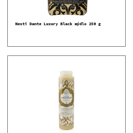
u
k
t
Nesti Dante Luxury Black mýdlo 250 g
ů