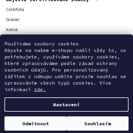
Centifolia
Gravier
Kvitok
Vuokkoset
Používáme soubory cookies
Avant Skincare
Abyste na našem e-shopu našli vždy to, co
potřebujete, využíváme soubory cookies,
Sonnentor
které zpracováváme podle zásad ochrany
osobních údajů. Pro personalizovaný
zážitek z nákupu udělte prosím souhlas se
zpracováním všech typů cookies. Více
Kontaktujte nás
informací
zde.
Nastavení
Vytvořil Shoptet
Odmítnout
Souhlasím
INVE-Beauty
Copyright 2026
. Všechna práva vyhrazena.