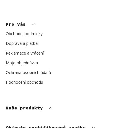
u
Z
á
p
Pro Vás
a
t
í
Obchodní podmínky
Doprava a platba
Reklamace a vrácení
Moje objednávka
Ochrana osobních údajů
Hodnocení obchodu
Naše produkty
Objevte certifikované značky