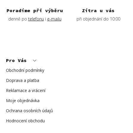
v
ý
Poradíme při výběru
Zítra u vás
p
denně po
telefonu
i
e-mailu
při objednání do 10:00
i
s
u
Z
á
p
Pro Vás
a
t
í
Obchodní podmínky
Doprava a platba
Reklamace a vrácení
Moje objednávka
Ochrana osobních údajů
Hodnocení obchodu