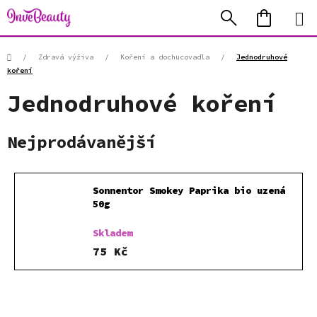
Přejít
Hledat
NÁKUP
na
KOŠÍK
obsah
Domů
/
Zdravá výživa
/
Koření a dochucovadla
/
Jednodruhové
koření
Jednodruhové koření
Nejprodávanější
Sonnentor Smokey Paprika bio uzená
50g
Skladem
75 Kč