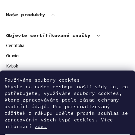
Naše produkty
Objevte certifikované značky
Centifolia
Gravier
Kvitok
Vuokkoset
Používáme soubory cookies
Avant Skincare
Abyste na našem e-shopu našli vždy to, co
potřebujete, využíváme soubory cookies,
Sonnentor
které zpracováváme podle zásad ochrany
osobních údajů. Pro personalizovaný
zážitek z nákupu udělte prosím souhlas se
zpracováním všech typů cookies. Více
Kontaktujte nás
informací
zde.