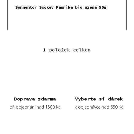
t
Sonnentor Smokey Paprika bio uzená 50g
ů
1
položek celkem
O
v
l
á
d
a
c
í
Doprava zdarma
Vyberte si dárek
p
při objednání nad 1500 Kč
k objednávce nad 650 Kč
r
v
k
y