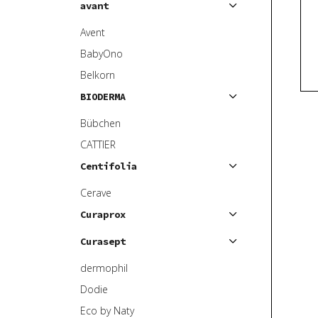
avant
p
o
r
d
Avent
o
u
BabyOno
d
k
Belkorn
u
t
BIODERMA
k
ů
t
Bübchen
ů
CATTIER
Centifolia
Cerave
Curaprox
Curasept
dermophil
Dodie
Eco by Naty