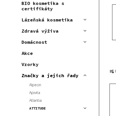
BIO kosmetika s
p
certifikáty
a
n
Lázeňská kosmetika
e
Zdravá výživa
l
Domácnost
Akce
Vzorky
Ř
a
Značky a jejich řady
z
Alpecin
V
e
ý
n
Apivita
p
í
Atlantia
i
p
ATTITUDE
s
r