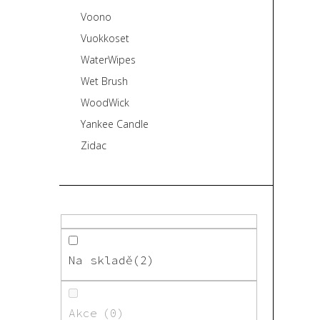
Voono
Vuokkoset
WaterWipes
Wet Brush
WoodWick
Yankee Candle
Zidac
Na skladě
2
Akce
0