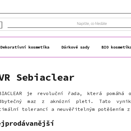
Dekorativní kosmetika
Dárkové sady
BIO kosmetik
VR Sebiaclear
BIACLEAR je revoluční řada, která pomáhá 
dbytečný maz z aknózní pleti. Tato vynik
timální tolerancí a neuvěřitelným potěšením z
ejprodávanější