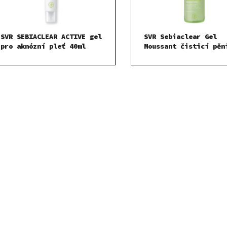
SVR SEBIACLEAR ACTIVE gel
SVR Sebiaclear Gel
pro aknózní pleť 40ml
Moussant čisticí pěn
gel pro mastnou a
problematickou pleť 
O
v
l
á
d
a
c
í
p
r
v
k