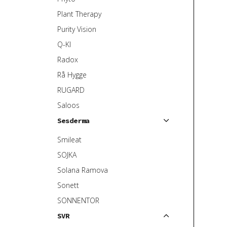
Plant Therapy
Purity Vision
Q-KI
Radox
Rå Hygge
RUGARD
Saloos
Sesderma
Smileat
SOJKA
Solana Ramova
Sonett
SONNENTOR
SVR