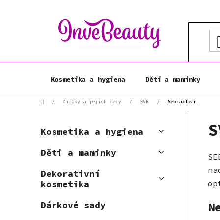
Přejít
na
obsah
Kosmetika a hygiena
Děti a maminky
Domů
/
Značky a jejich řady
/
SVR
/
Sebiaclear
P
K
S
Přeskočit
o
Kosmetika a hygiena
a
kategorie
s
t
Děti a maminky
t
SE
e
r
g
na
Dekorativní
a
o
op
kosmetika
r
n
i
n
N
Dárkové sady
e
í