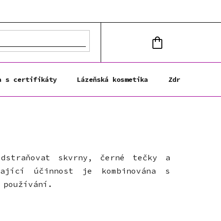
NÁKUPNÍ
KOŠÍK
a s certifikáty
Lázeňská kosmetika
Zdravá výživa
odstraňovat skvrny, černé tečky a
ající účinnost je kombinována s
 používání.