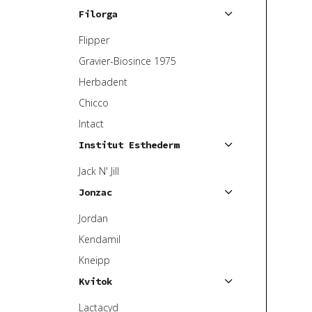
Filorga
Flipper
Gravier-Biosince 1975
Herbadent
Chicco
Intact
Institut Esthederm
Jack N' Jill
Jonzac
Jordan
Kendamil
Kneipp
Kvitok
Lactacyd