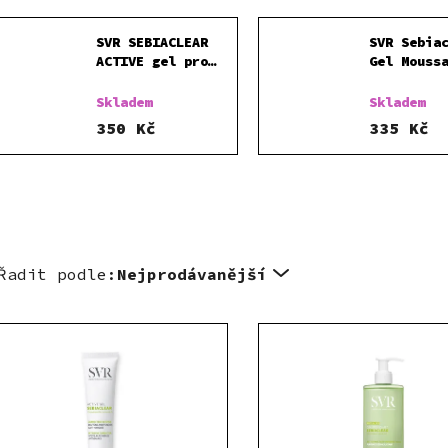
SVR SEBIACLEAR
SVR Sebia
ACTIVE gel pro
Gel Mouss
aknózní pleť
čisticí p
40ml
gel pro m
Skladem
Skladem
a problem
350 Kč
335 Kč
pleť 400m
Řadit podle:
Nejprodávanější