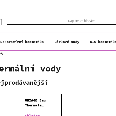
Dekorativní kosmetika
Dárkové sady
BIO kosmetik
ody
ermální vody
ejprodávanější
URIAGE Eau
Thermale
termální voda
Skladem