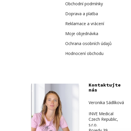
í
Obchodní podmínky
Doprava a platba
Reklamace a vrácení
Moje objednávka
Ochrana osobních údajů
Hodnocení obchodu
Kontaktujte
nás
Veronika Sádlíková
INVE Medical
Czech Republic,
s.r.o.
Pojedy 39