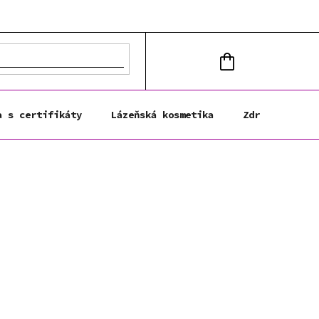
NÁKUPNÍ
KOŠÍK
a s certifikáty
Lázeňská kosmetika
Zdravá výživa