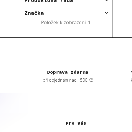
Produktová řada
Značka
Položek k zobrazení:
1
Doprava zdarma
při objednání nad 1500 Kč
Z
á
p
Pro Vás
a
t