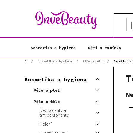
Přejít
na
obsah
Kosmetika a hygiena
Děti a maminky
Domů
/
Kosmetika a hygiena
/
Péče o tělo
/
Termální v
P
K
T
Přeskočit
o
Kosmetika a hygiena
a
kategorie
s
t
Péče o pleť
t
N
e
r
g
Péče o tělo
a
o
Deodoranty a
r
n
antiperspiranty
i
n
Holení
e
í
Intimní hygiena