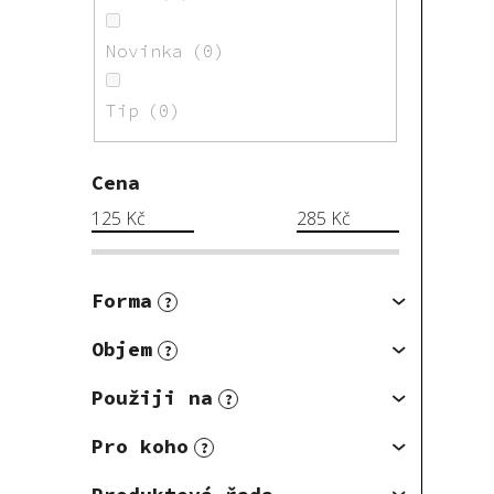
Novinka
0
Tip
0
Cena
125
Kč
285
Kč
Forma
?
Objem
?
Použiji na
?
Pro koho
?