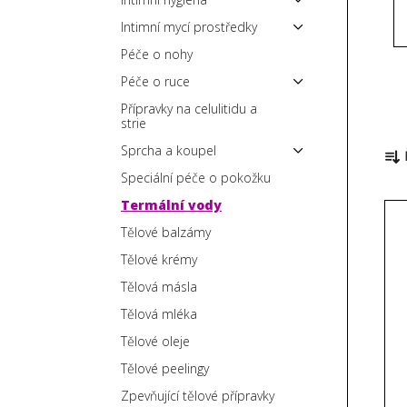
p
Intimní mycí prostředky
a
Péče o nohy
n
Péče o ruce
e
Přípravky na celulitidu a
l
strie
Ř
Sprcha a koupel
a
Speciální péče o pokožku
z
V
Termální vody
e
ý
n
Tělové balzámy
p
í
Tělové krémy
i
p
Tělová másla
s
r
Tělová mléka
p
o
Tělové oleje
r
d
Tělové peelingy
o
u
d
k
Zpevňující tělové přípravky