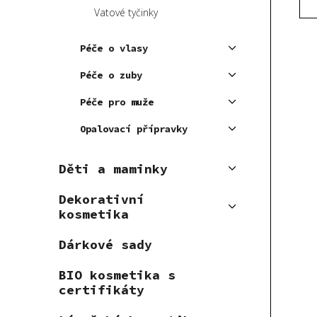
u
t
Vatové tyčinky
k
ů
t
Péče o vlasy
ů
Péče o zuby
Péče pro muže
Opalovací přípravky
Děti a maminky
Dekorativní
kosmetika
Dárkové sady
BIO kosmetika s
certifikáty