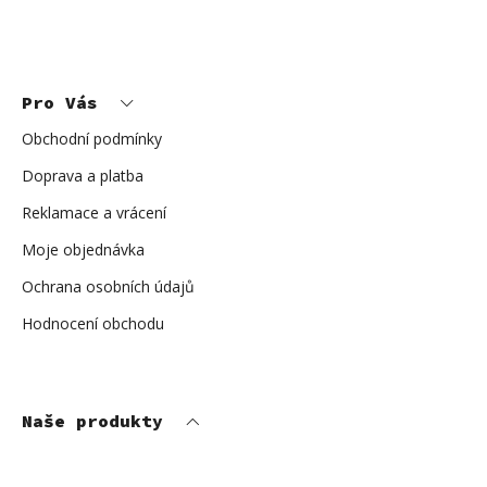
u
Z
á
p
Pro Vás
a
t
í
Obchodní podmínky
Doprava a platba
Reklamace a vrácení
Moje objednávka
Ochrana osobních údajů
Hodnocení obchodu
Naše produkty