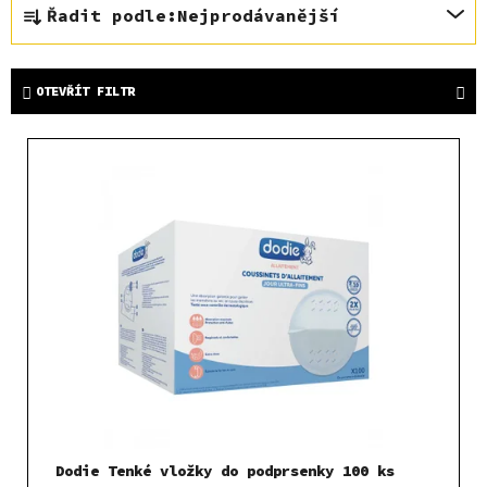
Řadit podle:
Nejprodávanější
a
z
e
OTEVŘÍT FILTR
n
í
V
p
ý
r
p
o
i
d
s
u
p
k
r
t
o
ů
d
u
k
t
Dodie Tenké vložky do podprsenky 100 ks