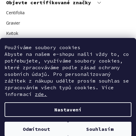
Objevte certifikované značky
Centifolia
Gravier
Kvitok
Vuokkoset
Používáme soubory cookies
Avant Skincare
Abyste na našem e-shopu našli vždy to, co
potřebujete, využíváme soubory cookies,
Sonnentor
které zpracováváme podle zásad ochrany
osobních údajů. Pro personalizovaný
zážitek z nákupu udělte prosím souhlas se
zpracováním všech typů cookies. Více
Kontaktujte nás
informací
zde.
Nastavení
Vytvořil Shoptet
Odmítnout
Souhlasím