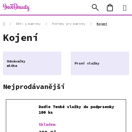
Přejít
Hledat
NÁKUP
na
KOŠÍK
obsah
Domů
/
Děti a maminky
/
Potřeby pro maminky
/
Kojení
Kojení
Odsávačky
Prsní vložky
mléka
Nejprodávanější
Dodie Tenké vložky do podprsenky
100 ks
Skladem
399 Kč