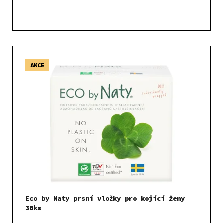
ů
AKCE
Eco by Naty prsní vložky pro kojící ženy
30ks