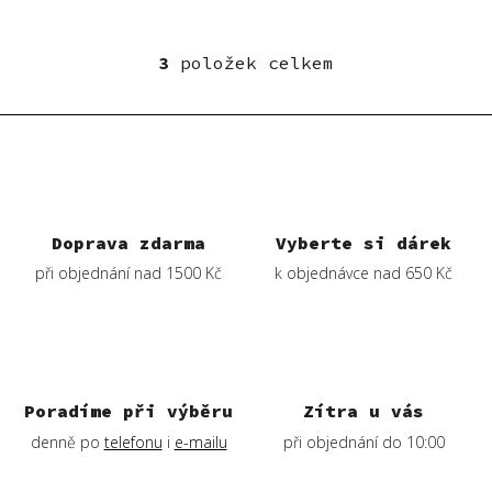
3
položek celkem
O
v
l
á
d
a
c
í
Doprava zdarma
Vyberte si dárek
p
při objednání nad 1500 Kč
k objednávce nad 650 Kč
r
v
k
y
v
ý
Poradíme při výběru
Zítra u vás
p
denně po
telefonu
i
e-mailu
při objednání do 10:00
i
s