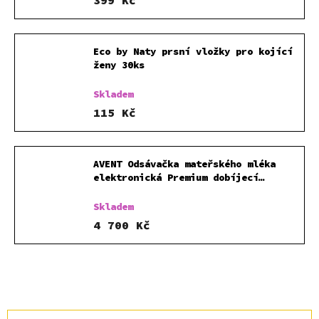
Eco by Naty prsní vložky pro kojící
ženy 30ks
Skladem
115 Kč
AVENT Odsávačka mateřského mléka
elektronická Premium dobíjecí
SCF396 + Sterilizátor do MW
Skladem
4 700 Kč
Ř