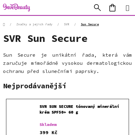
Přejít
Hledat
NÁKUP
na
KOŠÍK
obsah
Domů
/
Značky a jejich řady
/
SVR
/
Sun Secure
SVR Sun Secure
Sun Secure je unikátní řada, která vám
zaručuje mimořádně vysokou dermatologickou
ochranu před slunečními paprsky.
Nejprodávanější
SVR SUN SECURE tónovaný minerální
krém SPF50+ 60 g
Skladem
399 Kč