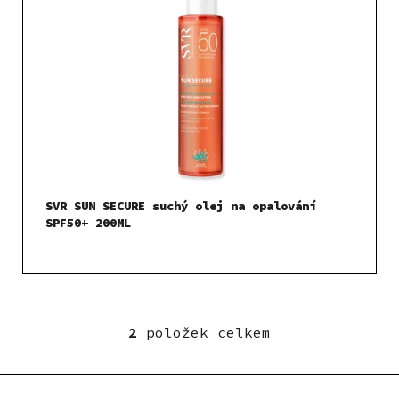
SVR SUN SECURE suchý olej na opalování
SPF50+ 200ML
2
položek celkem
O
v
l