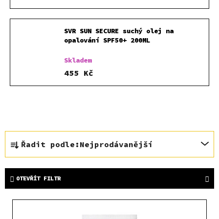
SVR SUN SECURE suchý olej na
opalování SPF50+ 200ML
Skladem
455 Kč
Ř
Řadit podle:
Nejprodávanější
a
z
e
OTEVŘÍT FILTR
n
í
V
p
ý