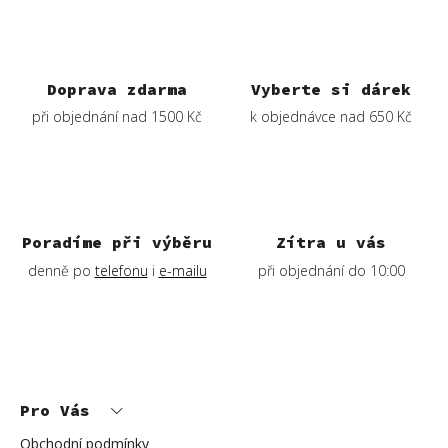
á
d
a
c
í
Doprava zdarma
Vyberte si dárek
p
při objednání nad 1500 Kč
k objednávce nad 650 Kč
r
v
k
y
v
ý
Poradíme při výběru
Zítra u vás
p
denně po
telefonu
i
e-mailu
při objednání do 10:00
i
s
u
Z
á
p
Pro Vás
a
t
í
Obchodní podmínky