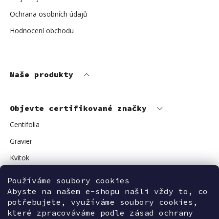
Ochrana osobních údajů
Hodnocení obchodu
Naše produkty
Objevte certifikované značky
Centifolia
Gravier
Kvitok
Vuokkoset
Používáme soubory cookies
Avant Skincare
Abyste na našem e-shopu našli vždy to, co
potřebujete, využíváme soubory cookies,
Sonnentor
které zpracováváme podle zásad ochrany