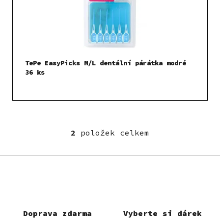
TePe EasyPicks M/L dentální párátka modré
36 ks
2
položek celkem
O
v
l
á
d
a
c
í
Doprava zdarma
Vyberte si dárek