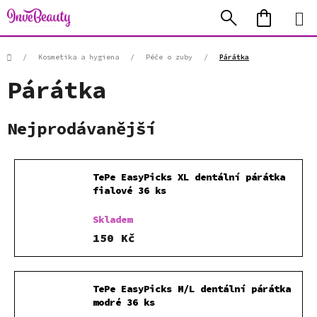
Přejít
Hledat
NÁKUP
na
KOŠÍK
obsah
Domů
/
Kosmetika a hygiena
/
Péče o zuby
/
Párátka
Párátka
Nejprodávanější
TePe EasyPicks XL dentální párátka
fialové 36 ks
Skladem
150 Kč
TePe EasyPicks M/L dentální párátka
modré 36 ks