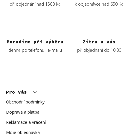
p
při objednání nad 1500 Kč
k objednávce nad 650 Kč
r
v
k
y
v
ý
Poradíme při výběru
Zítra u vás
p
denně po
telefonu
i
e-mailu
při objednání do 10:00
i
s
u
Z
á
p
Pro Vás
a
t
í
Obchodní podmínky
Doprava a platba
Reklamace a vrácení
Moje objednávka