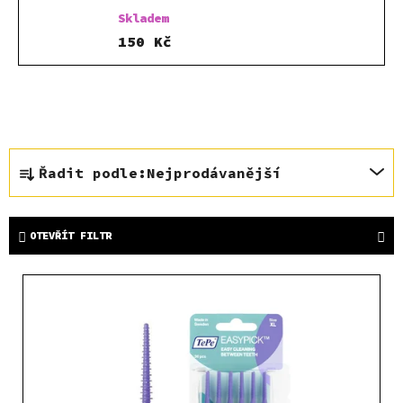
Skladem
150 Kč
Ř
Řadit podle:
Nejprodávanější
a
z
e
OTEVŘÍT FILTR
n
í
V
p
ý
r
p
o
i
d
s
u
p