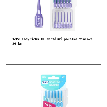
k
r
t
o
ů
d
u
k
t
TePe EasyPicks XL dentální párátka fialové
ů
36 ks