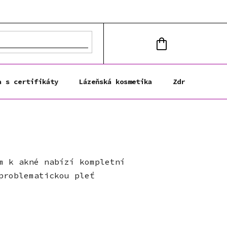
NÁKUPNÍ
KOŠÍK
a s certifikáty
Lázeňská kosmetika
Zdravá výživa
m k akné nabízí kompletní
problematickou pleť