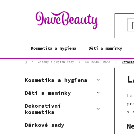
Přejít
na
obsah
Kosmetika a hygiena
Děti a maminky
Domů
/
Značky a jejich řady
/
LA ROCHE-POSAY
/
Effacl
P
K
L
Přeskočit
o
Kosmetika a hygiena
a
kategorie
s
t
Děti a maminky
t
La
e
r
g
pr
Dekorativní
a
o
s 
kosmetika
r
n
i
n
N
Dárkové sady
e
í