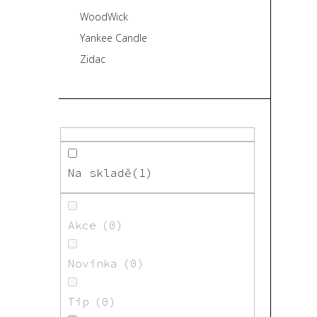
WoodWick
Yankee Candle
Zidac
Na skladě
1
Akce
0
Novinka
0
Tip
0