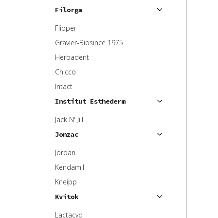
Filorga
Flipper
Gravier-Biosince 1975
Herbadent
Chicco
Intact
Institut Esthederm
Jack N' Jill
Jonzac
Jordan
Kendamil
Kneipp
Kvitok
Lactacyd