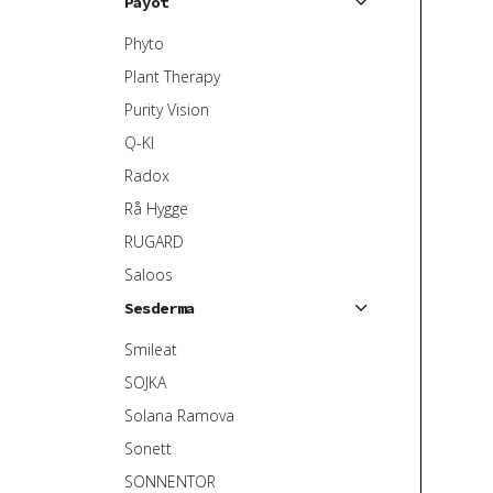
Payot
Phyto
Plant Therapy
Purity Vision
Q-KI
Radox
Rå Hygge
RUGARD
Saloos
Sesderma
Smileat
SOJKA
Solana Ramova
Sonett
SONNENTOR