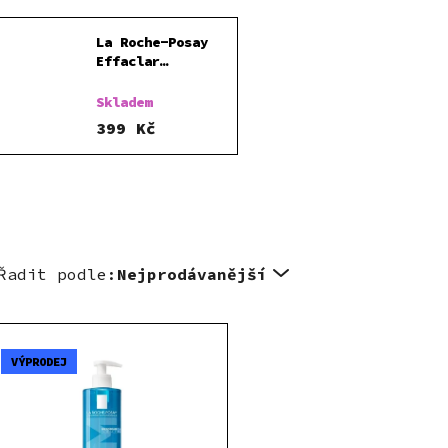
La Roche-Posay
Effaclar
hloubkově
čisticí gel
Skladem
400ml
399 Kč
Řadit podle:
Nejprodávanější
VÝPRODEJ