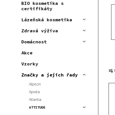
BIO kosmetika s
p
certifikáty
a
n
Lázeňská kosmetika
e
Zdravá výživa
l
Domácnost
Akce
Vzorky
Ř
a
Značky a jejich řady
z
Alpecin
V
e
ý
n
Apivita
p
í
Atlantia
i
p
ATTITUDE
s
r