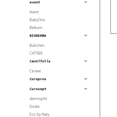
avant
p
o
r
d
Avent
o
u
BabyOno
d
k
Belkorn
u
t
BIODERMA
k
ů
t
Bübchen
ů
CATTIER
Centifolia
Cerave
Curaprox
Curasept
dermophil
Dodie
Eco by Naty