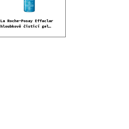
La Roche-Posay Effaclar
hloubkově čisticí gel
400ml
O
v
l
á
d
a
c
í
p
r
v
k