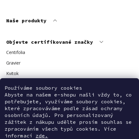
Naše produkty
Objevte certifikované značky
Centifolia
Gravier
Kvitok
Vuokkoset
Používáme soubory cookies
Avant Skincare
Abyste na našem e-shopu našli vždy to, co
potřebujete, využíváme soubory cookies,
Sonnentor
které zpracováváme podle zásad ochrany
osobních údajů. Pro personalizovaný
zážitek z nákupu udělte prosím souhlas se
zpracováním všech typů cookies. Více
Kontaktujte nás
informací
zde.