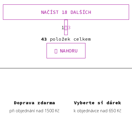
NAČÍST 18 DALŠÍCH
S
1
t
3
r
O
á
43
položek celkem
v
n
l
k
NAHORU
á
o
d
v
a
á
c
n
í
í
p
r
v
Doprava zdarma
Vyberte si dárek
k
při objednání nad 1500 Kč
k objednávce nad 650 Kč
y
v
ý
p