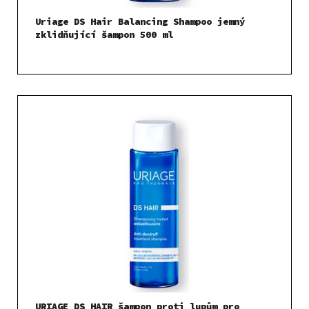
t
Uriage DS Hair Balancing Shampoo jemný
ů
zklidňující šampon 500 ml
URIAGE DS HAIR šampon proti lupům pro