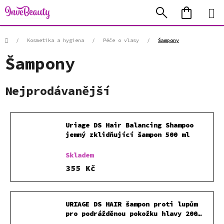
Přejít
Hledat
NÁKUP
na
KOŠÍK
obsah
Domů
/
Kosmetika a hygiena
/
Péče o vlasy
/
Šampony
Šampony
Nejprodávanější
Uriage DS Hair Balancing Shampoo
jemný zklidňující šampon 500 ml
Skladem
355 Kč
URIAGE DS HAIR šampon proti lupům
pro podrážděnou pokožku hlavy 200
ml