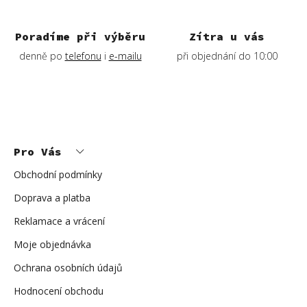
i
s
Poradíme při výběru
Zítra u vás
u
denně po
telefonu
i
e-mailu
při objednání do 10:00
Z
á
p
Pro Vás
a
t
í
Obchodní podmínky
Doprava a platba
Reklamace a vrácení
Moje objednávka
Ochrana osobních údajů
Hodnocení obchodu