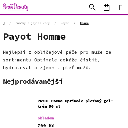
Přejít
Hledat
NÁKUP
na
KOŠÍK
obsah
Domů
/
Značky a jejich řady
/
Payot
/
Homme
Payot Homme
Nejlepší z obličejové péče pro muže ze
sortimentu Optimale dokáže čistit,
hydratovat a zjemnit pleť mužů.
Nejprodávanější
PAYOT Homme Optimale pleťový gel-
krém 50 ml
Skladem
799 Kč