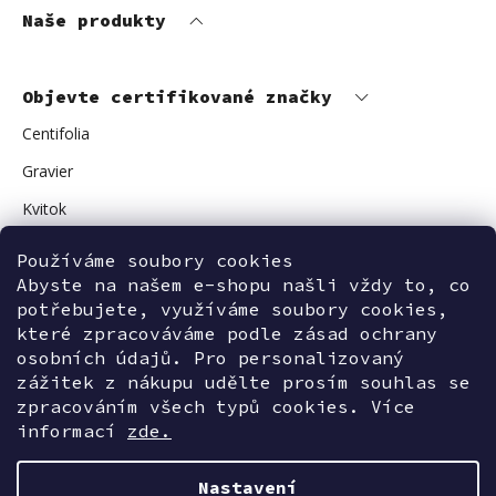
Naše produkty
Objevte certifikované značky
Centifolia
Gravier
Kvitok
Vuokkoset
Používáme soubory cookies
Abyste na našem e-shopu našli vždy to, co
Avant Skincare
potřebujete, využíváme soubory cookies,
Sonnentor
které zpracováváme podle zásad ochrany
osobních údajů. Pro personalizovaný
zážitek z nákupu udělte prosím souhlas se
zpracováním všech typů cookies. Více
Kontaktujte nás
informací
zde.
Nastavení