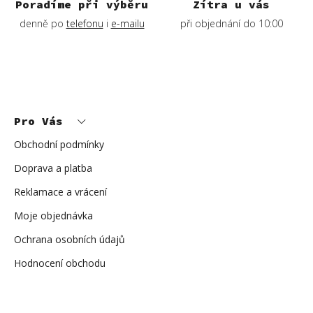
ý
Poradíme při výběru
Zítra u vás
p
denně po
telefonu
i
e-mailu
při objednání do 10:00
i
s
u
Z
á
p
Pro Vás
a
t
í
Obchodní podmínky
Doprava a platba
Reklamace a vrácení
Moje objednávka
Ochrana osobních údajů
Hodnocení obchodu