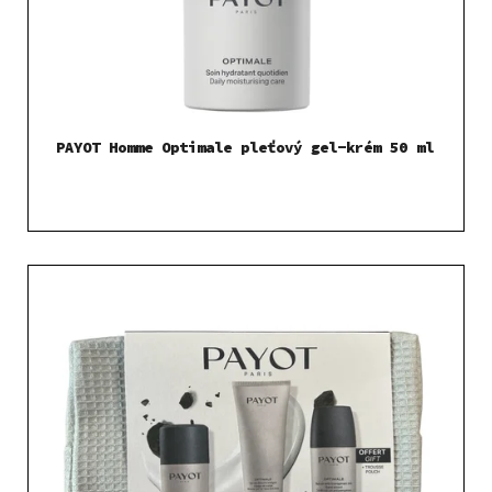
t
o
ů
d
u
k
t
PAYOT Homme Optimale pleťový gel-krém 50 ml
ů