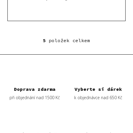
5
položek celkem
O
v
l
á
d
a
c
í
Doprava zdarma
Vyberte si dárek
p
při objednání nad 1500 Kč
k objednávce nad 650 Kč
r
v
k
y
v