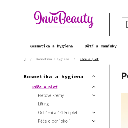
Přejít
na
obsah
Kosmetika a hygiena
Děti a maminky
Domů
/
Kosmetika a hygiena
/
Péče o pleť
P
K
P
Přeskočit
o
Kosmetika a hygiena
a
kategorie
s
t
Péče o pleť
t
e
Pleťové krémy
r
g
a
o
Lifting
r
n
Odlíčení a čištění pleti
i
n
Péče o oční okolí
e
í