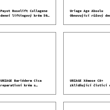
Payot Roselift Collagene
Uriage Age Absolu
denní liftingový krém 50
Obnovující růžový de
ml SADA I
krém 50 ml
URIAGE Bariéderm Cica
URIAGE Xémose C8+
reparativní krém s
zklidňující čisticí 
obsahem mědi a zinku
na obličej a tělo
SPF50+ 40ml