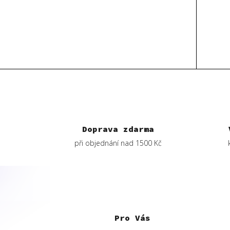
Doprava zdarma
při objednání nad 1500 Kč
Z
á
p
Pro Vás
a