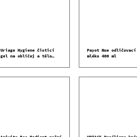
Uriage Hygiene čisticí
Payot Nue odličovací
gel na obličej a tělo
mléko 400 ml
1000ml
Apivita Bee Radiant noční
URIAGE Roséliane kré