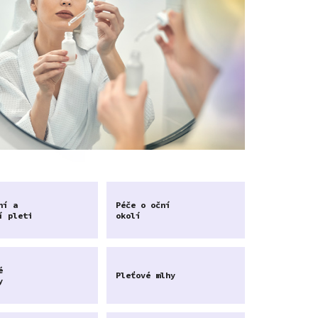
ní a
Péče o oční
í pleti
okolí
é
Pleťové mlhy
y