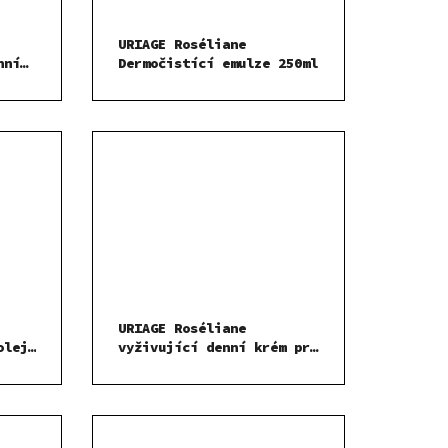
URIAGE Roséliane
nní
Dermočistící emulze 250ml
URIAGE Roséliane
olej
vyživující denní krém pro
citlivou pleť se sklonem
ke zčervenání 50 ml