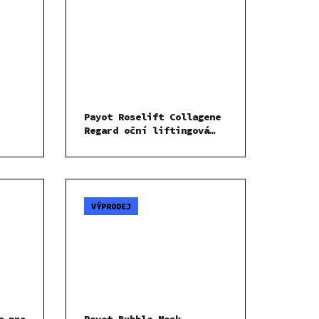
Payot Roselift Collagene
Regard oční liftingová
péče 10 náplastí
VÝPRODEJ
m pro
Payot Bubble Mask