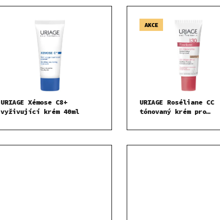
AKCE
URIAGE Xémose C8+
URIAGE Roséliane CC
vyživující krém 40ml
tónovaný krém pro
citlivou pleť 