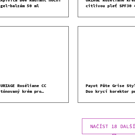
gel-balzám 50 ml
citlivou pleť 
URIAGE Roséliane CC
Payot Pâte Grise Sty
tónovaný krém pro
Duo krycí korektor p
citlivou pleť SPF50 40 ml
redukci nedokonalost
ml
NAČÍST 18 DALŠ