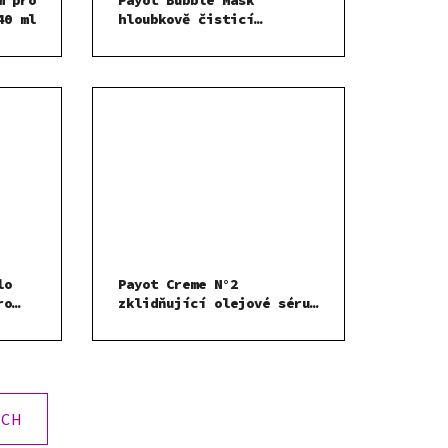
SPF30 40 ml
hloubkově čisticí
peelingová maska 8x5 ml
lo
Payot Creme N°2
ro
zklidňující olejové sérum
í 2x3
30 ml
ÍCH