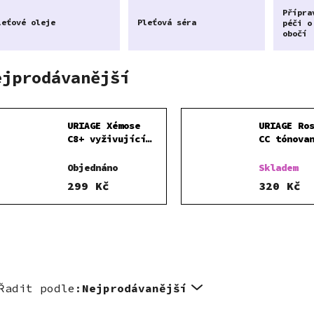
Přípra
leťové oleje
Pleťová séra
péči o
obočí
ejprodávanější
URIAGE Xémose
URIAGE Ro
C8+ vyživující
CC tónova
krém 40ml
pro citli
pleť SP
Objednáno
Skladem
299 Kč
320 Kč
Řadit podle:
Nejprodávanější