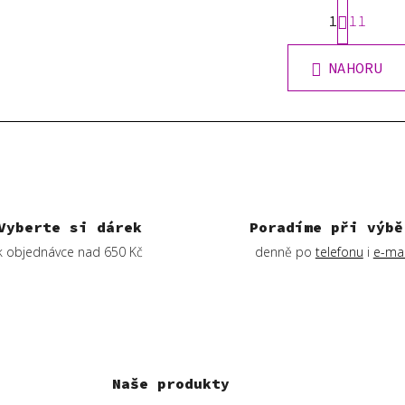
S
1
t
11
O
r
v
á
l
NAHORU
n
á
k
d
o
v
a
á
c
n
í
í
p
r
v
Vyberte si dárek
Poradíme při výbě
k
k objednávce nad 650 Kč
denně po
telefonu
i
e-mai
y
v
ý
p
i
s
Naše produkty
u