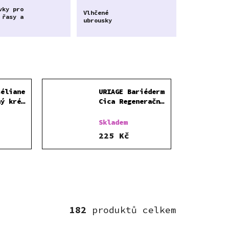
vky pro
Vlhčené
 řasy a
ubrousky
séliane
URIAGE Bariéderm
ný krém
Cica Regenerační
vou
balzám na rty 15
F30 40 ml
ml
Skladem
225 Kč
182