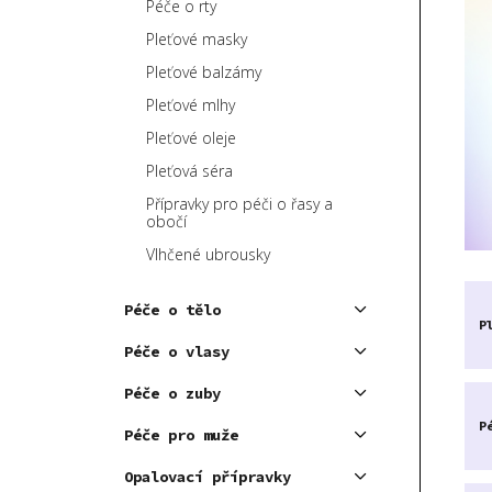
Péče o rty
p
Pleťové masky
a
Pleťové balzámy
n
e
Pleťové mlhy
l
Pleťové oleje
Pleťová séra
Přípravky pro péči o řasy a
obočí
Vlhčené ubrousky
Péče o tělo
P
Péče o vlasy
Péče o zuby
P
Péče pro muže
Opalovací přípravky