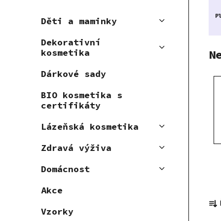
P
Děti a maminky
Dekorativní
N
kosmetika
Dárkové sady
BIO kosmetika s
certifikáty
Lázeňská kosmetika
Zdravá výživa
Domácnost
Akce
Ř
a
Vzorky
z