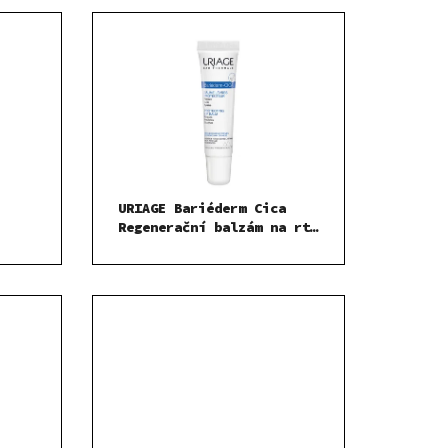
URIAGE Bariéderm Cica
Regenerační balzám na rty
SPF30 40 ml
15 ml