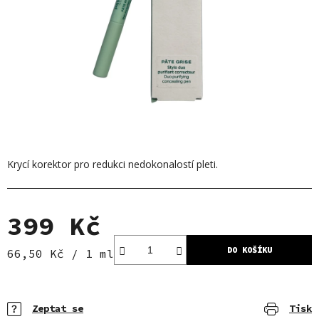
Krycí korektor pro redukci nedokonalostí pleti.
399 Kč
DO KOŠÍKU
Měrná cena:
66,50 Kč / 1 ml
Zeptat se
Tisk