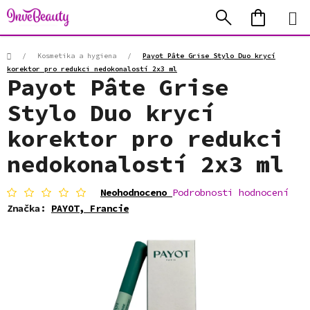
Přejít
Hledat
NÁKUP
na
KOŠÍK
obsah
Domů
/
Kosmetika a hygiena
/
Payot Pâte Grise Stylo Duo krycí
korektor pro redukci nedokonalostí 2x3 ml
Payot Pâte Grise
Stylo Duo krycí
korektor pro redukci
nedokonalostí 2x3 ml
Průměrné
Neohodnoceno
Podrobnosti hodnocení
hodnocení
Značka:
PAYOT, Francie
produktu
je
0,0
z
5
hvězdiček.