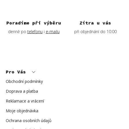
Poradíme při výběru
Zítra u vás
denně po
telefonu
i
e-mailu
při objednání do 10:00
Z
á
p
Pro Vás
a
t
í
Obchodní podmínky
Doprava a platba
Reklamace a vrácení
Moje objednávka
Ochrana osobních údajů