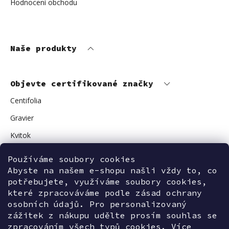
Hodnocení obchodu
Naše produkty
Objevte certifikované značky
Centifolia
Gravier
Kvitok
Vuokkoset
Používáme soubory cookies
Abyste na našem e-shopu našli vždy to, co
Avant Skincare
potřebujete, využíváme soubory cookies,
Sonnentor
které zpracováváme podle zásad ochrany
osobních údajů. Pro personalizovaný
zážitek z nákupu udělte prosím souhlas se
zpracováním všech typů cookies. Více