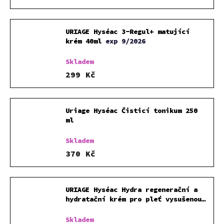
URIAGE Hyséac 3-Regul+ matující
krém 40ml
exp 9/2026
Skladem
299 Kč
Uriage Hyséac Čisticí tonikum 250
ml
Skladem
370 Kč
URIAGE Hyséac Hydra regenerační a
hydratační krém pro pleť vysušenou
a podrážděnou léčbou akné 40ml
Skladem