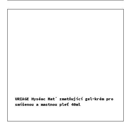
URIAGE Hyséac Mat´ zmatňující gel-krém pro
smíšenou a mastnou pleť 40ml