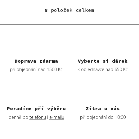
8
položek celkem
O
v
l
á
d
a
c
í
Doprava zdarma
Vyberte si dárek
p
při objednání nad 1500 Kč
k objednávce nad 650 Kč
r
v
k
y
v
ý
Poradíme při výběru
Zítra u vás
p
denně po
telefonu
i
e-mailu
při objednání do 10:00
i
s
u