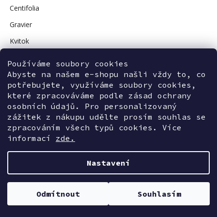
Centifolia
Gravier
Kvitok
Vuokkoset
Používáme soubory cookies
Avant Skincare
Abyste na našem e-shopu našli vždy to, co
potřebujete, využíváme soubory cookies,
Sonnentor
které zpracováváme podle zásad ochrany
osobních údajů. Pro personalizovaný
zážitek z nákupu udělte prosím souhlas se
zpracováním všech typů cookies. Více
Kontaktujte nás
informací
zde.
Nastavení
Vytvořil Shoptet
Odmítnout
Souhlasím
INVE-Beauty
Copyright 2026
. Všechna práva vyhrazena.