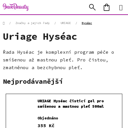
Přejít
Hledat
NÁKUP
na
KOŠÍK
obsah
Domů
/
Značky a jejich řady
/
URIAGE
/
Hyséac
Uriage Hyséac
Řada Hyséac je komplexní program péče o
smíšenou až mastnou pleť. Pro čistou,
zmatněnou a bezchybnou pleť.
Nejprodávanější
URIAGE Hyséac čisticí gel pro
smíšenou a mastnou pleť 500ml
Objednáno
355 Kč