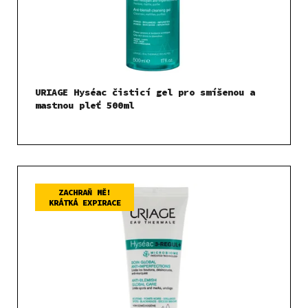
t
o
ů
d
u
k
t
URIAGE Hyséac čisticí gel pro smíšenou a
ů
mastnou pleť 500ml
ZACHRAŇ MĚ!
KRÁTKÁ EXPIRACE