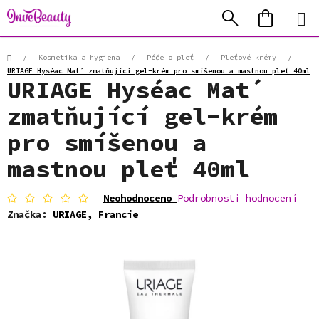
Přejít
Hledat
NÁKUP
na
KOŠÍK
obsah
Domů
/
Kosmetika a hygiena
/
Péče o pleť
/
Pleťové krémy
/
URIAGE Hyséac Mat´ zmatňující gel-krém pro smíšenou a mastnou pleť 40ml
URIAGE Hyséac Mat´
zmatňující gel-krém
pro smíšenou a
mastnou pleť 40ml
Průměrné
Neohodnoceno
Podrobnosti hodnocení
hodnocení
Značka:
URIAGE, Francie
produktu
je
0,0
z
5
hvězdiček.