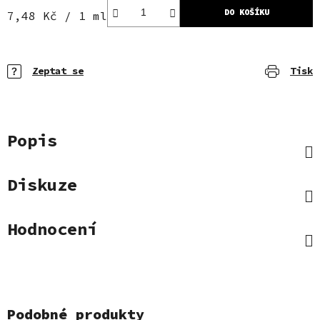
DO KOŠÍKU
Měrná cena:
7,48 Kč / 1 ml
Zeptat se
Tisk
Popis
Diskuze
Hodnocení
Podobné produkty