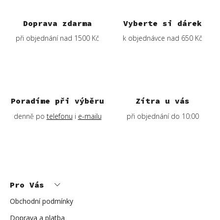
Doprava zdarma
Vyberte si dárek
při objednání nad 1500 Kč
k objednávce nad 650 Kč
Poradíme při výběru
Zítra u vás
denně po
telefonu
i
e-mailu
při objednání do 10:00
Z
á
p
Pro Vás
a
t
í
Obchodní podmínky
Doprava a platba