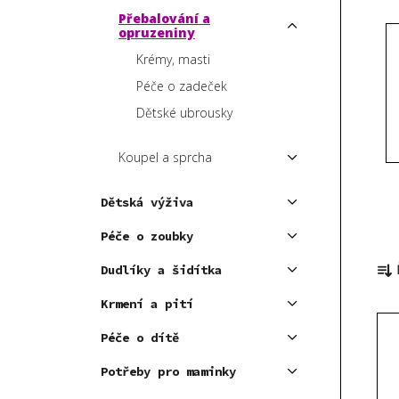
p
Přebalování a
opruzeniny
a
Krémy, masti
n
e
Péče o zadeček
l
Dětské ubrousky
Koupel a sprcha
Dětská výživa
Péče o zoubky
Ř
Dudlíky a šidítka
a
z
Krmení a pití
V
e
Péče o dítě
ý
n
p
í
Potřeby pro maminky
i
p