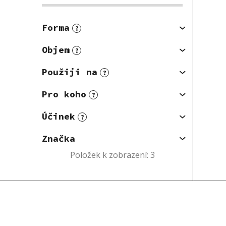
Forma
?
Objem
?
Použiji na
?
Pro koho
?
Účinek
?
Značka
Položek k zobrazení:
3