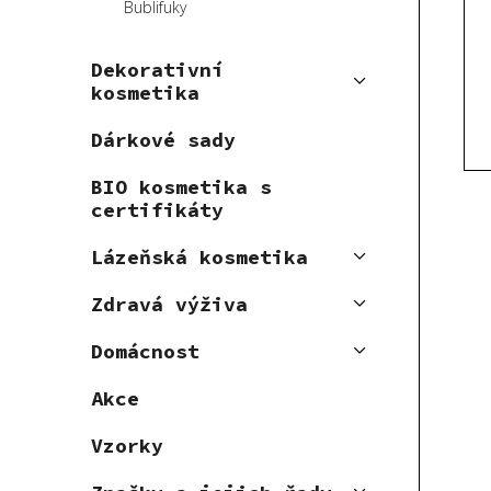
Bublifuky
s
r
p
o
Dekorativní
r
d
kosmetika
o
u
d
k
Dárkové sady
u
t
k
BIO kosmetika s
ů
certifikáty
t
ů
Lázeňská kosmetika
Zdravá výživa
Domácnost
Akce
Vzorky