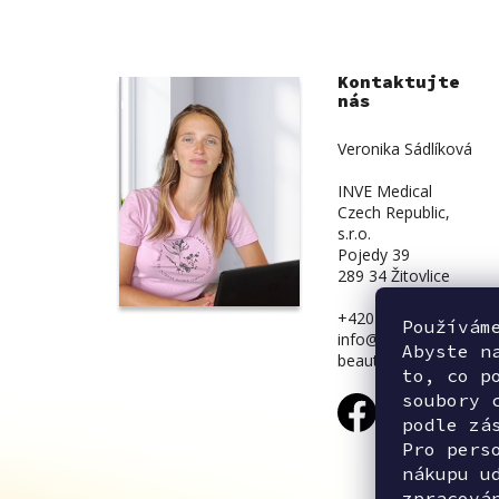
Kontaktujte
nás
Veronika Sádlíková
INVE Medical
Czech Republic,
s.r.o.
Pojedy 39
289 34 Žitovlice
+420 734 839 831
Používám
info@inve-
Abyste n
beauty.cz
to, co p
soubory 
podle zá
Pro pers
nákupu u
zpracová