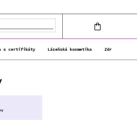
NÁKUPNÍ
KOŠÍK
a s certifikáty
Lázeňská kosmetika
Zdravá výživa
y
ky