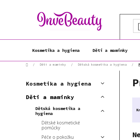
Přejít
na
obsah
Kosmetika a hygiena
Děti a maminky
Domů
/
Děti a maminky
/
Dětská kosmetika a hygiena
/
P
K
P
Přeskočit
o
Kosmetika a hygiena
a
kategorie
s
t
Děti a maminky
t
e
r
g
Dětská kosmetika a
K
a
o
hygiena
r
n
Dětské kosmetické
i
pomůcky
n
N
e
Péče o pokožku
í