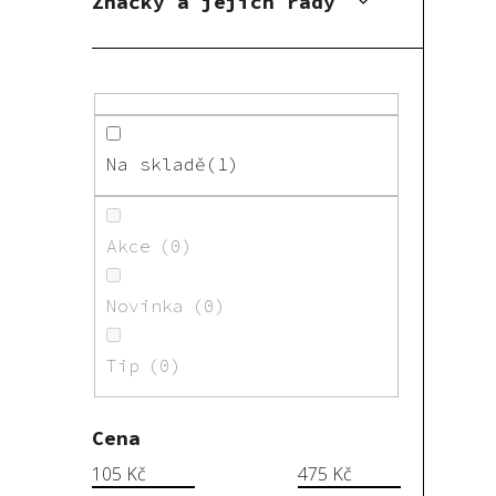
Značky a jejich řady
Na skladě
1
Akce
0
Novinka
0
Tip
0
Cena
105
Kč
475
Kč