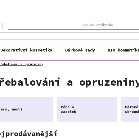
Dekorativní kosmetika
Dárkové sady
BIO kosmetik
Přebalování a opruzeniny
řebalování a opruzenin
Péče o
Dětské
rémy, masti
zadeček
ubrous
ejprodávanější