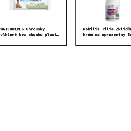
WATERWIPES Ubrousky
Nobilis Tilia Zklidň
vlhčené bez obsahu plastů
krém na opruzeniny E
Soapberry 60 ks
ml
O
v
l
á
d
a
c
í
p
r
v