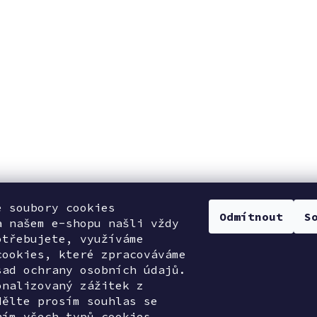
e soubory cookies
Odmítnout
S
a našem e-shopu našli vždy
otřebujete, využíváme
cookies, které zpracováváme
sad ochrany osobních údajů.
onalizovaný zážitek z
dělte prosím souhlas se
ním všech typů cookies.