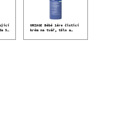
ující
URIAGE Bébé 1ére čisticí
da 50
krém na tvář, tělo a
vlasy