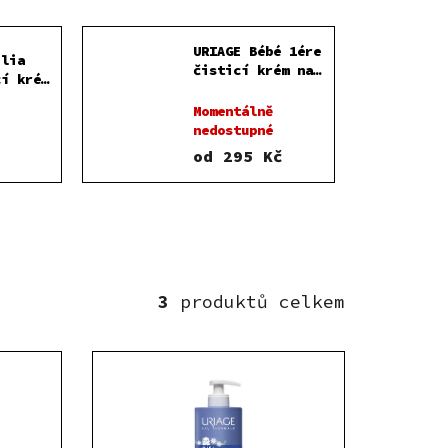
URIAGE Bébé 1ére
ilia
čisticí krém na
cí krém
tvář, tělo a
niny
vlasy
Momentálně
nedostupné
od
295 Kč
3