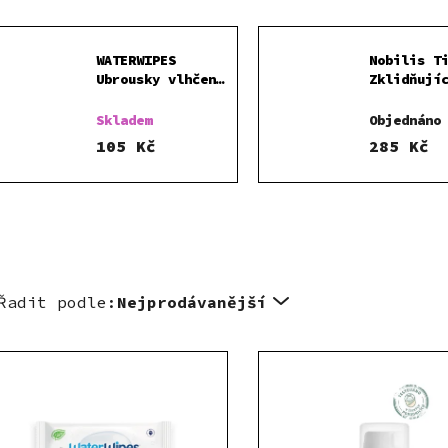
WATERWIPES
Nobilis T
Ubrousky vlhčené
Zklidňují
bez obsahu
na opruze
plastů Soapberry
Eda 50 ml
Skladem
Objednáno
60 ks
105 Kč
285 Kč
Řadit podle:
Nejprodávanější