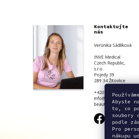
Kontaktujte
nás
Veronika Sádlíková
INVE Medical
Czech Republic,
s.r.o.
Pojedy 39
289 34 Žitovlice
+420 734 839 831
Používám
info@inve-
Abyste n
beauty.cz
to, co p
soubory 
podle zá
Pro pers
nákupu u