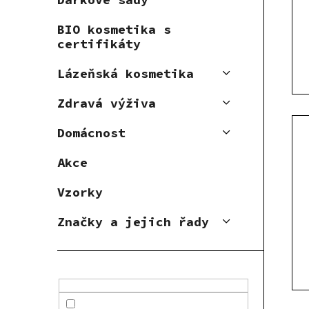
r
p
o
BIO kosmetika s
r
d
certifikáty
o
u
d
k
Lázeňská kosmetika
u
t
Zdravá výživa
k
ů
t
Domácnost
ů
Akce
Vzorky
Značky a jejich řady