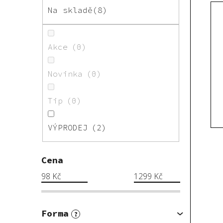
Na skladě
8
Akce
0
Novinka
0
Tip
0
VÝPRODEJ
2
Cena
98
Kč
1299
Kč
Forma
?