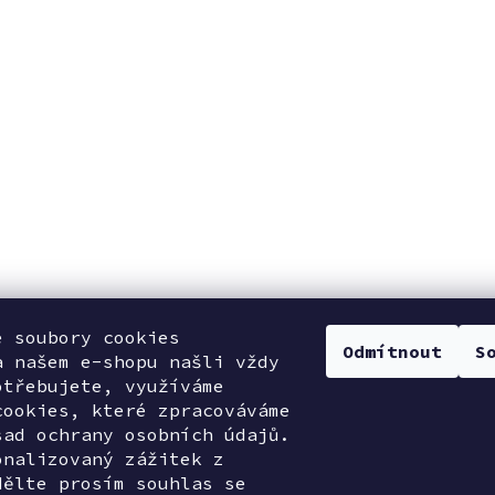
e soubory cookies
Odmítnout
S
a našem e-shopu našli vždy
otřebujete, využíváme
cookies, které zpracováváme
sad ochrany osobních údajů.
onalizovaný zážitek z
dělte prosím souhlas se