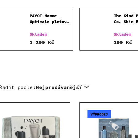
PAYOT Homme
The Kind 
Optimale pleťový
Co. Skin 
gel-krém 50 ml
Mini Groo
SADA
set sprch
Skladem
Skladem
100ml Dár
1 299 Kč
199 Kč
sada
Řadit podle:
Nejprodávanější
VÝPRODEJ