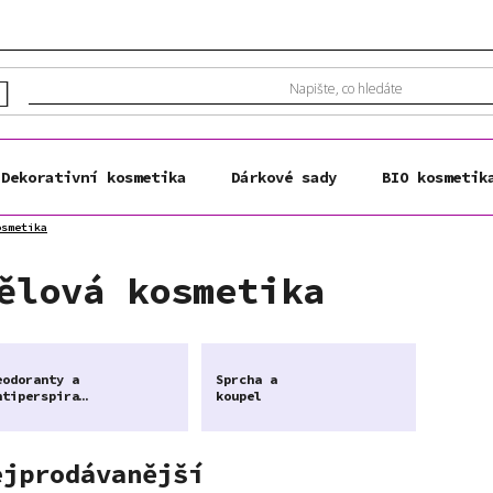
Dekorativní kosmetika
Dárkové sady
BIO kosmetik
osmetika
ělová kosmetika
eodoranty a
Sprcha a
antiperspiranty
koupel
ejprodávanější