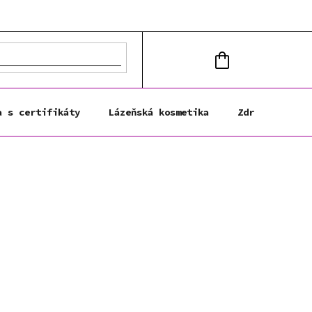
NÁKUPNÍ
KOŠÍK
a s certifikáty
Lázeňská kosmetika
Zdravá výživa