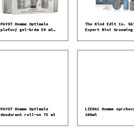
PAYOT Homme Optimale
The Kind Edit Co. Sk
pleťový gel-krém 50 ml
Expert Mini Grooming
SADA
sprchový gel 100ml
Dárková sada
PAYOT Homme Optimale
LIERAC Homme sprchov
deodorant roll-on 75 ml
200ml