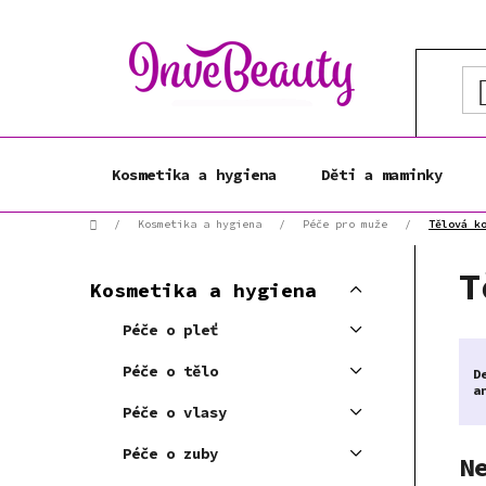
Přejít
na
obsah
Kosmetika a hygiena
Děti a maminky
Domů
/
Kosmetika a hygiena
/
Péče pro muže
/
Tělová k
P
K
T
Přeskočit
o
Kosmetika a hygiena
a
kategorie
s
t
Péče o pleť
t
e
r
g
Péče o tělo
D
a
o
Péče o vlasy
r
n
i
n
Péče o zuby
N
e
í