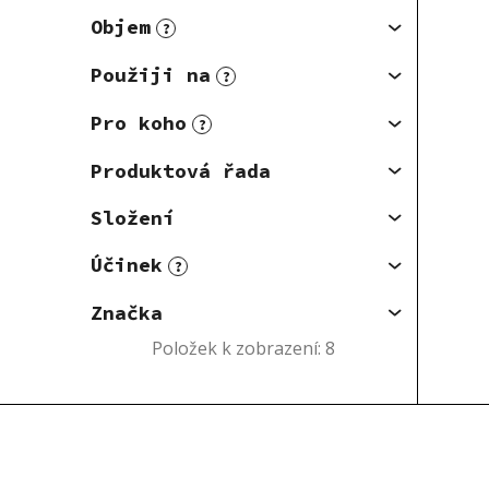
Objem
?
Použiji na
?
Pro koho
?
Produktová řada
Složení
Účinek
?
Značka
Položek k zobrazení:
8