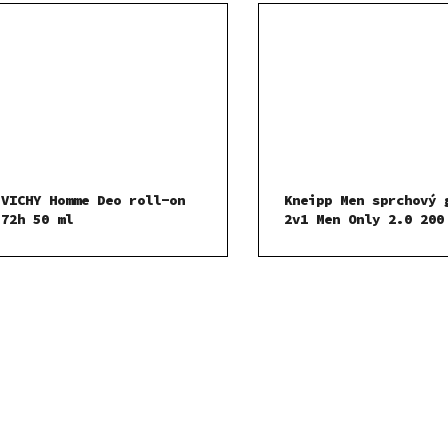
VICHY Homme Deo roll-on
Kneipp Men sprchový 
72h 50 ml
2v1 Men Only 2.0 200
O
v
l
á
d
a