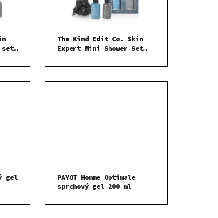
in
The Kind Edit Co. Skin
 set
Expert Mini Shower Set
sprchový gel 100 ml
Dárková sada
ý gel
PAYOT Homme Optimale
sprchový gel 200 ml