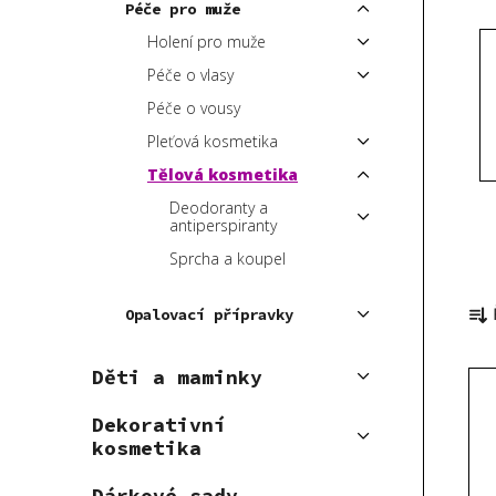
Péče pro muže
p
Holení pro muže
a
Péče o vlasy
n
e
Péče o vousy
l
Pleťová kosmetika
Tělová kosmetika
Deodoranty a
antiperspiranty
Sprcha a koupel
Ř
Opalovací přípravky
a
z
V
Děti a maminky
e
ý
n
Dekorativní
p
í
kosmetika
i
p
s
Dárkové sady