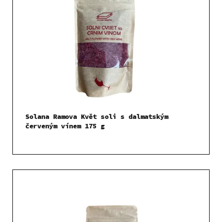
o
i
d
s
u
p
k
r
t
o
ů
d
u
k
t
Solana Ramova Květ soli s dalmatským
ů
červeným vínem 175 g