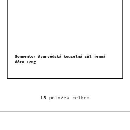
Sonnentor Ayurvédská kouzelná sůl jemná
dóza 120g
15
položek celkem
O
v
l
á
d