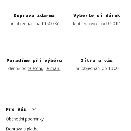
a
c
í
Doprava zdarma
Vyberte si dárek
p
při objednání nad 1500 Kč
k objednávce nad 650 Kč
r
v
k
y
v
ý
Poradíme při výběru
Zítra u vás
p
denně po
telefonu
i
e-mailu
při objednání do 10:00
i
s
u
Z
á
p
Pro Vás
a
t
í
Obchodní podmínky
Doprava a platba