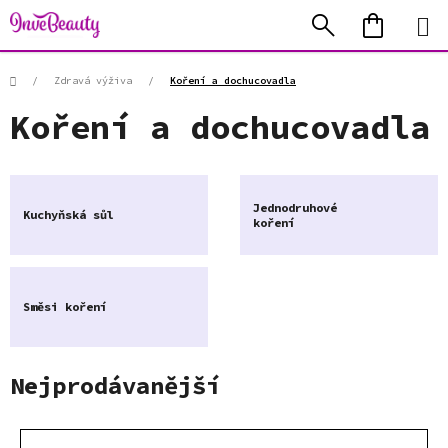
Přejít
Hledat
NÁKUP
na
KOŠÍK
obsah
Domů
/
Zdravá výživa
/
Koření a dochucovadla
Koření a dochucovadla
Jednodruhové
Kuchyňská sůl
koření
Směsi koření
Nejprodávanější