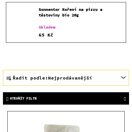
Sonnentor Koření na pizzu a
těstoviny bio 20g
Skladem
65 Kč
Ř
Řadit podle:
Nejprodávanější
a
z
e
OTEVŘÍT FILTR
n
í
V
p
ý
r
p