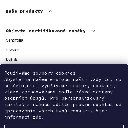
Naše produkty
Objevte certifikované značky
Centifolia
Gravier
Kvitok
Vuokkoset
Používáme soubory cookies
Avant Skincare
Abyste na našem e-shopu našli vždy to, co
potřebujete, využíváme soubory cookies,
Sonnentor
které zpracováváme podle zásad ochrany
osobních údajů. Pro personalizovaný
zážitek z nákupu udělte prosím souhlas se
zpracováním všech typů cookies. Více
Kontaktujte nás
informací
zde.