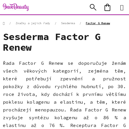
Přejít
Hledat
NÁKUP
na
KOŠÍK
obsah
Domů
/
Značky a jejich řady
/
Sesderma
/
Factor G Renew
Sesderma Factor G
Renew
Řada Factor G Renew se doporučuje ženám
všech věkových kategorií, zejména těm,
které potřebují zpevnění a pružnost
pokožky z důvodu rychlého hubnutí, po 30.
roce života, kdy dochází k prvnímu většímu
poklesu kolagenu a elastinu, a těm, které
procházejí menopauzou. Řada Factor G Renew
zvyšuje syntézu kolagenu až o 86 % a
elastinu až o 76 %. Receptura Factor G