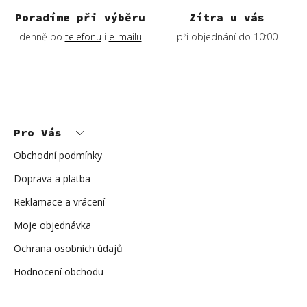
Poradíme při výběru
Zítra u vás
denně po
telefonu
i
e-mailu
při objednání do 10:00
Z
á
p
Pro Vás
a
t
í
Obchodní podmínky
Doprava a platba
Reklamace a vrácení
Moje objednávka
Ochrana osobních údajů
Hodnocení obchodu