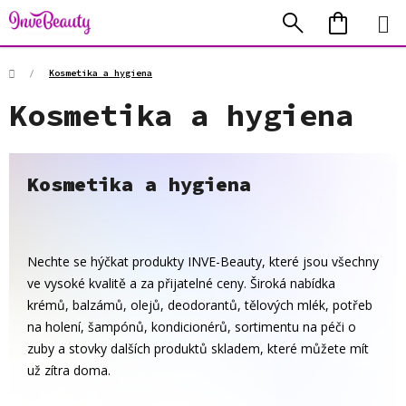
Přejít
Hledat
NÁKUP
na
KOŠÍK
obsah
Domů
/
Kosmetika a hygiena
Kosmetika a hygiena
Kosmetika a hygiena
Nechte se hýčkat produkty INVE-Beauty, které jsou všechny
ve vysoké kvalitě a za přijatelné ceny. Široká nabídka
krémů, balzámů, olejů, deodorantů, tělových mlék, potřeb
na holení, šampónů, kondicionérů, sortimentu na péči o
zuby a stovky dalších produktů skladem, které můžete mít
už zítra doma.