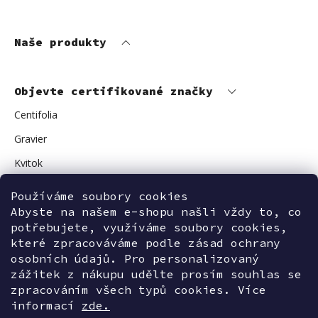
Naše produkty
Objevte certifikované značky
Centifolia
Gravier
Kvitok
Vuokkoset
Používáme soubory cookies
Abyste na našem e-shopu našli vždy to, co
Avant Skincare
potřebujete, využíváme soubory cookies,
Sonnentor
které zpracováváme podle zásad ochrany
osobních údajů. Pro personalizovaný
zážitek z nákupu udělte prosím souhlas se
zpracováním všech typů cookies. Více
Kontaktujte nás
informací
zde.