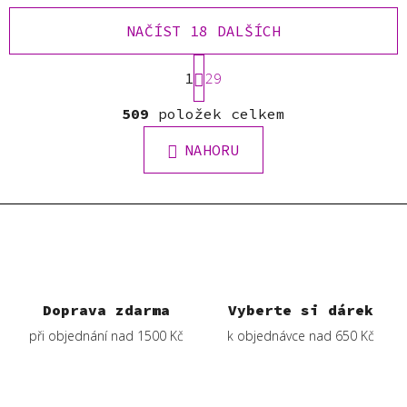
NAČÍST 18 DALŠÍCH
S
1
t
29
r
O
á
509
položek celkem
v
n
l
k
NAHORU
á
o
d
v
a
á
c
n
í
í
p
r
v
Doprava zdarma
Vyberte si dárek
k
při objednání nad 1500 Kč
k objednávce nad 650 Kč
y
v
ý
p