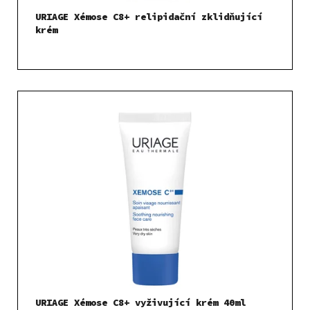
t
URIAGE Xémose C8+ relipidační zklidňující
ů
krém
URIAGE Xémose C8+ vyživující krém 40ml