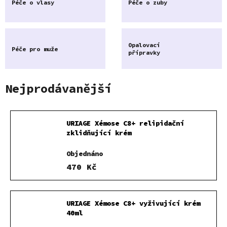
Péče o vlasy
Péče o zuby
Opalovací
Péče pro muže
přípravky
Nejprodávanější
URIAGE Xémose C8+ relipidační
zklidňující krém
Objednáno
470 Kč
URIAGE Xémose C8+ vyživující krém
40ml