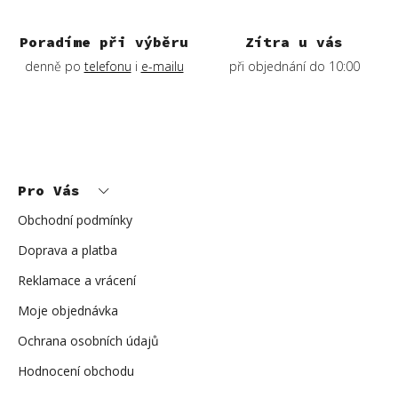
i
s
Poradíme při výběru
Zítra u vás
u
denně po
telefonu
i
e-mailu
při objednání do 10:00
Z
á
p
Pro Vás
a
t
í
Obchodní podmínky
Doprava a platba
Reklamace a vrácení
Moje objednávka
Ochrana osobních údajů
Hodnocení obchodu