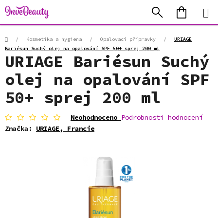
Přejít
Hledat
NÁKUP
na
KOŠÍK
obsah
Domů
/
Kosmetika a hygiena
/
Opalovací přípravky
/
URIAGE
Bariésun Suchý olej na opalování SPF 50+ sprej 200 ml
URIAGE Bariésun Suchý
olej na opalování SPF
50+ sprej 200 ml
Průměrné
Neohodnoceno
Podrobnosti hodnocení
hodnocení
Značka:
URIAGE, Francie
produktu
je
0,0
z
5
hvězdiček.