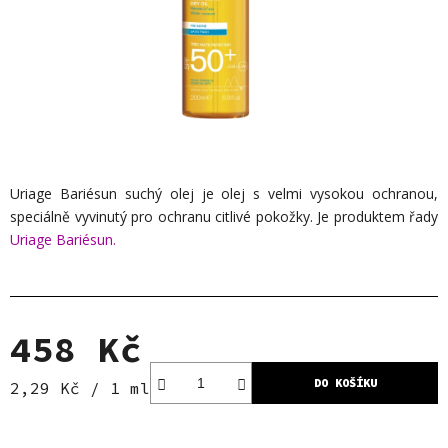
Uriage Bariésun suchý olej je olej s velmi vysokou ochranou,
speciálně vyvinutý pro ochranu citlivé pokožky. Je produktem řady
Uriage Bariésun.
458 Kč
DO KOŠÍKU
Měrná cena:
2,29 Kč / 1 ml