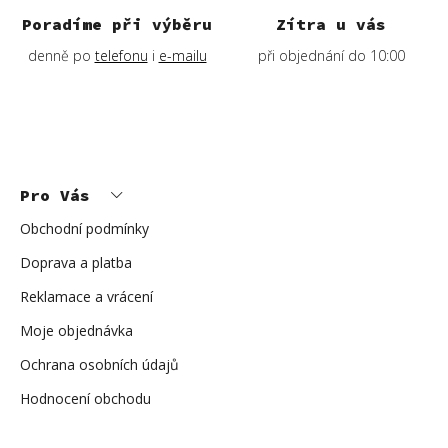
Poradíme při výběru
Zítra u vás
denně po
telefonu
i
e-mailu
při objednání do 10:00
Z
á
p
Pro Vás
a
t
í
Obchodní podmínky
Doprava a platba
Reklamace a vrácení
Moje objednávka
Ochrana osobních údajů
Hodnocení obchodu