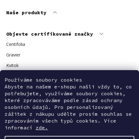
Naše produkty
Objevte certifikované značky
Centifolia
Gravier
Kvitok
Vuokkoset
Používáme soubory cookies
Avant Skincare
Abyste na našem e-shopu našli vždy to, co
potřebujete, využíváme soubory cookies,
Sonnentor
které zpracováváme podle zásad ochrany
osobních údajů. Pro personalizovaný
zážitek z nákupu udělte prosím souhlas se
zpracováním všech typů cookies. Více
Kontaktujte nás
informací
zde.