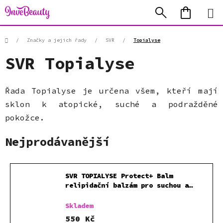
Přejít
Hledat
NÁKUP
na
KOŠÍK
obsah
Domů
/
Značky a jejich řady
/
SVR
/
Topialyse
SVR Topialyse
Řada Topialyse je určena všem, kteří mají
sklon k atopické, suché a podražděné
pokožce.
Nejprodávanější
SVR TOPIALYSE Protect+ Balm
relipidační balzám pro suchou a
citlivou pokožku 400ml
Skladem
550 Kč