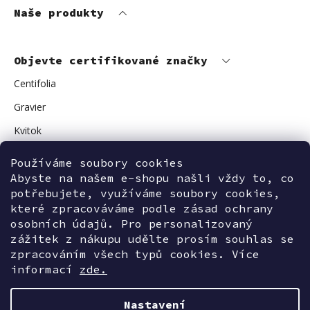
Naše produkty
Objevte certifikované značky
Centifolia
Gravier
Kvitok
Vuokkoset
Používáme soubory cookies
Abyste na našem e-shopu našli vždy to, co
Avant Skincare
potřebujete, využíváme soubory cookies,
Sonnentor
které zpracováváme podle zásad ochrany
osobních údajů. Pro personalizovaný
zážitek z nákupu udělte prosím souhlas se
zpracováním všech typů cookies. Více
Kontaktujte nás
informací
zde.
Nastavení