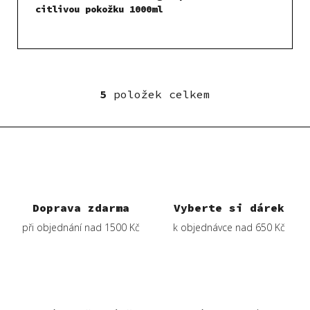
citlivou pokožku 1000ml
5
položek celkem
O
v
l
á
d
a
c
í
Doprava zdarma
Vyberte si dárek
p
při objednání nad 1500 Kč
k objednávce nad 650 Kč
r
v
k
y
v