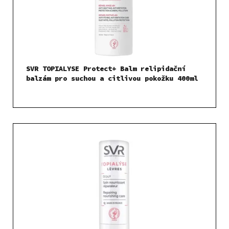
t
o
ů
d
u
k
t
SVR TOPIALYSE Protect+ Balm relipidační
ů
balzám pro suchou a citlivou pokožku 400ml