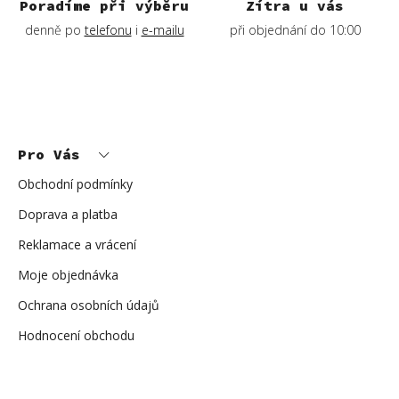
ý
Poradíme při výběru
Zítra u vás
p
denně po
telefonu
i
e-mailu
při objednání do 10:00
i
s
u
Z
á
p
Pro Vás
a
t
í
Obchodní podmínky
Doprava a platba
Reklamace a vrácení
Moje objednávka
Ochrana osobních údajů
Hodnocení obchodu