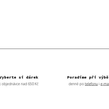
Vyberte si dárek
Poradíme při výbě
k objednávce nad 650 Kč
denně po
telefonu
i
e-mai