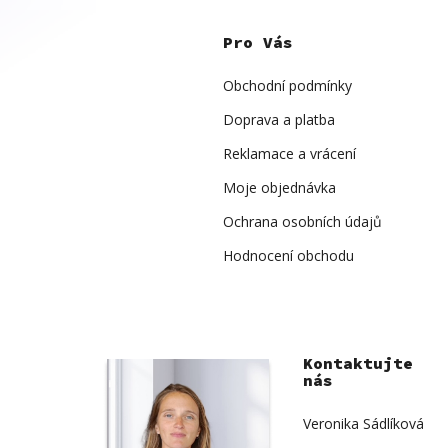
Z
á
p
Pro Vás
a
t
í
Obchodní podmínky
Doprava a platba
Reklamace a vrácení
Moje objednávka
Ochrana osobních údajů
Hodnocení obchodu
Kontaktujte
nás
Veronika Sádlíková