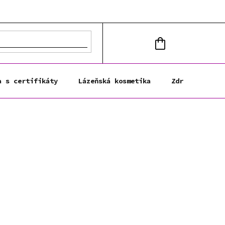
NÁKUPNÍ
KOŠÍK
a s certifikáty
Lázeňská kosmetika
Zdravá výživa