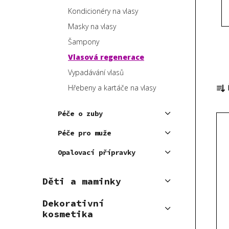
p
Kondicionéry na vlasy
a
Masky na vlasy
n
Šampony
e
Vlasová regenerace
l
Vypadávání vlasů
Ř
Hřebeny a kartáče na vlasy
a
z
Péče o zuby
V
e
ý
n
Péče pro muže
p
í
Opalovací přípravky
i
p
s
r
Děti a maminky
p
o
r
d
Dekorativní
o
u
kosmetika
d
k