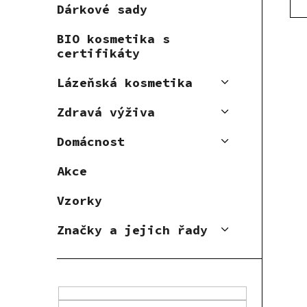
u
Dárkové sady
t
k
ů
BIO kosmetika s
t
certifikáty
ů
Lázeňská kosmetika
Zdravá výživa
Domácnost
Akce
Vzorky
Značky a jejich řady