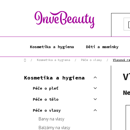
Přejít
na
obsah
Kosmetika a hygiena
Děti a maminky
Domů
/
Kosmetika a hygiena
/
Péče o vlasy
/
Vlasová r
P
K
V
Přeskočit
o
Kosmetika a hygiena
a
kategorie
s
t
Péče o pleť
t
N
e
r
g
Péče o tělo
a
o
Péče o vlasy
r
n
i
Barvy na vlasy
n
e
í
Balzámy na vlasy