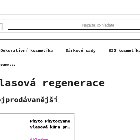
Dekorativní kosmetika
Dárkové sady
BIO kosmetik
egenerace
lasová regenerace
ejprodávanější
Phyto Phytocyane
vlasová kúra pro
muže 12x 3,5 ml
Skladem