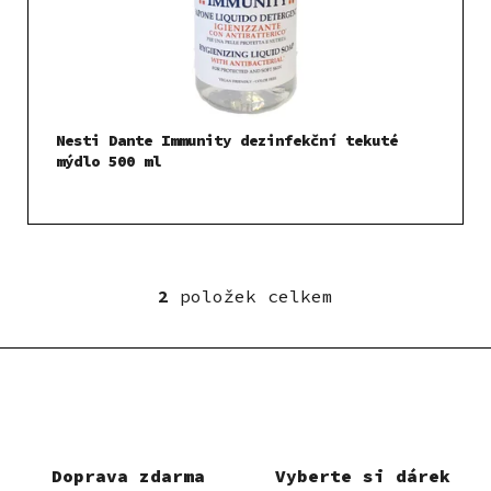
Nesti Dante Immunity dezinfekční tekuté
mýdlo 500 ml
2
položek celkem
O
v
l
á
d
a
c
í
Doprava zdarma
Vyberte si dárek