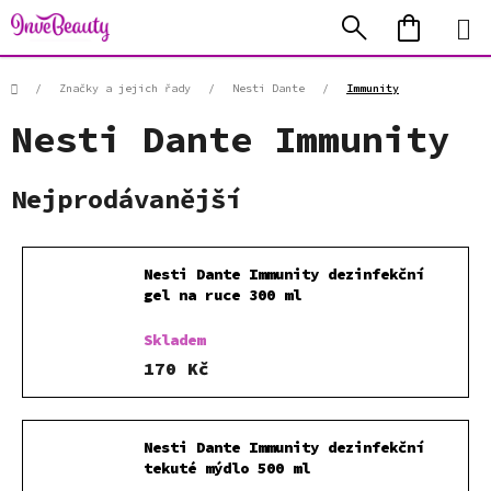
Přejít
Hledat
NÁKUP
na
KOŠÍK
obsah
Domů
/
Značky a jejich řady
/
Nesti Dante
/
Immunity
Nesti Dante Immunity
Nejprodávanější
Nesti Dante Immunity dezinfekční
gel na ruce 300 ml
Skladem
170 Kč
Nesti Dante Immunity dezinfekční
tekuté mýdlo 500 ml