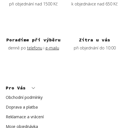
p
při objednání nad 1500 Kč
k objednávce nad 650 Kč
r
v
k
y
v
ý
Poradíme při výběru
Zítra u vás
p
denně po
telefonu
i
e-mailu
při objednání do 10:00
i
s
u
Z
á
p
Pro Vás
a
t
í
Obchodní podmínky
Doprava a platba
Reklamace a vrácení
Moje objednávka