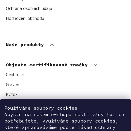
Ochrana osobních údajů
Hodnocení obchodu
Naše produkty
Objevte certifikované značky
Centifolia
Gravier
Kvitok
Vuokkoset
Používáme soubory cookies
Avant Skincare
Abyste na našem e-shopu našli vždy to, co
potřebujete, využíváme soubory cookies,
Sonnentor
které zpracováváme podle zásad ochrany