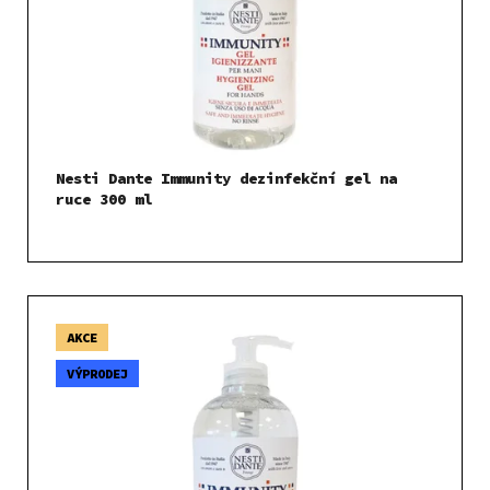
k
r
t
o
ů
d
u
k
t
Nesti Dante Immunity dezinfekční gel na
ů
ruce 300 ml
AKCE
VÝPRODEJ