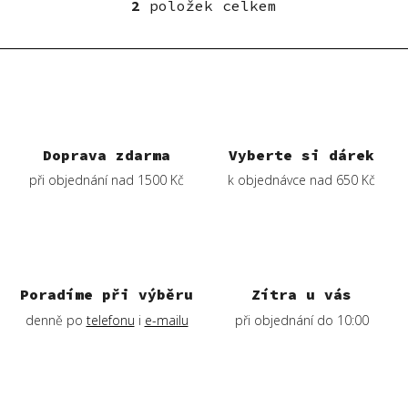
2
položek celkem
O
v
l
á
d
a
c
í
Doprava zdarma
Vyberte si dárek
p
při objednání nad 1500 Kč
k objednávce nad 650 Kč
r
v
k
y
v
ý
Poradíme při výběru
Zítra u vás
p
denně po
telefonu
i
e-mailu
při objednání do 10:00
i
s
u
Z