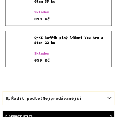
Glam 35 ks
Skladem
899 Kč
Q-KI kufřík plný líčení You Are a
Star 22 ks
Skladem
659 Kč
Ř
Řadit podle:
Nejprodávanější
a
z
e
OTEVŘÍT FILTR