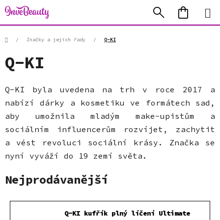
Přejít
Hledat
NÁKUP
na
KOŠÍK
obsah
Domů
/
Značky a jejich řady
/
Q-KI
Q-KI
Q-KI byla uvedena na trh v roce 2017 a
nabízí dárky a kosmetiku ve formátech sad,
aby umožnila mladým make-upistům a
sociálním influencerům rozvíjet, zachytit
a vést revoluci sociální krásy. Značka se
nyní vyváží do 19 zemí světa.
Nejprodávanější
Q-KI kufřík plný líčení Ultimate