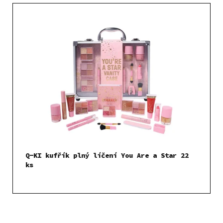
Q-KI kufřík plný líčení You Are a Star 22
ks