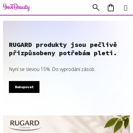
Přejít
Hledat
NÁKUP
na
KOŠÍK
obsah
V
y
RUGARD produkty jsou pečlivě
j
přizpůsobeny potřebám pleti.
á
d
Nyní se slevou 15%. Do vyprodání zásob.
ř
Nakupovat
e
t
e
s