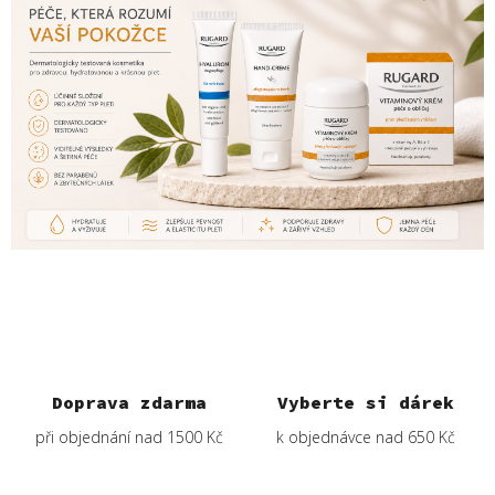
v
o
u
k
r
á
s
u
s
I
Doprava zdarma
Vyberte si dárek
N
při objednání nad 1500 Kč
k objednávce nad 650 Kč
V