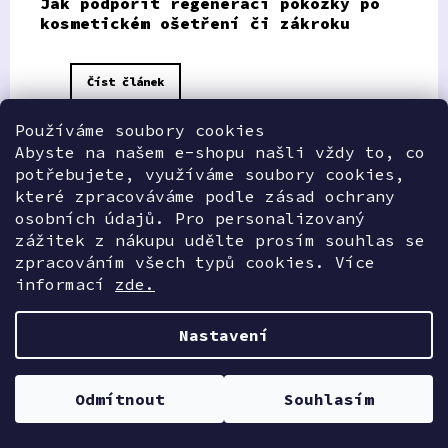
Jak podpořit regeneraci pokožky po
kosmetickém ošetření či zákroku
Číst článek
Používáme soubory cookies
Abyste na našem e-shopu našli vždy to, co
potřebujete, využíváme soubory cookies,
které zpracováváme podle zásad ochrany
osobních údajů. Pro personalizovaný
zážitek z nákupu udělte prosím souhlas se
zpracováním všech typů cookies. Více
informací
zde.
Nastavení
Z
á
p
Odmítnout
Souhlasím
Pro Vás
a
t
í
Obchodní podmínky