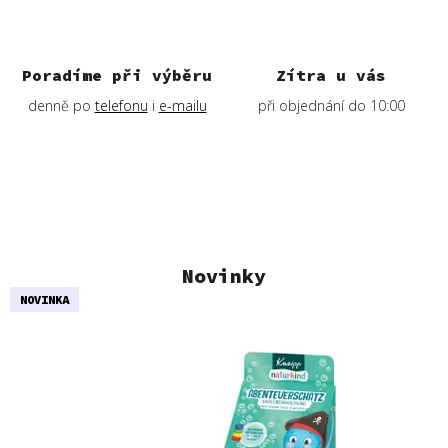
E
-
B
Poradíme při výběru
Zítra u vás
e
denně po
telefonu
i
e-mailu
při objednání do 10:00
a
u
t
y
Novinky
NOVINKA
NOVINKA