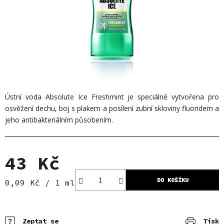
Ústní voda Absolute Ice Freshmint je speciálně vytvořena pro
osvěžení dechu, boj s plakem a posílení zubní skloviny fluoridem a
jeho antibakteriálním působením.
43 Kč
DO KOŠÍKU
Měrná cena:
0,09 Kč / 1 ml
Zeptat se
Tisk