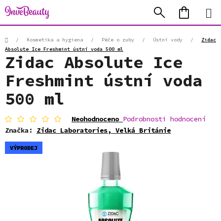
Přejít
Hledat
NÁKUP
na
KOŠÍK
obsah
Domů
/
Kosmetika a hygiena
/
Péče o zuby
/
Ústní vody
/
Zidac
Absolute Ice Freshmint ústní voda 500 ml
Zidac Absolute Ice
Freshmint ústní voda
500 ml
Průměrné
Neohodnoceno
Podrobnosti hodnocení
hodnocení
Značka:
Zidac Laboratories, Velká Británie
produktu
je
VÝPRODEJ
0,0
z
5
hvězdiček.