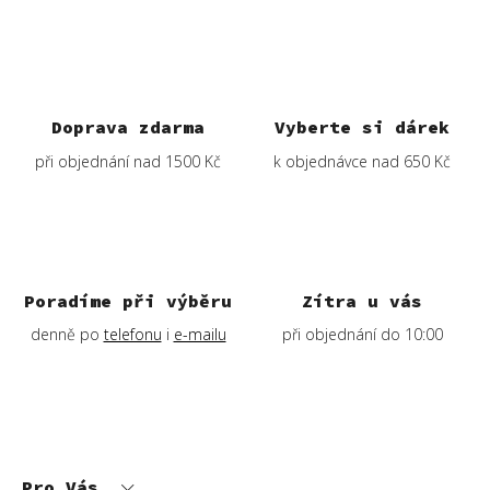
Doprava zdarma
Vyberte si dárek
při objednání nad 1500 Kč
k objednávce nad 650 Kč
Poradíme při výběru
Zítra u vás
denně po
telefonu
i
e-mailu
při objednání do 10:00
Z
á
p
Pro Vás
a