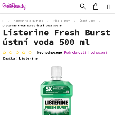
Přejít
Hledat
NÁKUP
na
KOŠÍK
obsah
Domů
/
Kosmetika a hygiena
/
Péče o zuby
/
Ústní vody
/
Listerine Fresh Burst ústní voda 500 ml
Listerine Fresh Burst
ústní voda 500 ml
Průměrné
Neohodnoceno
Podrobnosti hodnocení
hodnocení
Značka:
Listerine
produktu
je
0,0
z
5
hvězdiček.