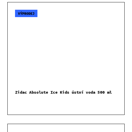
VÝPRODEJ
Zidac Absolute Ice Kids ústní voda 500 ml