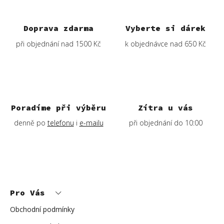
Doprava zdarma
Vyberte si dárek
při objednání nad 1500 Kč
k objednávce nad 650 Kč
Poradíme při výběru
Zítra u vás
denně po
telefonu
i
e-mailu
při objednání do 10:00
Z
á
p
Pro Vás
a
t
í
Obchodní podmínky