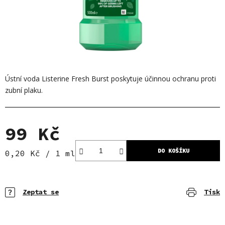
Ústní voda Listerine Fresh Burst poskytuje účinnou ochranu proti
zubní plaku.
99 Kč
DO KOŠÍKU
Měrná cena:
0,20 Kč / 1 ml
Zeptat se
Tisk