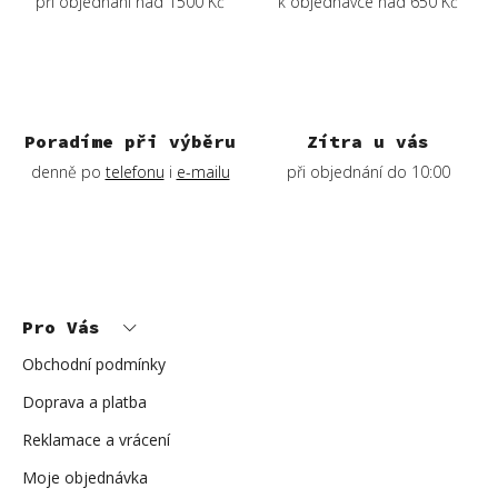
při objednání nad 1500 Kč
k objednávce nad 650 Kč
r
v
k
y
v
ý
Poradíme při výběru
Zítra u vás
p
denně po
telefonu
i
e-mailu
při objednání do 10:00
i
s
u
Z
á
p
Pro Vás
a
t
í
Obchodní podmínky
Doprava a platba
Reklamace a vrácení
Moje objednávka