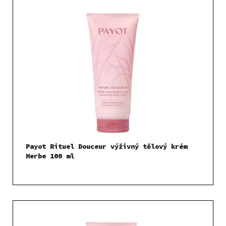
Payot Rituel Douceur výživný tělový krém
Herbe 100 ml