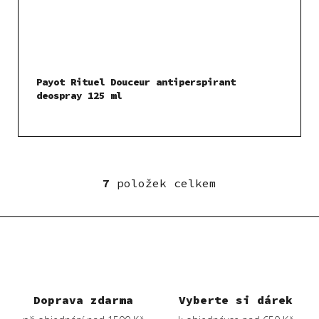
Payot Rituel Douceur antiperspirant
deospray 125 ml
7
položek celkem
O
v
l
á
d
a
c
í
Doprava zdarma
Vyberte si dárek
p