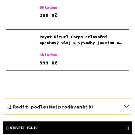
Skladem
299 Kč
Payot Rituel Corps relaxační
sprchový olej s výtažky jasmínu a
bílého čaje 400 ml
Skladem
599 Kč
Ř
Řadit podle:
Nejprodávanější
a
z
e
OTEVŘÍT FILTR
n