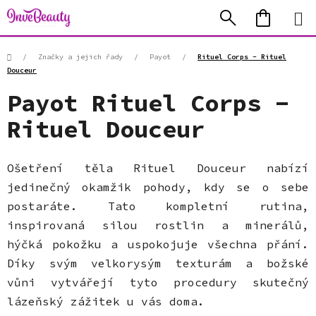
Přejít
Hledat
NÁKUP
na
KOŠÍK
obsah
Domů
/
Značky a jejich řady
/
Payot
/
Rituel Corps - Rituel
Douceur
Payot Rituel Corps -
Rituel Douceur
Ošetření těla Rituel Douceur nabízí
jedinečný okamžik pohody, kdy se o sebe
postaráte. Tato kompletní rutina,
inspirovaná silou rostlin a minerálů,
hýčká pokožku a uspokojuje všechna přání.
Díky svým velkorysým texturám a božské
vůni vytvářejí tyto procedury skutečný
lázeňský zážitek u vás doma.