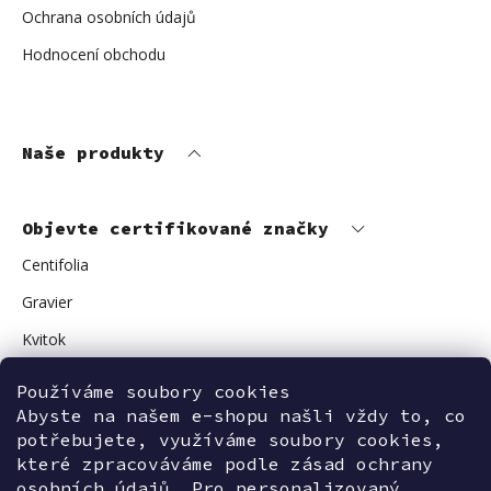
Ochrana osobních údajů
Hodnocení obchodu
Naše produkty
Objevte certifikované značky
Centifolia
Gravier
Kvitok
Vuokkoset
Používáme soubory cookies
Avant Skincare
Abyste na našem e-shopu našli vždy to, co
potřebujete, využíváme soubory cookies,
Sonnentor
které zpracováváme podle zásad ochrany
osobních údajů. Pro personalizovaný