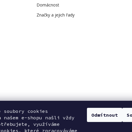
Domácnost
Značky a jejich řady
e soubory cookies
Odmítnout
S
a našem e-shopu našli vždy
otřebujete, využíváme
cookies, které zpracováváme