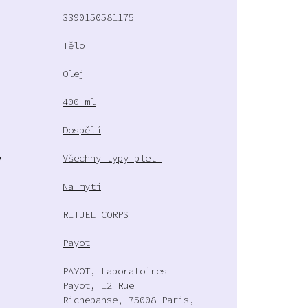
3390150581175
Tělo
Olej
400 ml
Dospělí
y
Všechny typy pleti
Na mytí
RITUEL CORPS
Payot
PAYOT, Laboratoires
Payot, 12 Rue
Richepanse, 75008 Paris,