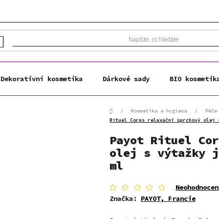
Dekorativní kosmetika
Dárkové sady
BIO kosmetik
Domů
/
Kosmetika a hygiena
/
Péče
Rituel Corps relaxační sprchový olej 
Payot Rituel Cor
olej s výtažky j
ml
Průměrné
Neohodnocen
hodnocení
Značka:
PAYOT, Francie
produktu
je