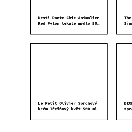
Nesti Dante Chic Animalier
The
Red Pyton tekuté mýdlo 500
Sig
ml
ml 
Le Petit Olivier Sprchový
BIO
krém Třešňový květ 500 ml
spr