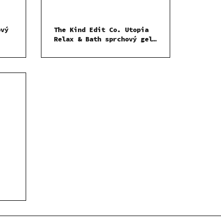
ový
The Kind Edit Co. Utopia
Relax & Bath sprchový gel
100 ml dárková sada