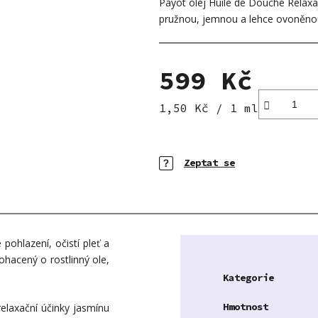
Payot olej Huile de Douche Relaxan
0,0
z
pružnou, jemnou a lehce ovoněno
5
hvězdiček.
599 Kč
Měrná cena:
1,50 Kč / 1 ml
Zeptat se
pohlazení, očistí pleť a
hacený o rostlinný ole,
Kategorie
Hmotnost
elaxační účinky jasmínu