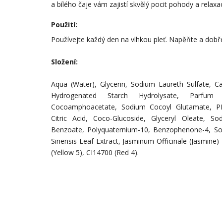
a bílého čaje vám zajistí skvělý pocit pohody a relaxa
Použití:
Používejte každý den na vlhkou pleť. Napěňte a dobř
Složení:
Aqua (Water), Glycerin, Sodium Laureth Sulfate, Cap
Hydrogenated Starch Hydrolysate, Parfum 
Cocoamphoacetate, Sodium Cocoyl Glutamate, PE
Citric Acid, Coco-Glucoside, Glyceryl Oleate, S
Benzoate, Polyquaternium-10, Benzophenone-4, So
Sinensis Leaf Extract, Jasminum Officinale (Jasmine)
(Yellow 5), CI14700 (Red 4).