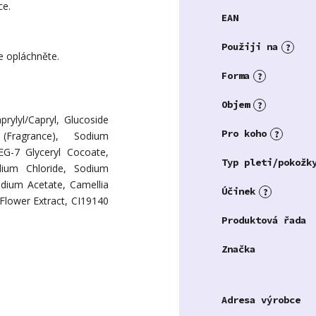
ce.
EAN
Použiji na
?
e opláchněte.
Forma
?
Objem
?
rylyl/Capryl, Glucoside
Pro koho
?
(Fragrance), Sodium
G-7 Glyceryl Cocoate,
Typ pleti/pokožk
odium Chloride, Sodium
dium Acetate, Camellia
Účinek
?
 Flower Extract, CI19140
Produktová řada
Značka
Adresa výrobce