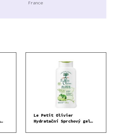
France
Le Petit Olivier
a
Hydratační Sprchový gel
Limetky z Korsiky 270 ml