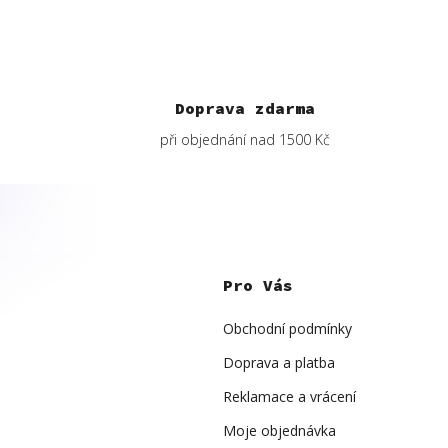
Doprava zdarma
při objednání nad 1500 Kč
Z
á
p
Pro Vás
a
t
í
Obchodní podmínky
Doprava a platba
Reklamace a vrácení
Moje objednávka