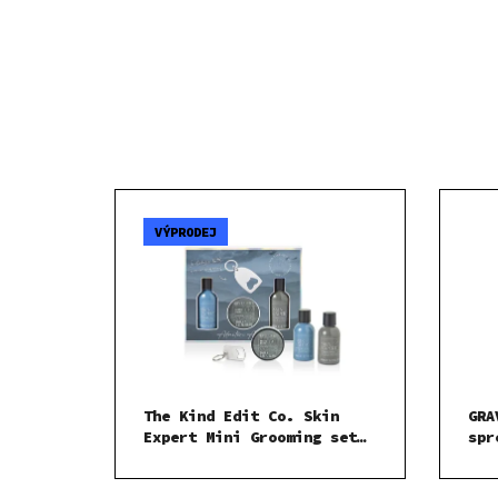
VÝPRODEJ
The Kind Edit Co. Skin
GRA
Expert Mini Grooming set
spr
sprchový gel 100ml Dárková
sada