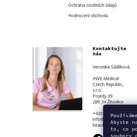
Ochrana osobních údajů
Hodnocení obchodu
Kontaktujte
nás
Veronika Sádlíková
INVE Medical
Czech Republic,
s.r.o.
Pojedy 39
289 34 Žitovlice
+420 734 839 831
Používám
info@inve-
Abyste n
beauty.cz
to, co p
soubory 