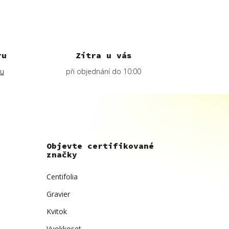
ru
Zítra u vás
lu
při objednání do 10:00
Objevte certifikované
značky
Centifolia
Gravier
Kvitok
Vuokkoset