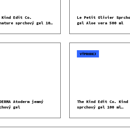
 Kind Edit Co.
Le Petit Olivier Sprch
nature sprchový gel 100
gel Aloe vera 500 ml
dárková sada
VÝPRODEJ
DERMA Atoderm jemný
The Kind Edit Co. Kind
chový gel
sprchový gel 100 ml
dárková sada