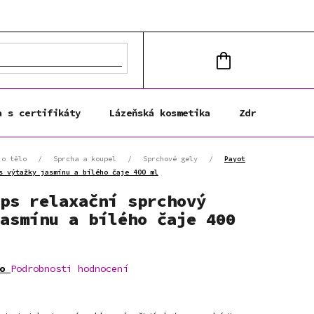
NÁKUPNÍ
KOŠÍK
a s certifikáty
Lázeňská kosmetika
Zdravá výživa
 o tělo
/
Sprcha a koupel
/
Sprchové gely
/
Payot
s výtažky jasmínu a bílého čaje 400 ml
ps relaxační sprchový
asmínu a bílého čaje 400
o
Podrobnosti hodnocení