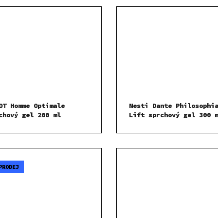
OT Homme Optimale
Nesti Dante Philosophi
chový gel 200 ml
Lift sprchový gel 300 
PRODEJ