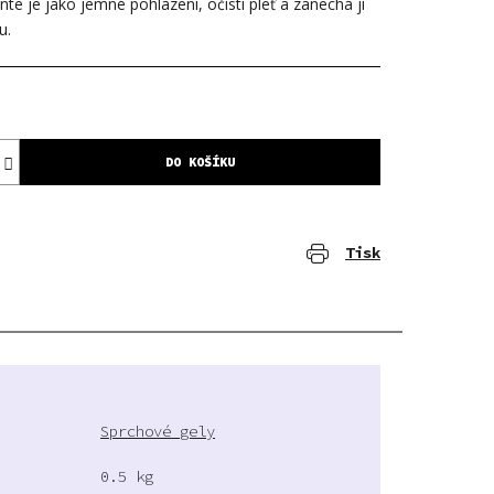
te je jako jemné pohlazení, očistí pleť a zanechá ji
u.
DO KOŠÍKU
Tisk
Sprchové gely
0.5 kg