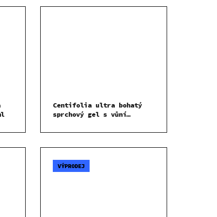
a
Centifolia ultra bohatý
ml
sprchový gel s vůní
pomerančového květu 1000
ml
VÝPRODEJ