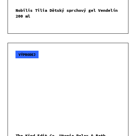
Nobilis Tilia Dětský sprchový gel Vendelín
200 ml
VÝPRODEJ
The Kind Edit Co. Utopia Relax & Bath