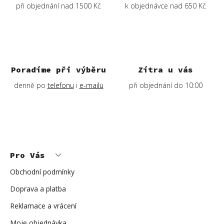
při objednání nad 1500 Kč
k objednávce nad 650 Kč
Poradíme při výběru
Zítra u vás
denně po
telefonu
i
e-mailu
při objednání do 10:00
Z
á
p
Pro Vás
a
t
í
Obchodní podmínky
Doprava a platba
Reklamace a vrácení
Moje objednávka