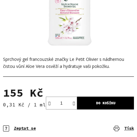
Sprchový gel francouzské značky Le Petit Olivier s nádhernou
čistou vůní Aloe Vera osvěží a hydratuje vaši pokožku.
155 Kč
DO KOŠÍKU
Měrná cena:
0,31 Kč / 1 ml
Zeptat se
Tisk