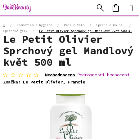
Přejít
Hledat
NÁKUP
na
KOŠÍK
obsah
Domů
/
Kosmetika a hygiena
/
Péče o tělo
/
Sprcha a koupel
/
Sprchové gely
/
Le Petit Olivier Sprchový gel Mandlový květ 500 ml
Le Petit Olivier
Sprchový gel Mandlový
květ 500 ml
Průměrné
Neohodnoceno
Podrobnosti hodnocení
hodnocení
Značka:
Le Petit Olivier, Francie
produktu
je
0,0
z
5
hvězdiček.