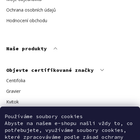
Ochrana osobních údajů
Hodnocení obchodu
Naše produkty
Objevte certifikované značky
Centifolia
Gravier
Kvitok
Vuokkoset
Používáme soubory cookies
Avant Skincare
Abyste na našem e-shopu našli vždy to, co
potřebujete, využíváme soubory cookies,
Sonnentor
které zpracováváme podle zásad ochrany