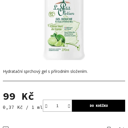
Hydratační sprchový gel s přírodním složením.
99 Kč
DO KOŠÍKU
Měrná cena:
0,37 Kč / 1 ml