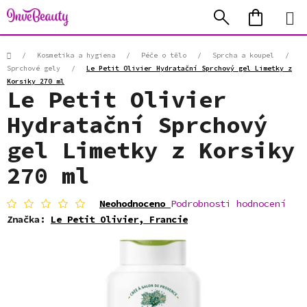
Přejít
Hledat
NÁKUP
na
KOŠÍK
obsah
Domů
/
Kosmetika a hygiena
/
Péče o tělo
/
Sprcha a koupel
/
Sprchové gely
/
Le Petit Olivier Hydratační Sprchový gel Limetky z
Korsiky 270 ml
Le Petit Olivier
Hydratační Sprchový
gel Limetky z Korsiky
270 ml
Průměrné
Neohodnoceno
Podrobnosti hodnocení
hodnocení
Značka:
Le Petit Olivier, Francie
produktu
je
0,0
z
5
hvězdiček.