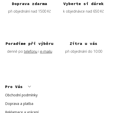
Doprava zdarma
Vyberte si dárek
při objednání nad 1500 Kč
k objednávce nad 650 Kč
Poradíme při výběru
Zítra u vás
denně po
telefonu
i
e-mailu
při objednání do 10:00
Z
á
p
Pro Vás
a
t
í
Obchodní podmínky
Doprava a platba
Reklamace a vrácení