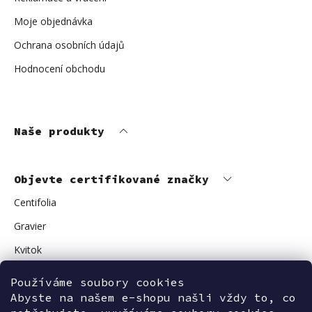
Moje objednávka
Ochrana osobních údajů
Hodnocení obchodu
Naše produkty
Objevte certifikované značky
Centifolia
Gravier
Kvitok
Vuokkoset
Používáme soubory cookies
Avant Skincare
Abyste na našem e-shopu našli vždy to, co