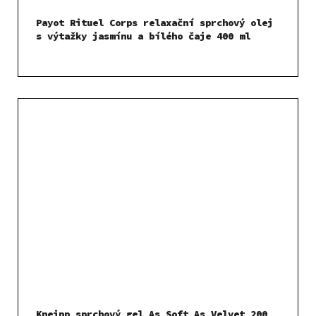
Payot Rituel Corps relaxační sprchový olej
s výtažky jasmínu a bílého čaje 400 ml
Kneipp sprchový gel As Soft As Velvet 200