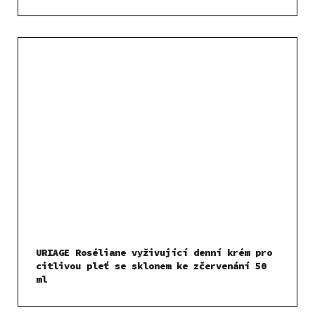
URIAGE Roséliane vyživující denní krém pro
citlivou pleť se sklonem ke zčervenání 50
ml