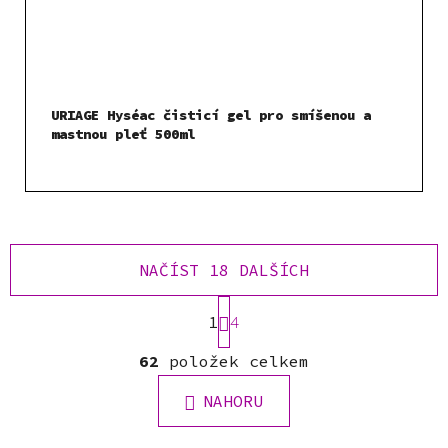
URIAGE Hyséac čisticí gel pro smíšenou a
mastnou pleť 500ml
NAČÍST 18 DALŠÍCH
S
1
t
4
r
O
á
62
položek celkem
v
n
l
k
NAHORU
á
o
d
v