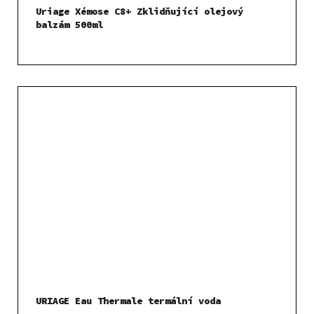
Uriage Xémose C8+ Zklidňující olejový
balzám 500ml
URIAGE Eau Thermale termální voda