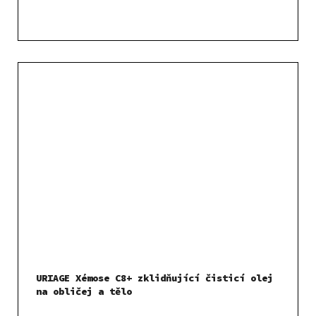
URIAGE Xémose C8+ zklidňující čisticí olej
na obličej a tělo