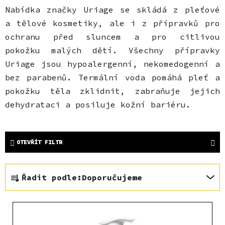
Nabídka značky Uriage se skládá z pleťové
a tělové kosmetiky, ale i z přípravků pro
ochranu před sluncem a pro citlivou
pokožku malých dětí. Všechny přípravky
Uriage jsou hypoalergenní, nekomedogenní a
bez parabenů. Termální voda pomáhá pleť a
pokožku těla zklidnit, zabraňuje jejich
dehydrataci a posiluje kožní bariéru.
OTEVŘÍT FILTR
Ř
Řadit podle:
Doporučujeme
a
z
V
e
ý
n