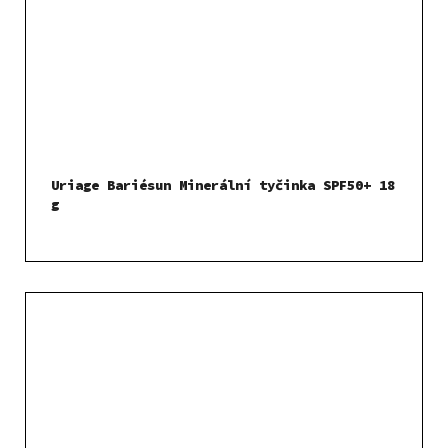
Uriage Bariésun Minerální tyčinka SPF50+ 18
g