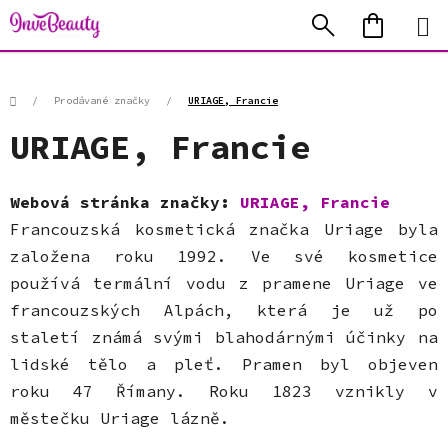
Přejít
Hledat
NÁKUP
na
KOŠÍK
obsah
Domů
/
Prodávané značky
/
URIAGE, Francie
URIAGE, Francie
Webová stránka značky:
URIAGE, Francie
Francouzská kosmetická značka Uriage byla
založena roku 1992. Ve své kosmetice
používá termální vodu z pramene Uriage ve
francouzských Alpách, která je už po
staletí známá svými blahodárnými účinky na
lidské tělo a pleť. Pramen byl objeven
roku 47 Římany. Roku 1823 vznikly v
městečku Uriage lázně.