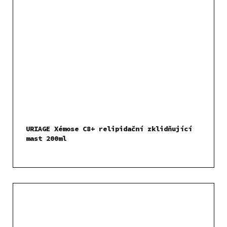
URIAGE Xémose C8+ relipidační zklidňující
mast 200ml