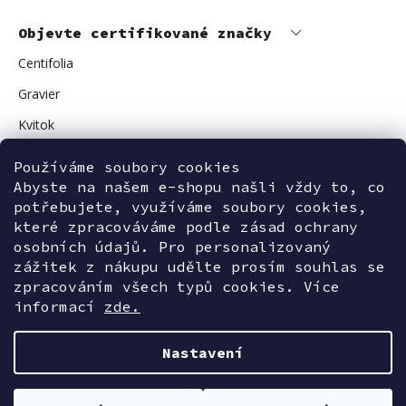
Objevte certifikované značky
Centifolia
Gravier
Kvitok
Vuokkoset
Používáme soubory cookies
Avant Skincare
Abyste na našem e-shopu našli vždy to, co
potřebujete, využíváme soubory cookies,
Sonnentor
které zpracováváme podle zásad ochrany
osobních údajů. Pro personalizovaný
zážitek z nákupu udělte prosím souhlas se
zpracováním všech typů cookies. Více
Kontaktujte nás
informací
zde.
Nastavení
Vytvořil Shoptet