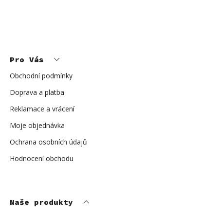
a
á
c
n
í
í
p
Z
r
á
p
v
Pro Vás
a
k
t
í
Obchodní podmínky
y
v
Doprava a platba
ý
Reklamace a vrácení
p
i
Moje objednávka
s
u
Ochrana osobních údajů
Hodnocení obchodu
Naše produkty