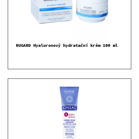
RUGARD Hyaluronový hydratační krém 100 ml