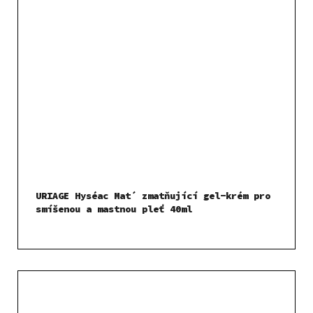
URIAGE Hyséac Mat´ zmatňující gel-krém pro
smíšenou a mastnou pleť 40ml