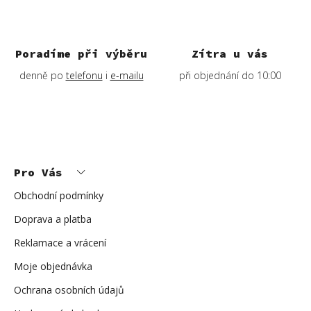
Poradíme při výběru
Zítra u vás
denně po
telefonu
i
e-mailu
při objednání do 10:00
Z
á
p
Pro Vás
a
t
í
Obchodní podmínky
Doprava a platba
Reklamace a vrácení
Moje objednávka
Ochrana osobních údajů