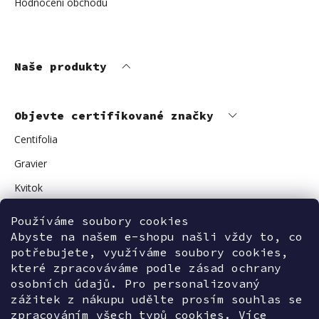
Hodnocení obchodu
Naše produkty
Objevte certifikované značky
Centifolia
Gravier
Kvitok
Vuokkoset
Používáme soubory cookies
Avant Skincare
Abyste na našem e-shopu našli vždy to, co
potřebujete, využíváme soubory cookies,
Sonnentor
které zpracováváme podle zásad ochrany
osobních údajů. Pro personalizovaný
zážitek z nákupu udělte prosím souhlas se
zpracováním všech typů cookies. Více