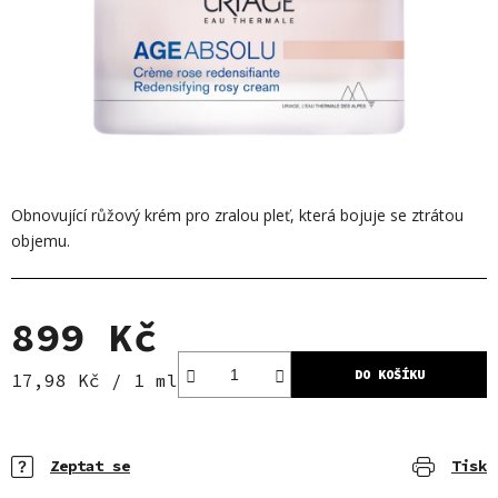
Obnovující růžový krém pro zralou pleť, která bojuje se ztrátou
objemu.
899 Kč
DO KOŠÍKU
Měrná cena:
17,98 Kč / 1 ml
Zeptat se
Tisk