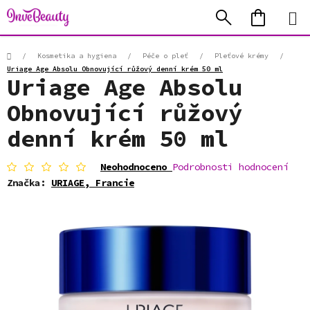
Přejít
Hledat
NÁKUP
na
KOŠÍK
obsah
Domů
/
Kosmetika a hygiena
/
Péče o pleť
/
Pleťové krémy
/
Uriage Age Absolu Obnovující růžový denní krém 50 ml
Uriage Age Absolu
Obnovující růžový
denní krém 50 ml
Průměrné
Neohodnoceno
Podrobnosti hodnocení
hodnocení
Značka:
URIAGE, Francie
produktu
je
0,0
z
5
hvězdiček.