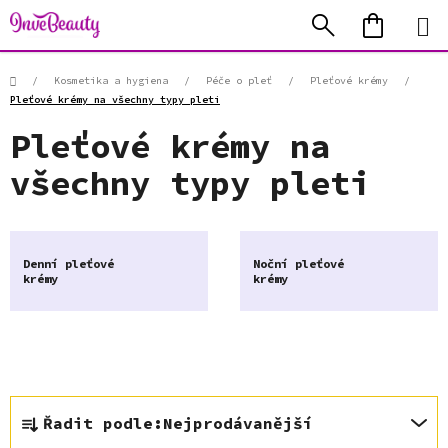
Přejít
Hledat
NÁKUP
na
KOŠÍK
obsah
Domů
/
Kosmetika a hygiena
/
Péče o pleť
/
Pleťové krémy
/
Pleťové krémy na všechny typy pleti
Pleťové krémy na
všechny typy pleti
Denní pleťové
Noční pleťové
krémy
krémy
Ř
Řadit podle:
Nejprodávanější
a