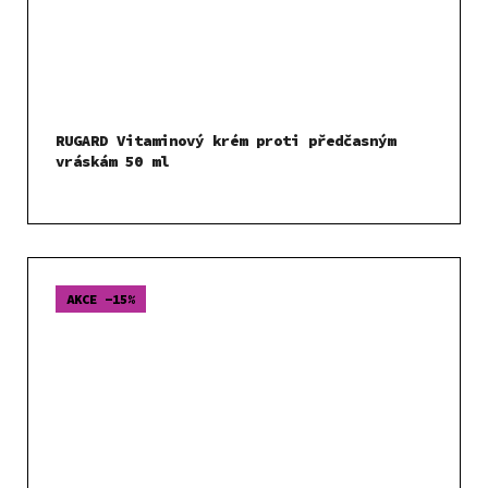
RUGARD Vitaminový krém proti předčasným
vráskám 50 ml
AKCE -15%