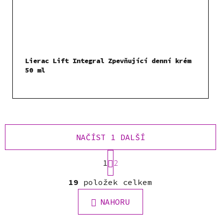
Lierac Lift Integral Zpevňující denní krém
50 ml
NAČÍST 1 DALŠÍ
S
1
t
2
r
O
á
19
položek celkem
v
n
l
k
NAHORU
á
o
d
v