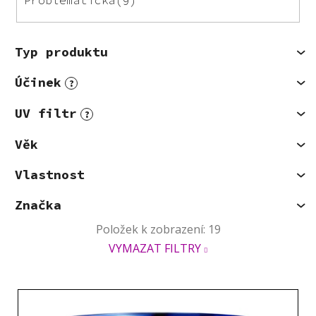
Problematická
9
Typ produktu
Účinek
?
UV filtr
?
Věk
Vlastnost
Značka
Položek k zobrazení:
19
VYMAZAT FILTRY
V
ý