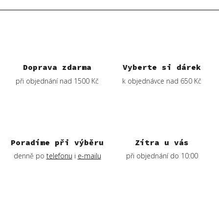
a
á
c
n
í
í
p
r
v
Doprava zdarma
Vyberte si dárek
k
při objednání nad 1500 Kč
k objednávce nad 650 Kč
y
v
ý
p
i
s
Poradíme při výběru
Zítra u vás
u
denně po
telefonu
i
e-mailu
při objednání do 10:00
Z
á
p