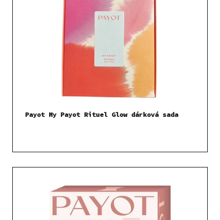
Payot My Payot Rituel Glow dárková sada