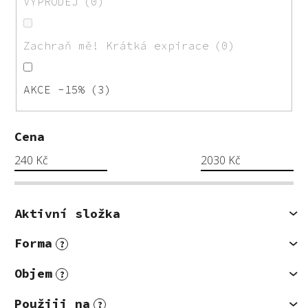
VÝPRODEJ
0
Zachraň mě! Krátká expirace
0
AKCE -15%
3
Cena
240
Kč
2030
Kč
Aktivní složka
Forma
?
Objem
?
Použiji na
?