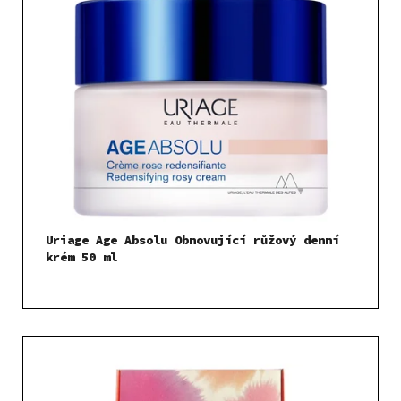
p
i
s
p
r
o
d
u
k
t
Uriage Age Absolu Obnovující růžový denní
ů
krém 50 ml