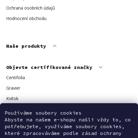
Ochrana osobních údajů
Hodnocení obchodu
Naše produkty
Objevte certifikované značky
Centifolia
Gravier
Kvitok
Vuokkoset
Používáme soubory cookies
Avant Skincare
Abyste na našem e-shopu našli vždy to, co
potřebujete, využíváme soubory cookies,
Sonnentor
které zpracováváme podle zásad ochrany