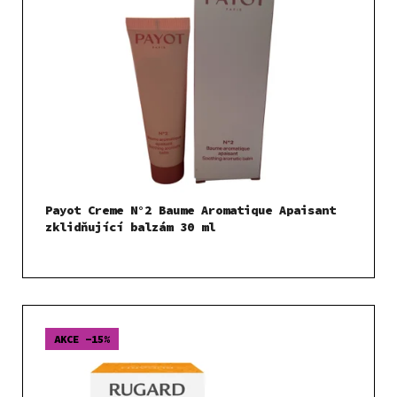
Payot Creme N°2 Baume Aromatique Apaisant
zklidňující balzám 30 ml
AKCE -15%