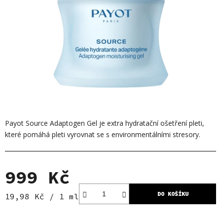
Payot Source Adaptogen Gel je extra hydratační ošetření pleti,
které pomáhá pleti vyrovnat se s environmentálními stresory.
999 Kč
DO KOŠÍKU
Měrná cena:
19,98 Kč / 1 ml