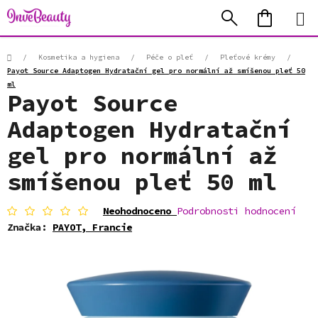
Přejít
Hledat
NÁKUP
na
KOŠÍK
obsah
Domů
/
Kosmetika a hygiena
/
Péče o pleť
/
Pleťové krémy
/
Payot Source Adaptogen Hydratační gel pro normální až smíšenou pleť 50
ml
Payot Source
Adaptogen Hydratační
gel pro normální až
smíšenou pleť 50 ml
Průměrné
Neohodnoceno
Podrobnosti hodnocení
hodnocení
Značka:
PAYOT, Francie
produktu
je
0,0
z
5
hvězdiček.