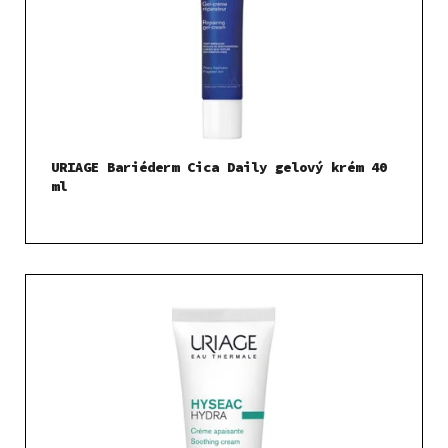
URIAGE Bariéderm Cica Daily gelový krém 40
ml