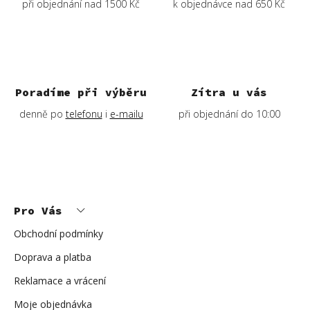
při objednání nad 1500 Kč
k objednávce nad 650 Kč
Poradíme při výběru
Zítra u vás
denně po
telefonu
i
e-mailu
při objednání do 10:00
Z
á
p
Pro Vás
a
t
í
Obchodní podmínky
Doprava a platba
Reklamace a vrácení
Moje objednávka