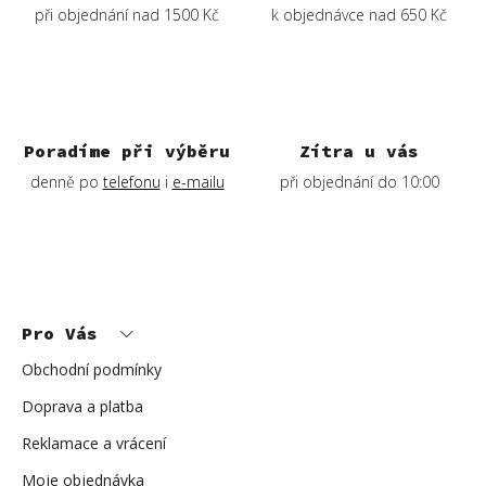
p
při objednání nad 1500 Kč
k objednávce nad 650 Kč
r
v
k
y
v
ý
Poradíme při výběru
Zítra u vás
p
denně po
telefonu
i
e-mailu
při objednání do 10:00
i
s
u
Z
á
p
Pro Vás
a
t
í
Obchodní podmínky
Doprava a platba
Reklamace a vrácení
Moje objednávka