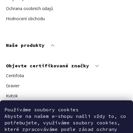
Ochrana osobních údajů
Hodnocení obchodu
Naše produkty
Objevte certifikované značky
Centifolia
Gravier
Kvitok
Vuokkoset
Používáme soubory cookies
Avant Skincare
Abyste na našem e-shopu našli vždy to, co
potřebujete, využíváme soubory cookies,
Sonnentor
které zpracováváme podle zásad ochrany