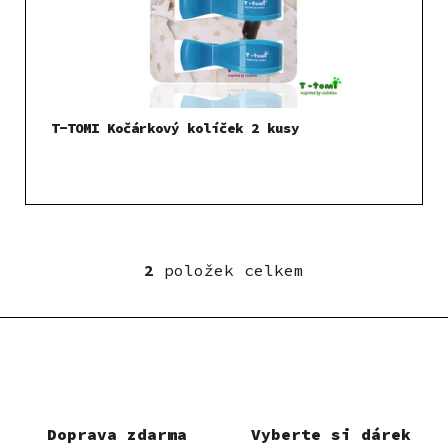
T-TOMI Kočárkový kolíček 2 kusy
2
položek celkem
O
v
l
á
d
a
c
í
Doprava zdarma
Vyberte si dárek