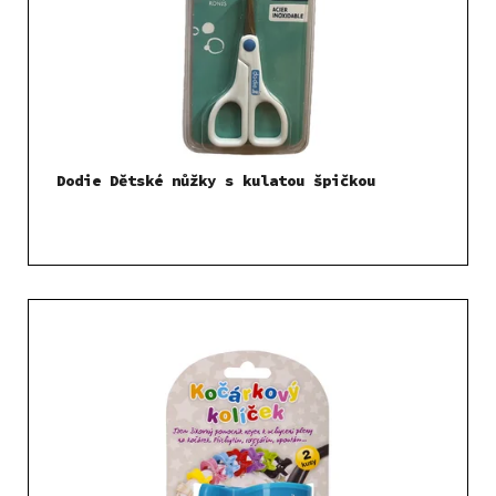
k
r
t
o
ů
d
u
k
t
Dodie Dětské nůžky s kulatou špičkou
ů