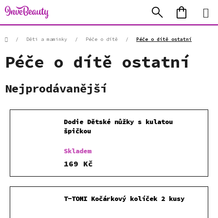
Přejít
Hledat
NÁKUP
na
KOŠÍK
obsah
Domů
/
Děti a maminky
/
Péče o dítě
/
Péče o dítě ostatní
Péče o dítě ostatní
Nejprodávanější
Dodie Dětské nůžky s kulatou
špičkou
Skladem
169 Kč
T-TOMI Kočárkový kolíček 2 kusy