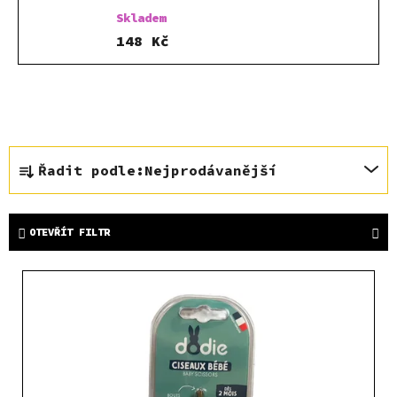
Skladem
148 Kč
Ř
Řadit podle:
Nejprodávanější
a
z
e
OTEVŘÍT FILTR
n
í
V
p
ý
r
p
o
i
d
s
u
p