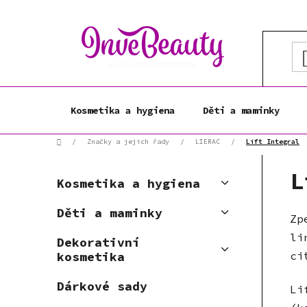
Přejít
na
obsah
Kosmetika a hygiena
Děti a maminky
Domů
/
Značky a jejich řady
/
LIERAC
/
Lift Integral
P
K
L
Přeskočit
o
Kosmetika a hygiena
a
kategorie
s
t
Děti a maminky
t
Zp
e
r
g
li
Dekorativní
a
o
ci
kosmetika
r
n
i
n
Dárkové sady
Li
e
í