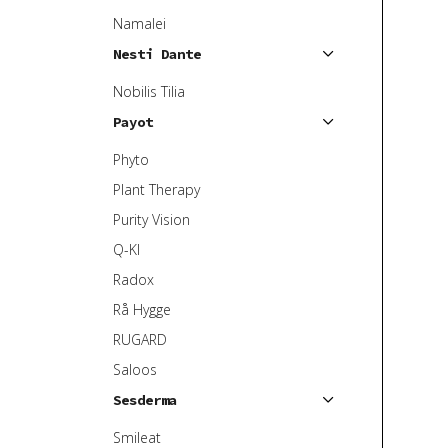
Namalei
Nesti Dante
Nobilis Tilia
Payot
Phyto
Plant Therapy
Purity Vision
Q-KI
Radox
Rå Hygge
RUGARD
Saloos
Sesderma
Smileat