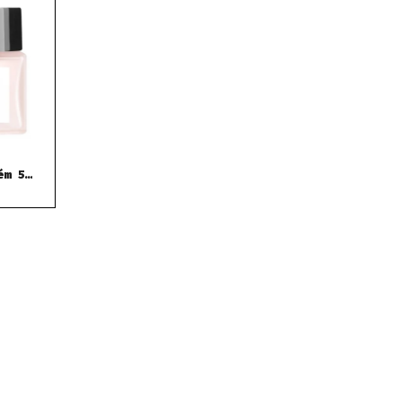
ém 50