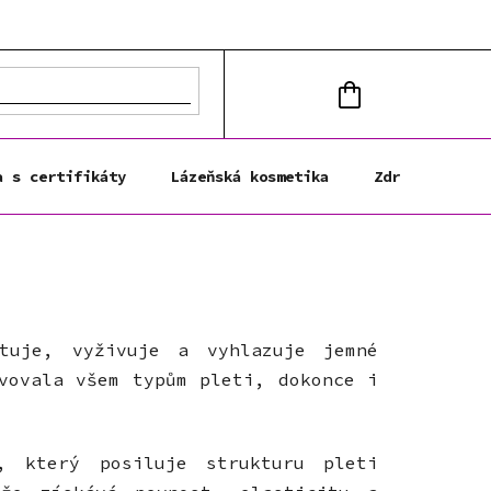
NÁKUPNÍ
KOŠÍK
a s certifikáty
Lázeňská kosmetika
Zdravá výživa
atuje, vyživuje a vyhlazuje jemné
vovala všem typům pleti, dokonce i
, který posiluje strukturu pleti