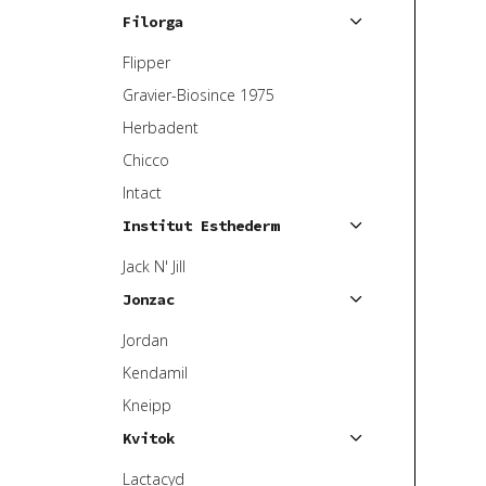
Filorga
Flipper
Gravier-Biosince 1975
Herbadent
Chicco
Intact
Institut Esthederm
Jack N' Jill
Jonzac
Jordan
Kendamil
Kneipp
Kvitok
Lactacyd