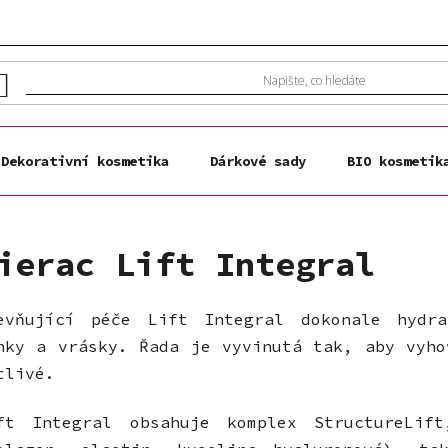
Dekorativní kosmetika
Dárkové sady
BIO kosmetik
ierac Lift Integral
evňující péče Lift Integral dokonale hydr
nky a vrásky. Řada je vyvinutá tak, aby vyho
tlivé.
ft Integral obsahuje komplex
StructureLif
t