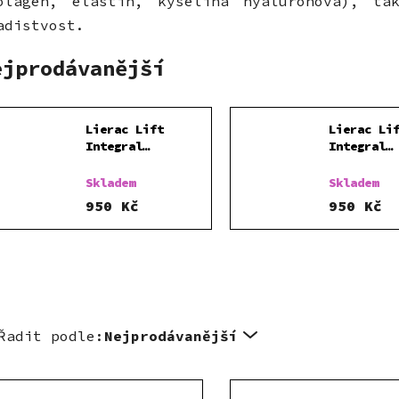
olagen, elastin, kyselina hyaluronová), ta
adistvost.
ejprodávanější
Lierac Lift
Lierac Li
Integral
Integral
Zpevňující denní
Regenerač
krém 50 ml
noční kré
Skladem
Skladem
950 Kč
950 Kč
Řadit podle:
Nejprodávanější