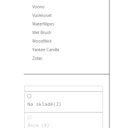
Voono
Vuokkoset
WaterWipes
Wet Brush
WoodWick
Yankee Candle
Zidac
Na skladě
2
Akce
0