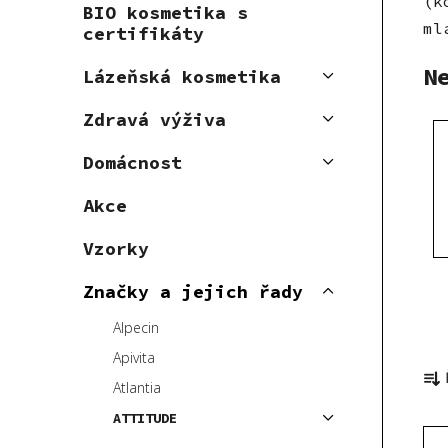
(k
BIO kosmetika s
p
ml
certifikáty
a
n
N
Lázeňská kosmetika
e
Zdravá výživa
l
Domácnost
Akce
Vzorky
Značky a jejich řady
Alpecin
Ř
Apivita
a
Atlantia
z
ATTITUDE
V
e