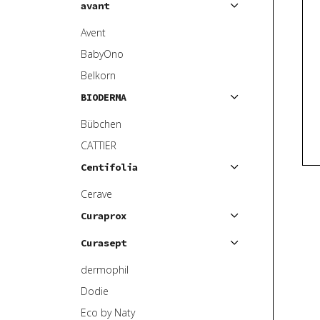
avant
ý
n
p
í
Avent
i
p
BabyOno
s
r
Belkorn
p
o
BIODERMA
r
d
o
u
Bübchen
d
k
CATTIER
u
t
Centifolia
k
ů
t
Cerave
ů
Curaprox
Curasept
dermophil
Dodie
Eco by Naty