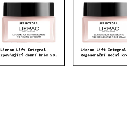
Lierac Lift Integral
Lierac Lift Integral
Zpevňující denní krém 50
Regenerační noční kr
ml
ml
O
v
l
á
d
a
c
í