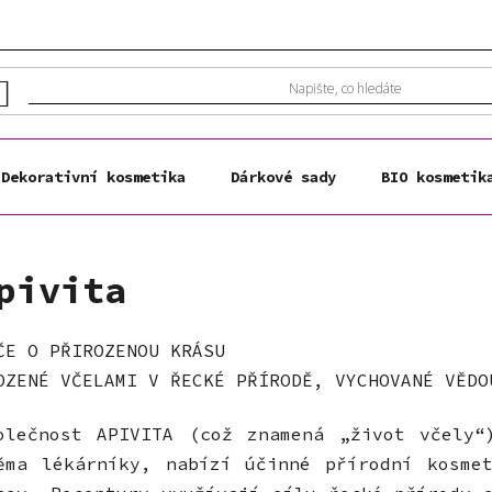
Dekorativní kosmetika
Dárkové sady
BIO kosmetik
pivita
ČE O PŘIROZENOU KRÁSU
OZENÉ VČELAMI V ŘECKÉ PŘÍRODĚ, VYCHOVANÉ VĚDO
olečnost APIVITA (což znamená „život včely“
ěma lékárníky, nabízí účinné přírodní kosme