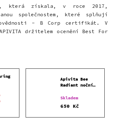
í, která získala, v roce 2017,
vanou společnostem, které splňují
povědnosti - B Corp certifikát. V
APIVITA držitelem ocenění Best For
aring
Apivita Bee
Radiant noční
gel 250
gel-balzám 50 ml
ě
Skladem
é
650 Kč