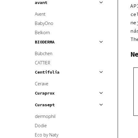
avant
AP
ce
Avent
ne
BabyOno
ná
Belkorn
Th
BIODERMA
N
Bübchen
CATTIER
Centifolia
Cerave
Curaprox
Curasept
dermophil
Dodie
Eco by Naty