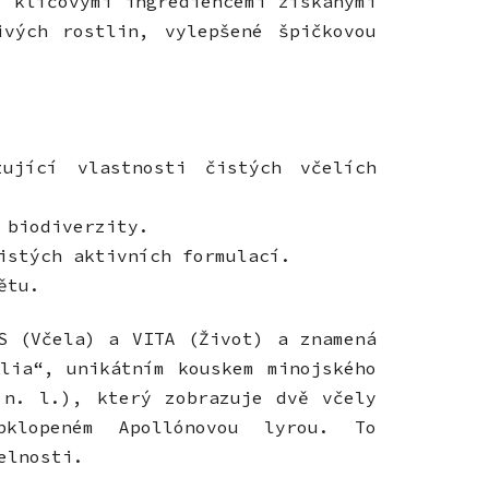
s klíčovými ingrediencemi získanými
vých rostlin, vylepšené špičkovou
zující vlastnosti čistých včelích
 biodiverzity.
istých aktivních formulací.
ětu.
S (Včela) a VITA (Život) a znamená
lia“, unikátním kouskem minojského
 n. l.), který zobrazuje dvě včely
klopeném Apollónovou lyrou. To
elnosti.