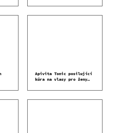
00 ml
hygienu 300 ml
h
Apivita Tonic posilující
kúra na vlasy pro ženy
150 ml SADA