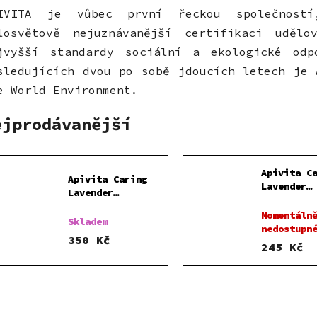
IVITA je vůbec první řeckou společnost
losvětově nejuznávanější certifikaci udělo
jvyšší standardy sociální a ekologické od
sledujících dvou po sobě jdoucích letech je 
e World Environment.
ejprodávanější
Apivita C
Apivita Caring
Lavender
Lavender
sprchový 
zklidňující
ml
Momentáln
tělový krém 150
Skladem
nedostupn
ml
350 Kč
245 Kč