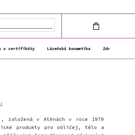
NÁKUPNÍ
KOŠÍK
a s certifikáty
Lázeňská kosmetika
Zdravá výživa
U
), založená v Aténách v roce 1979
tické produkty pro obličej, tělo a