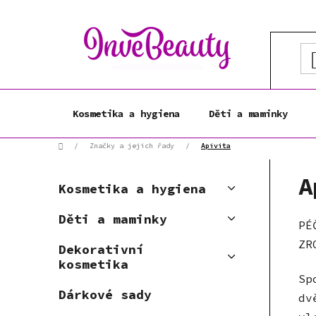
Přejít
na
obsah
Kosmetika a hygiena
Děti a maminky
Domů
/
Značky a jejich řady
/
Apivita
P
K
A
Přeskočit
o
Kosmetika a hygiena
a
kategorie
s
t
Děti a maminky
t
PÉ
e
r
g
ZR
Dekorativní
a
o
kosmetika
r
n
Sp
i
n
Dárkové sady
dv
e
í