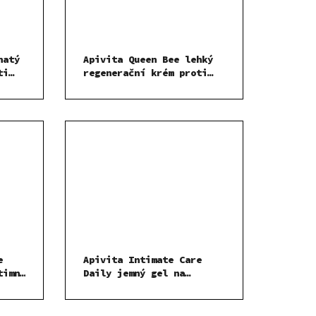
hatý
Apivita Queen Bee lehký
ti
regenerační krém proti
stárnutí pleti 50 ml
e
Apivita Intimate Care
timní
Daily jemný gel na
intimní hygienu 300 ml