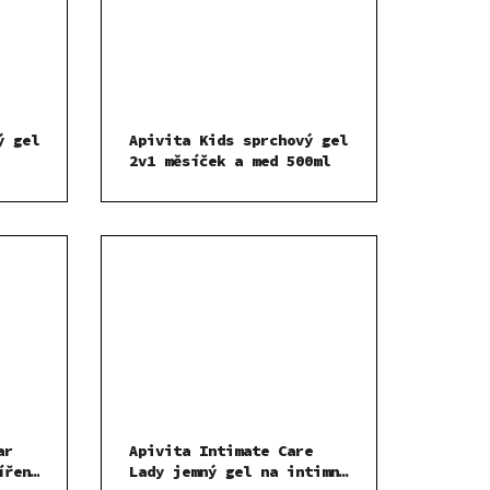
ý gel
Apivita Kids sprchový gel
2v1 měsíček a med 500ml
ar
Apivita Intimate Care
ířené
Lady jemný gel na intimní