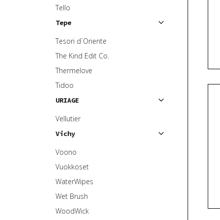
Tello
Tepe
Tesori d´Oriente
The Kind Edit Co.
Thermelove
Tidoo
URIAGE
Vellutier
Vichy
Voono
Vuokkoset
WaterWipes
Wet Brush
WoodWick