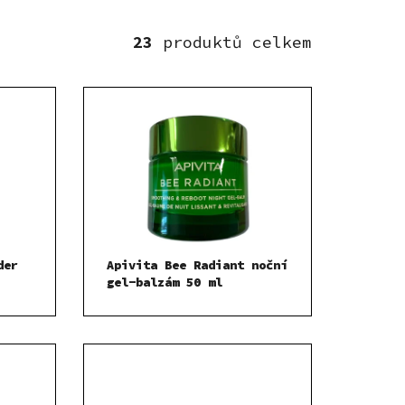
23
der
Apivita Bee Radiant noční
gel-balzám 50 ml