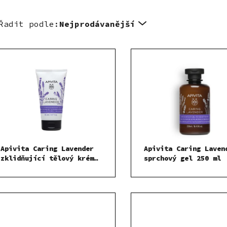
Řadit podle:
Nejprodávanější
Apivita Caring Lavender
Apivita Caring Laven
zklidňující tělový krém
sprchový gel 250 ml
150 ml