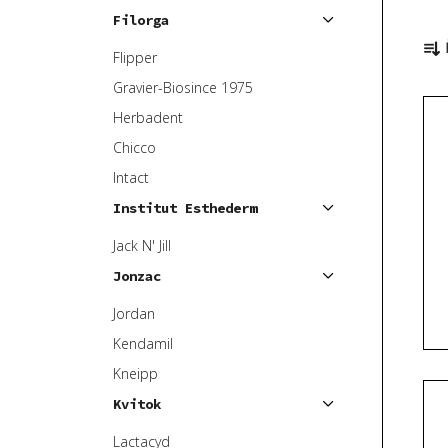
Filorga
Ř
a
Flipper
z
Gravier-Biosince 1975
V
e
Herbadent
ý
n
Chicco
p
í
Intact
i
p
s
r
Institut Esthederm
p
o
Jack N' Jill
r
d
Jonzac
o
u
d
k
Jordan
u
t
Kendamil
k
ů
Kneipp
t
Kvitok
ů
Lactacyd