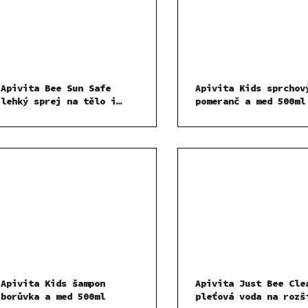
Apivita Bee Sun Safe
Apivita Kids sprchov
lehký sprej na tělo i
pomeranč a med 500ml
obličej SPF30 200 ml
Apivita Kids šampon
Apivita Just Bee Cle
borůvka a med 500ml
pleťová voda na rozš