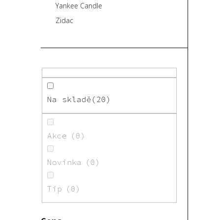
Yankee Candle
Zidac
Na skladě
20
Akce
0
Novinka
0
Tip
0