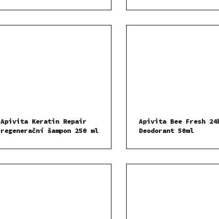
póry a černé tečky 2
Apivita Keratin Repair
Apivita Bee Fresh 24
regenerační šampon 250 ml
Deodorant 50ml