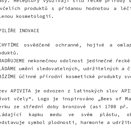
asy. Receptury využívají sílu řecké přírody 
včelích produktů s přidanou hodnotou a léči
lenou kosmetologií.
PILÍŘE INOVACE
CHYTÍME osvědčené ochranné, hojivé a omla
oduktů.
JADŘUJEME nekonečnou odolnost jedinečné řecké
LÁDÁME umění sledovatelných, udržitelných a č
BÍZÍME účinné přírodní kosmetické produkty sv
zev APIVITA je odvozen z latinských slov API
ivot včely“. Logo je inspirováno „Bees of Ma
erku ze střední doby bronzové (asi 1700 př.
ládající kapku medu ve svém plástu, ob
edstavuje symbol plodnosti, harmonie a udržit