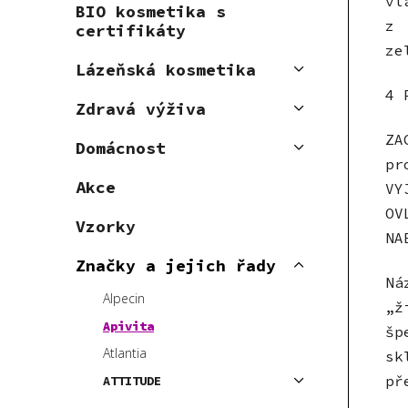
vl
BIO kosmetika s
p
z 
certifikáty
a
ze
n
Lázeňská kosmetika
e
4 
Zdravá výživa
l
ZA
Domácnost
pr
Akce
VY
OV
Vzorky
NA
Značky a jejich řady
Ná
Alpecin
„ž
Apivita
šp
Atlantia
sk
př
ATTITUDE