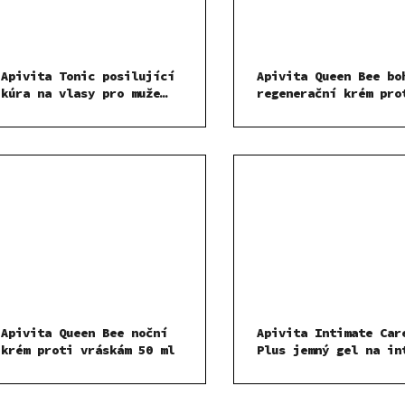
Apivita Tonic posilující
Apivita Queen Bee bo
kúra na vlasy pro muže
regenerační krém pro
150 ml SADA
stárnutí pleti 50 ml
Apivita Queen Bee noční
Apivita Intimate Car
krém proti vráskám 50 ml
Plus jemný gel na in
hygienu 300 ml